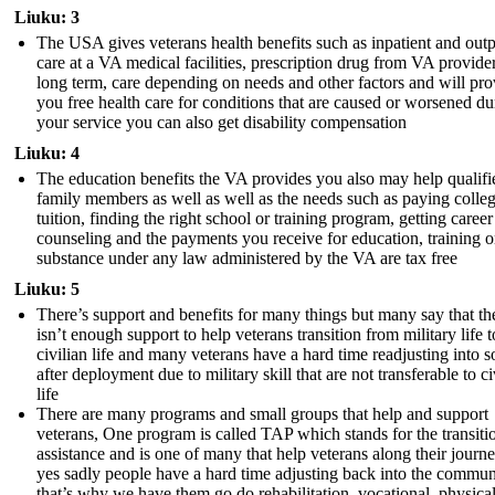
Liuku: 3
The USA gives veterans health benefits such as inpatient and outp
care at a VA medical facilities, prescription drug from VA provider
long term, care depending on needs and other factors and will pro
you free health care for conditions that are caused or worsened du
your service you can also get disability compensation
Liuku: 4
The education benefits the VA provides you also may help qualifi
family members as well as well as the needs such as paying colle
tuition, finding the right school or training program, getting career
counseling and the payments you receive for education, training o
substance under any law administered by the VA are tax free
Liuku: 5
There’s support and benefits for many things but many say that th
isn’t enough support to help veterans transition from military life t
civilian life and many veterans have a hard time readjusting into s
after deployment due to military skill that are not transferable to ci
life
There are many programs and small groups that help and support
veterans, One program is called TAP which stands for the transiti
assistance and is one of many that help veterans along their journ
yes sadly people have a hard time adjusting back into the commun
that’s why we have them go do rehabilitation, vocational, physical