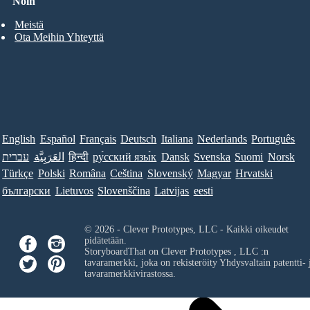
Noin
Meistä
Ota Meihin Yhteyttä
English
Español
Français
Deutsch
Italiana
Nederlands
Português
עברית
العَرَبِيَّة
हिन्दी
ру́сский язы́к
Dansk
Svenska
Suomi
Norsk
Türkçe
Polski
Româna
Ceština
Slovenský
Magyar
Hrvatski
български
Lietuvos
Slovenščina
Latvijas
eesti
© 2026 - Clever Prototypes, LLC - Kaikki oikeudet
pidätetään.
StoryboardThat on
Clever Prototypes , LLC
:n
tavaramerkki, joka on rekisteröity Yhdysvaltain patentti- 
tavaramerkkivirastossa.