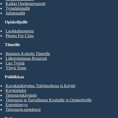
Kaikki Opettajaresurssit
Työarkkimallit
Julistemallit
Opiskelijoille
Luokkahuoneeni
Photos For Class
Tiimeille
Ilmainen Kokeilu Tiimeille
Liiketoiminnan Resurssit
Luo Työstä
Yhtyä Team
Politiikkaa
Kuvakäsikirjoitus Tekijänoikeus ja Käyttö
Käyttöehdot
Tietosuojakäytäntö
Tietosuoja ja Turvallisuus Kouluille ja Opiskelijoille
Esteettömyys
Tietosuoja-asetuksesi