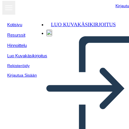
Kirjaut
LUO KUVAKÄSIKIRJOITUS
Kotisivu
Resurssit
Näytä
Hinnoittelu
diaesityksenä
Luo Kuvakäsikirjoitus
Rekisteröidy
Kirjautua Sisään