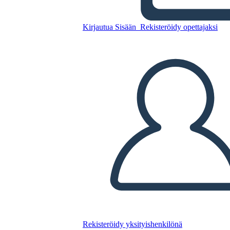
Untitled Storyboard
Kirjautua Sisään
Rekisteröidy opettajaksi
Kopioi tämä kuvakäsikirjoitus
LUO KUVAKÄSIKIRJOITUS
TOISTA DIAESITYS
LUE MINULLE
Rekisteröidy yksityishenkilönä