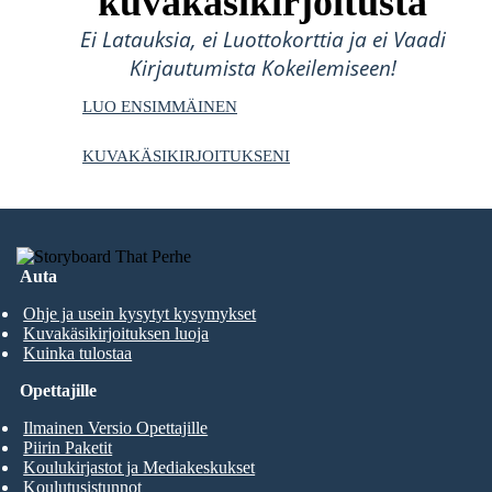
kuvakäsikirjoitusta
Ei Latauksia, ei Luottokorttia ja ei Vaadi
Kirjautumista Kokeilemiseen!
LUO ENSIMMÄINEN
KUVAKÄSIKIRJOITUKSENI
Auta
Ohje ja usein kysytyt kysymykset
Kuvakäsikirjoituksen luoja
Kuinka tulostaa
Opettajille
Ilmainen Versio Opettajille
Piirin Paketit
Koulukirjastot ja Mediakeskukset
Koulutusistunnot