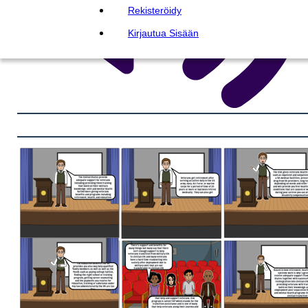
Rekisteröidy
Kirjautua Sisään