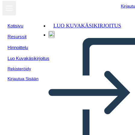
Kirjaut
LUO KUVAKÄSIKIRJOITUS
Kotisivu
Resurssit
Näytä
Hinnoittelu
diaesityksenä
Luo Kuvakäsikirjoitus
Rekisteröidy
Kirjautua Sisään