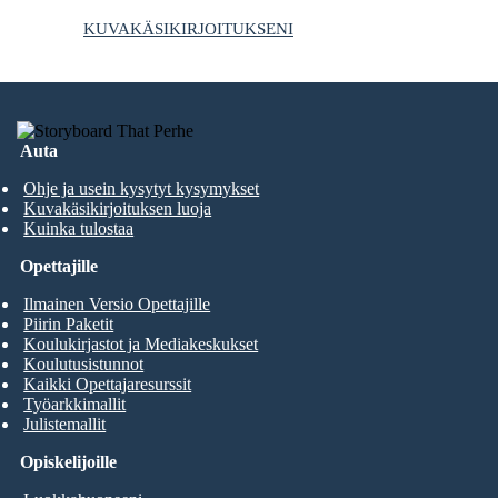
KUVAKÄSIKIRJOITUKSENI
Auta
Ohje ja usein kysytyt kysymykset
Kuvakäsikirjoituksen luoja
Kuinka tulostaa
Opettajille
Ilmainen Versio Opettajille
Piirin Paketit
Koulukirjastot ja Mediakeskukset
Koulutusistunnot
Kaikki Opettajaresurssit
Työarkkimallit
Julistemallit
Opiskelijoille