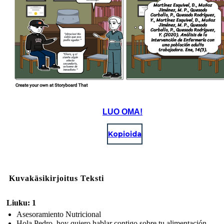
LUO OMA!
Kopioida
Kuvakäsikirjoitus Teksti
Liuku: 1
Asesoramiento Nutricional
Hola Pedro, hoy quiero hablar contigo sobre tu alimentación