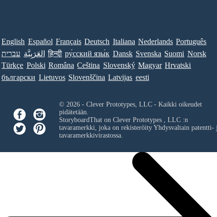
English
Español
Français
Deutsch
Italiana
Nederlands
Português
עברית
العَرَبِيَّة
हिन्दी
ру́сский язы́к
Dansk
Svenska
Suomi
Norsk
Türkçe
Polski
Româna
Ceština
Slovenský
Magyar
Hrvatski
български
Lietuvos
Slovenščina
Latvijas
eesti
© 2026 - Clever Prototypes, LLC - Kaikki oikeudet
pidätetään.
StoryboardThat on
Clever Prototypes , LLC
:n
tavaramerkki, joka on rekisteröity Yhdysvaltain patentti- 
tavaramerkkivirastossa.