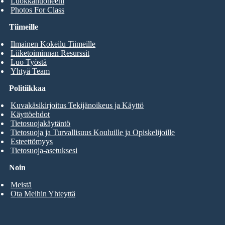
Luokkahuoneeni
Photos For Class
Tiimeille
Ilmainen Kokeilu Tiimeille
Liiketoiminnan Resurssit
Luo Työstä
Yhtyä Team
Politiikkaa
Kuvakäsikirjoitus Tekijänoikeus ja Käyttö
Käyttöehdot
Tietosuojakäytäntö
Tietosuoja ja Turvallisuus Kouluille ja Opiskelijoille
Esteettömyys
Tietosuoja-asetuksesi
Noin
Meistä
Ota Meihin Yhteyttä