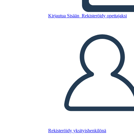
Kopioi tämä kuvakäsikirjoitus
Kirjautua Sisään
Rekisteröidy opettajaksi
LUO KUVAKÄSIKIRJOITUS
TOISTA DIAESITYS
LUE MINULLE
Rekisteröidy yksityishenkilönä