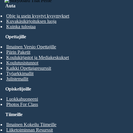
Auta
Ohje ja usein kysytyt kysymykset
Kuvakäsikirjoituksen luoja
Kuinka tulostaa
Opettajille
Ilmainen Versio Opettajille
Piirin Paketit
Koulukirjastot ja Mediakeskukset
Koulutusistunnot
Kaikki Opettajaresurssit
Työarkkimallit
Julistemallit
Opiskelijoille
Luokkahuoneeni
Photos For Class
Tiimeille
Ilmainen Kokeilu Tiimeille
Liiketoiminnan Resurssit