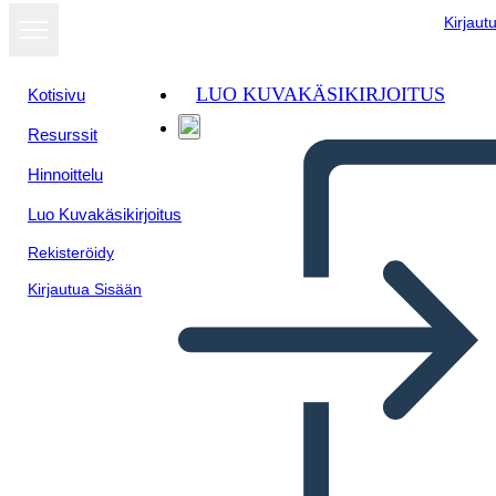
Kirjaut
LUO KUVAKÄSIKIRJOITUS
Kotisivu
Resurssit
Näytä
Hinnoittelu
diaesityksenä
Luo Kuvakäsikirjoitus
Rekisteröidy
Kirjautua Sisään
Šablona Vědeckého Procesu