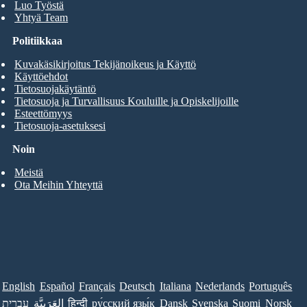
Luo Työstä
Yhtyä Team
Politiikkaa
Kuvakäsikirjoitus Tekijänoikeus ja Käyttö
Käyttöehdot
Tietosuojakäytäntö
Tietosuoja ja Turvallisuus Kouluille ja Opiskelijoille
Esteettömyys
Tietosuoja-asetuksesi
Noin
Meistä
Ota Meihin Yhteyttä
English
Español
Français
Deutsch
Italiana
Nederlands
Português
עברית
العَرَبِيَّة
हिन्दी
ру́сский язы́к
Dansk
Svenska
Suomi
Norsk