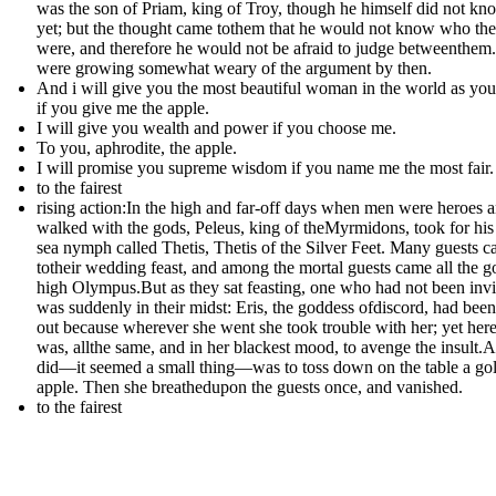
was the son of Priam, king of Troy, though he himself did not kno
yet; but the thought came tothem that he would not know who th
were, and therefore he would not be afraid to judge betweenthem
were growing somewhat weary of the argument by then.
And i will give you the most beautiful woman in the world as you
if you give me the apple.
I will give you wealth and power if you choose me.
To you, aphrodite, the apple.
I will promise you supreme wisdom if you name me the most fair.
to the fairest
rising action:In the high and far-off days when men were heroes 
walked with the gods, Peleus, king of theMyrmidons, took for his
sea nymph called Thetis, Thetis of the Silver Feet. Many guests 
totheir wedding feast, and among the mortal guests came all the g
high Olympus.But as they sat feasting, one who had not been invi
was suddenly in their midst: Eris, the goddess ofdiscord, had been 
out because wherever she went she took trouble with her; yet her
was, allthe same, and in her blackest mood, to avenge the insult.A
did—it seemed a small thing—was to toss down on the table a go
apple. Then she breathedupon the guests once, and vanished.
to the fairest