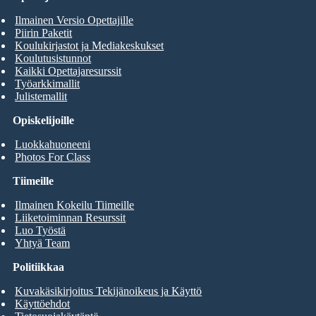
Ilmainen Versio Opettajille
Piirin Paketit
Koulukirjastot ja Mediakeskukset
Koulutusistunnot
Kaikki Opettajaresurssit
Työarkkimallit
Julistemallit
Opiskelijoille
Luokkahuoneeni
Photos For Class
Tiimeille
Ilmainen Kokeilu Tiimeille
Liiketoiminnan Resurssit
Luo Työstä
Yhtyä Team
Politiikkaa
Kuvakäsikirjoitus Tekijänoikeus ja Käyttö
Käyttöehdot