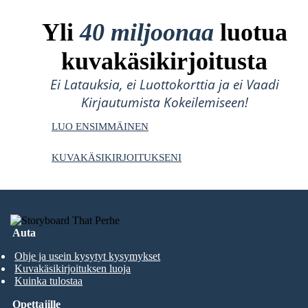
Yli
40 miljoonaa
luotua
kuvakäsikirjoitusta
Ei Latauksia, ei Luottokorttia ja ei Vaadi
Kirjautumista Kokeilemiseen!
LUO ENSIMMÄINEN
KUVAKÄSIKIRJOITUKSENI
Auta
Ohje ja usein kysytyt kysymykset
Kuvakäsikirjoituksen luoja
Kuinka tulostaa
Opettajille