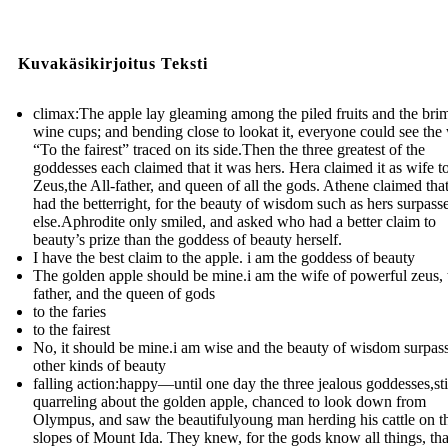
Kuvakäsikirjoitus Teksti
climax:The apple lay gleaming among the piled fruits and the br
wine cups; and bending close to lookat it, everyone could see the
“To the fairest” traced on its side.Then the three greatest of the
goddesses each claimed that it was hers. Hera claimed it as wife t
Zeus,the All-father, and queen of all the gods. Athene claimed tha
had the betterright, for the beauty of wisdom such as hers surpasse
else.Aphrodite only smiled, and asked who had a better claim to
beauty’s prize than the goddess of beauty herself.
I have the best claim to the apple. i am the goddess of beauty
The golden apple should be mine.i am the wife of powerful zeus, t
father, and the queen of gods
to the faries
to the fairest
No, it should be mine.i am wise and the beauty of wisdom surpass
other kinds of beauty
falling action:happy—until one day the three jealous goddesses,sti
quarreling about the golden apple, chanced to look down from
Olympus, and saw the beautifulyoung man herding his cattle on t
slopes of Mount Ida. They knew, for the gods know all things, th