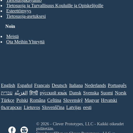
Tietosuojakäytäntö
Tietosuoja ja Turvallisuus Kouluille ja Opiskelijoille
Esteettömyys
Tietosuoja-asetuksesi
Noin
Meistä
Ota Meihin Yhteyttä
English
Español
Français
Deutsch
Italiana
Nederlands
Português
עברית
العَرَبِيَّة
हिन्दी
ру́сский язы́к
Dansk
Svenska
Suomi
Norsk
Türkçe
Polski
Româna
Ceština
Slovenský
Magyar
Hrvatski
български
Lietuvos
Slovenščina
Latvijas
eesti
© 2026 - Clever Prototypes, LLC - Kaikki oikeudet
pidätetään.