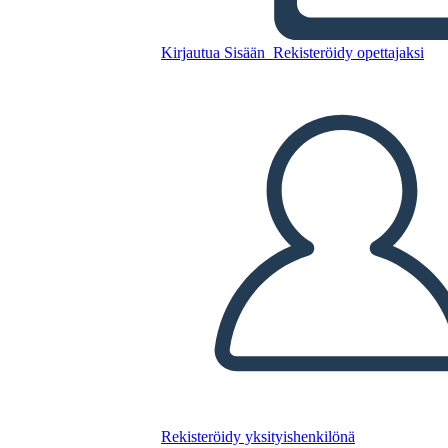
Kirjautua Sisään
Rekisteröidy opettajaksi
Kopioi tämä kuvakäsikirjoitus
LUO KUVAKÄSIKIRJOITUS
TOISTA DIAESITYS
LUE MINULLE
Rekisteröidy yksityishenkilönä