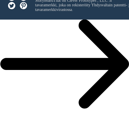
StoryboardThat on
Clever Prototypes , LLC
:n
tavaramerkki, joka on rekisteröity Yhdysvaltain patentti- 
tavaramerkkivirastossa.