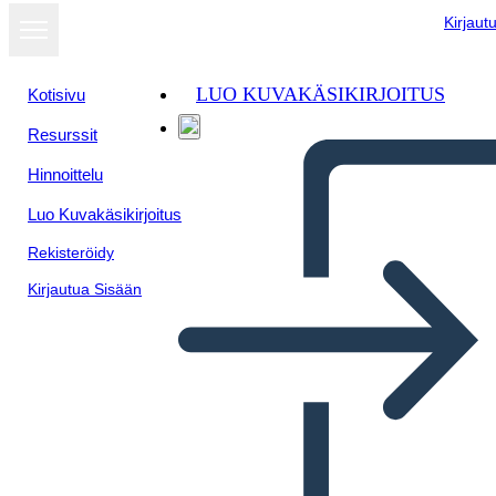
Kirjaut
LUO KUVAKÄSIKIRJOITUS
Kotisivu
Resurssit
Näytä
Hinnoittelu
diaesityksenä
Luo Kuvakäsikirjoitus
Rekisteröidy
Kirjautua Sisään
Untitled Storyboard