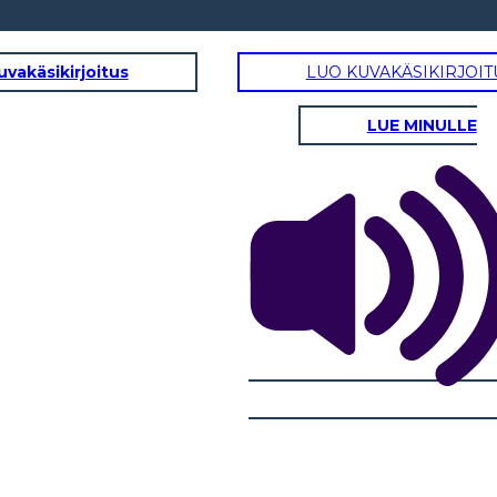
uvakäsikirjoitus
LUO KUVAKÄSIKIRJOIT
LUE MINULLE
s
Titel Kommissionens
s