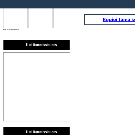
Titel Kommissionens
Titel Kommissionens
Titel Kommissionens
Kopioi tämä k
Create your own at Storyboard That
Titel Kommissionens
Titel Kommissionen
Create your own at Storyboard That
Titel Kommissionens
Titel Kommissionen