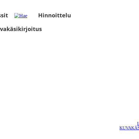
sit
Hinnoittelu
vakäsikirjoitus
KUVAKÄS