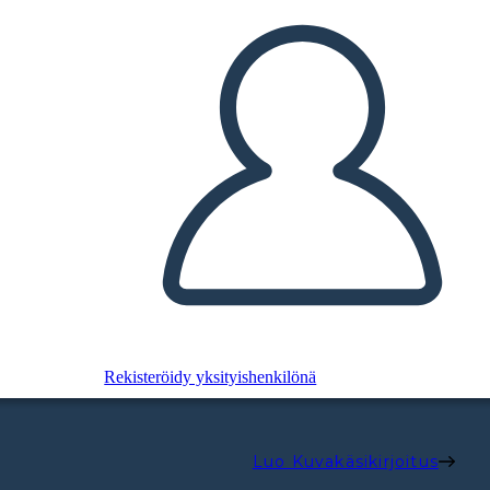
Rekisteröidy yksityishenkilönä
Luo Kuvakäsikirjoitus