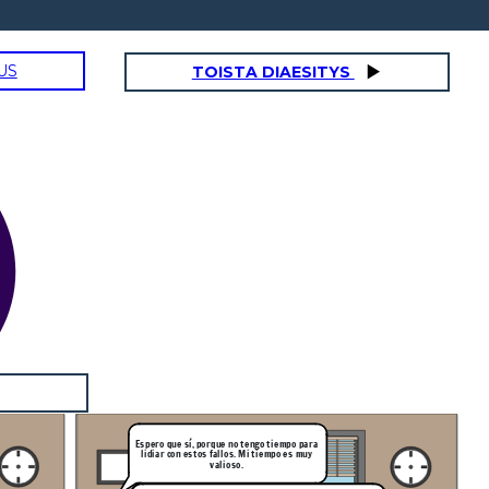
US
TOISTA DIAESITYS
Espero que sí, porque no tengo tiempo para
lidiar con estos fallos. Mi tiempo es muy
valioso.