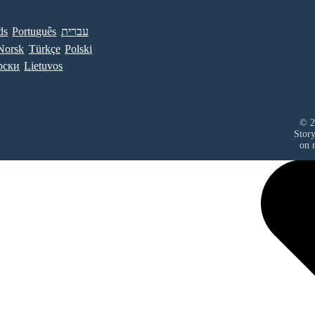
ds
Português
עברית
Norsk
Türkçe
Polski
рски
Lietuvos
© 2
Stor
on r