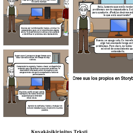
aseguraremos de que tu computadora funci
no sabría manejar.
perfectamente.
Hola, lamento que estés tenie
problemas con tu computadora. Est
para ayudarte. ¿Podrías decirme m
lo que está ocurriendo?
Muy bien, confío en que sabrás
manejarlo. No todos tienen mi
capacidad para entender
estas cosas.
Gracias por la información. Vamos a revisar tu
computadora para ver si encontramos alguna
pista. Tu experiencia es valiosa y nos ayudará
a identificar el problema más rápidamente.
Aprecio tu confianza. Vamos a tra
esto de inmediato para resolverlo
posible.
Bueno, se apaga sola. Es increí
algo tan avanzado tenga es
problemas. Pero claro, no todos
mi nivel de conocimiento pa
entenderlo.
Espero que sí, porque no tengo tiempo para
lidiar con estos fallos. Mi tiempo es muy
valioso.
Comprendo tu urgencia. Vamos a hacer un diagnóstico
completo para identificar la causa del problema. Te
mantendré informado sobre el progreso y nos
aseguraremos de que tu computadora funcione
perfectamente.
Cree sus los p
Muy bien, confío en que sabrás
manejarlo. No todos tienen mi
capacidad para entender
estas cosas.
Aprecio tu confianza. Vamos a trabajar en
esto de inmediato para resolverlo lo antes
posible.
Kuvakäsikirjoitus Teksti