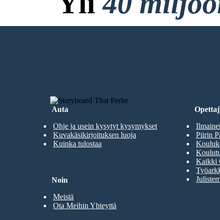
Yli
40 miljo
Ei Latauksia, ei Luo
LUO ENSIMMÄINEN KUVAKÄSIKI
Auta
Opettaji
Ohje ja usein kysytyt kysymykset
Ilmaine
Kuvakäsikirjoituksen luoja
Piirin P
Kuinka tulostaa
Kouluki
Koulutu
Kaikki 
Työarkk
Julistem
Noin
Meistä
Ota Meihin Yhteyttä