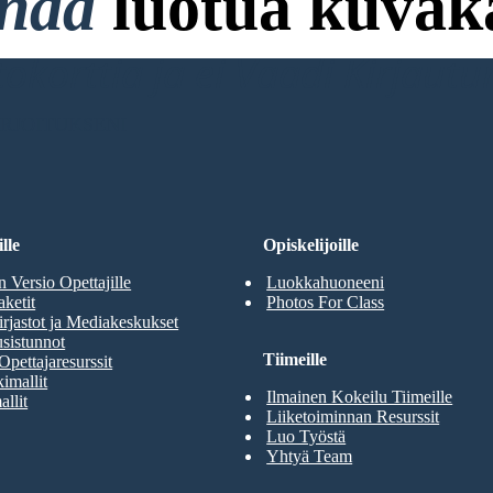
onaa
luotua kuvakä
ttokorttia ja ei Vaadi Kirjaut
RJOITUKSENI
lle
Opiskelijoille
n Versio Opettajille
Luokkahuoneeni
aketit
Photos For Class
rjastot ja Mediakeskukset
sistunnot
Tiimeille
Opettajaresurssit
imallit
Ilmainen Kokeilu Tiimeille
allit
Liiketoiminnan Resurssit
Luo Työstä
Yhtyä Team