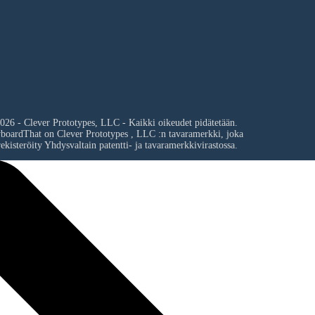
026 - Clever Prototypes, LLC - Kaikki oikeudet pidätetään.
yboardThat on
Clever Prototypes , LLC
:n tavaramerkki, joka
ekisteröity Yhdysvaltain patentti- ja tavaramerkkivirastossa.