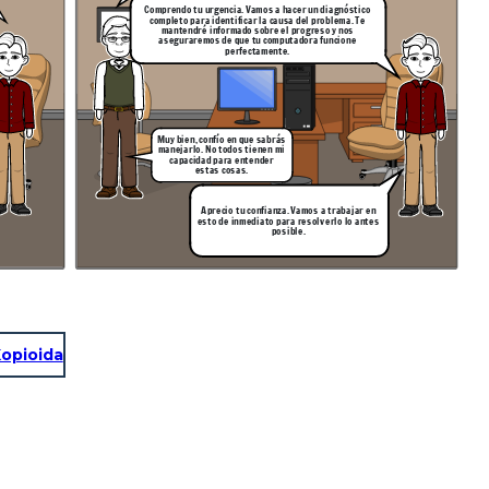
Comprendo tu urgencia. Vamos a hacer un diagnóstico
completo para identificar la causa del problema. Te
mantendré informado sobre el progreso y nos
aseguraremos de que tu computadora funcione
perfectamente.
Muy bien, confío en que sabrás
manejarlo. No todos tienen mi
capacidad para entender
estas cosas.
Aprecio tu confianza. Vamos a trabajar en
esto de inmediato para resolverlo lo antes
posible.
opioida