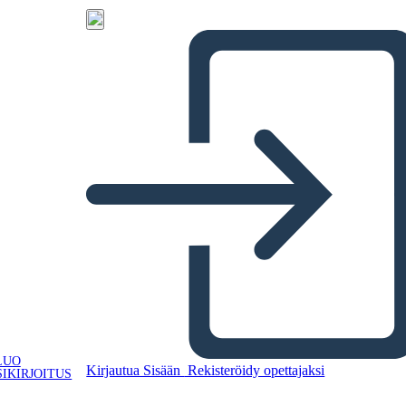
LUO
Kirjautua Sisään
Rekisteröidy opettajaksi
IKIRJOITUS