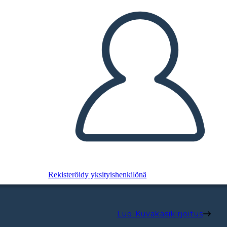
Rekisteröidy yksityishenkilönä
Luo Kuvakäsikirjoitus