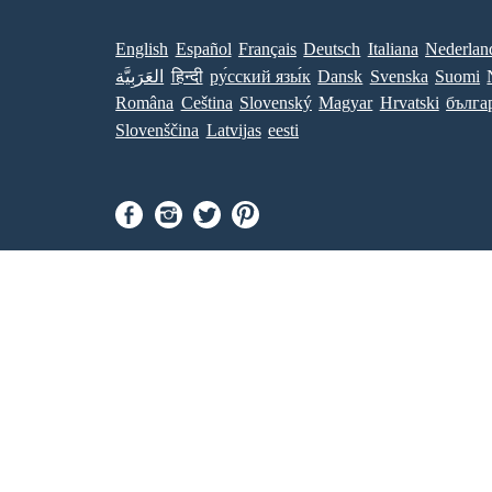
English
Español
Français
Deutsch
Italiana
Nederlan
العَرَبِيَّة
हिन्दी
ру́сский язы́к
Dansk
Svenska
Suomi
Româna
Ceština
Slovenský
Magyar
Hrvatski
бълга
Slovenščina
Latvijas
eesti