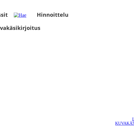
sit
Hinnoittelu
vakäsikirjoitus
KUVAKÄS