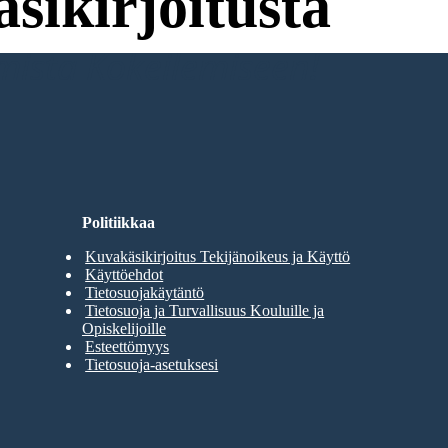
sikirjoitusta
umista Kokeilemiseen!
Politiikkaa
Kuvakäsikirjoitus Tekijänoikeus ja Käyttö
Käyttöehdot
Tietosuojakäytäntö
Tietosuoja ja Turvallisuus Kouluille ja
Opiskelijoille
Esteettömyys
Tietosuoja-asetuksesi