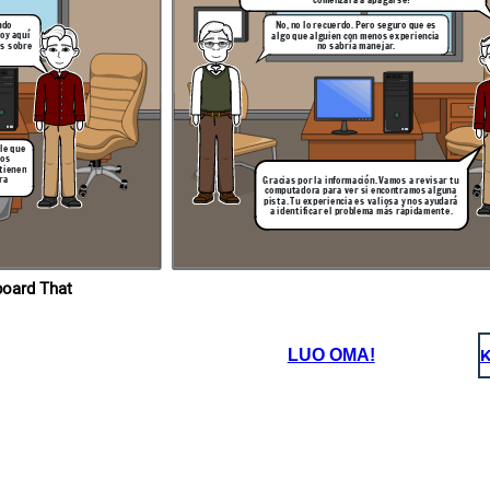
one
ndo
No, no lo recuerdo. Pero seguro que es
oy aquí
algo que alguien con menos experiencia
ás sobre
no sabría manejar.
bajar en
 lo antes
ble que
tos
 tienen
ra
Gracias por la información. Vamos a revisar tu
computadora para ver si encontramos alguna
pista. Tu experiencia es valiosa y nos ayudará
a identificar el problema más rápidamente.
ropios en Storyboard That
LUO OMA!
K