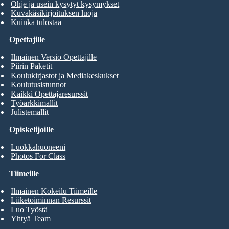
Ohje ja usein kysytyt kysymykset
Kuvakäsikirjoituksen luoja
Kuinka tulostaa
Opettajille
Ilmainen Versio Opettajille
Piirin Paketit
Koulukirjastot ja Mediakeskukset
Koulutusistunnot
Kaikki Opettajaresurssit
Työarkkimallit
Julistemallit
Opiskelijoille
Luokkahuoneeni
Photos For Class
Tiimeille
Ilmainen Kokeilu Tiimeille
Liiketoiminnan Resurssit
Luo Työstä
Yhtyä Team