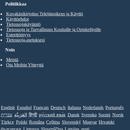
Politiikkaa
Kuvakäsikirjoitus Tekijänoikeus ja Käyttö
Käyttöehdot
Tietosuojakäytäntö
Tietosuoja ja Turvallisuus Kouluille ja Opiskelijoille
Esteettömyys
Tietosuoja-asetuksesi
Noin
Meistä
Ota Meihin Yhteyttä
English
Español
Français
Deutsch
Italiana
Nederlands
Português
עברית
العَرَبِيَّة
हिन्दी
ру́сский язы́к
Dansk
Svenska
Suomi
Norsk
Türkçe
Polski
Româna
Ceština
Slovenský
Magyar
Hrvatski
български
Lietuvos
Slovenščina
Latvijas
eesti