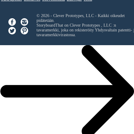
© 2026 - Clever Prototypes, LLC - Kaikki oikeudet
pidätetään.
StoryboardThat on
Clever Prototypes , LLC
:n
tavaramerkki, joka on rekisteröity Yhdysvaltain patentti- 
tavaramerkkivirastossa.