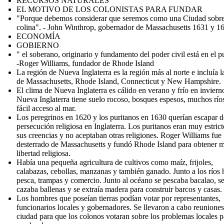
RECURSOS NATURALES
EL MOTIVO DE LOS COLONISTAS PARA FUNDAR
"Porque debemos considerar que seremos como una Ciudad sobr
colina". - John Winthrop, gobernador de Massachusetts 1631 y 1
ECONOMÍA
GOBIERNO
" el soberano, originario y fundamento del poder civil está en el p
-Roger Williams, fundador de Rhode Island
La región de Nueva Inglaterra es la región más al norte e incluía l
de Massachusetts, Rhode Island, Connecticut y New Hampshire.
El clima de Nueva Inglaterra es cálido en verano y frío en inviern
Nueva Inglaterra tiene suelo rocoso, bosques espesos, muchos río
fácil acceso al mar.
Los peregrinos en 1620 y los puritanos en 1630 querían escapar d
persecución religiosa en Inglaterra. Los puritanos eran muy estric
sus creencias y no aceptaban otras religiones. Roger Williams fue
desterrado de Massachusetts y fundó Rhode Island para obtener 
libertad religiosa.
Había una pequeña agricultura de cultivos como maíz, frijoles,
calabazas, cebollas, manzanas y también ganado. Junto a los ríos 
pesca, trampas y comercio. Junto al océano se pescaba bacalao, s
cazaba ballenas y se extraía madera para construir barcos y casas.
Los hombres que poseían tierras podían votar por representantes,
funcionarios locales y gobernadores. Se llevaron a cabo reuniones
ciudad para que los colonos votaran sobre los problemas locales p