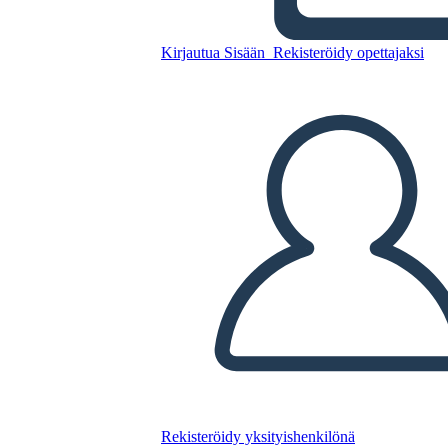
Kirjautua Sisään
Rekisteröidy opettajaksi
Kopioi tämä kuvakäsikirjoitus
LUO KUVAKÄSIKIRJOITUS
TOISTA DIAESITYS
LUE MINULLE
Rekisteröidy yksityishenkilönä