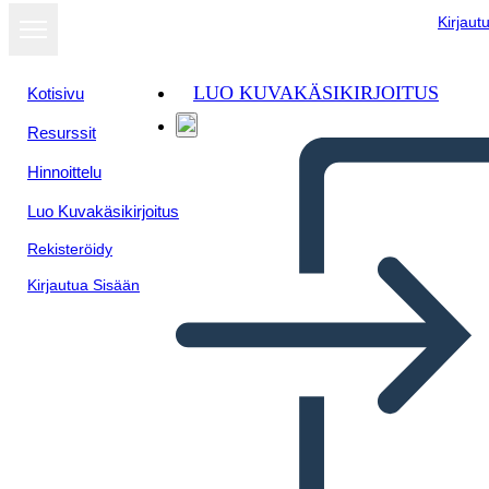
Kirjaut
LUO KUVAKÄSIKIRJOITUS
Kotisivu
Resurssit
Hinnoittelu
Luo Kuvakäsikirjoitus
Rekisteröidy
Kirjautua Sisään
13 Colonias: Nueva
Inglaterra