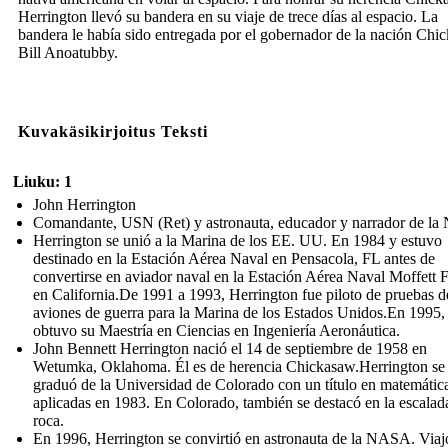
Herrington llevó su bandera en su viaje de trece días al espacio. La
bandera le había sido entregada por el gobernador de la nación Chi
Bill Anoatubby.
Kuvakäsikirjoitus Teksti
Liuku: 1
John Herrington
Comandante, USN (Ret) y astronauta, educador y narrador de l
Herrington se unió a la Marina de los EE. UU. En 1984 y estuvo
destinado en la Estación Aérea Naval en Pensacola, FL antes de
convertirse en aviador naval en la Estación Aérea Naval Moffett F
en California.De 1991 a 1993, Herrington fue piloto de pruebas d
aviones de guerra para la Marina de los Estados Unidos.En 1995,
obtuvo su Maestría en Ciencias en Ingeniería Aeronáutica.
John Bennett Herrington nació el 14 de septiembre de 1958 en
Wetumka, Oklahoma. Él es de herencia Chickasaw.Herrington se
graduó de la Universidad de Colorado con un título en matemátic
aplicadas en 1983. En Colorado, también se destacó en la escalad
roca.
En 1996, Herrington se convirtió en astronauta de la NASA. Viajó