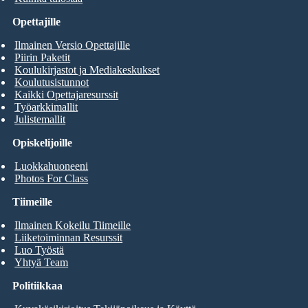
Opettajille
Ilmainen Versio Opettajille
Piirin Paketit
Koulukirjastot ja Mediakeskukset
Koulutusistunnot
Kaikki Opettajaresurssit
Työarkkimallit
Julistemallit
Opiskelijoille
Luokkahuoneeni
Photos For Class
Tiimeille
Ilmainen Kokeilu Tiimeille
Liiketoiminnan Resurssit
Luo Työstä
Yhtyä Team
Politiikkaa