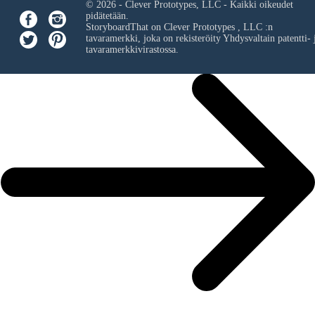
© 2026 - Clever Prototypes, LLC - Kaikki oikeudet
pidätetään.
StoryboardThat on
Clever Prototypes , LLC
:n
tavaramerkki, joka on rekisteröity Yhdysvaltain patentti- 
tavaramerkkivirastossa.