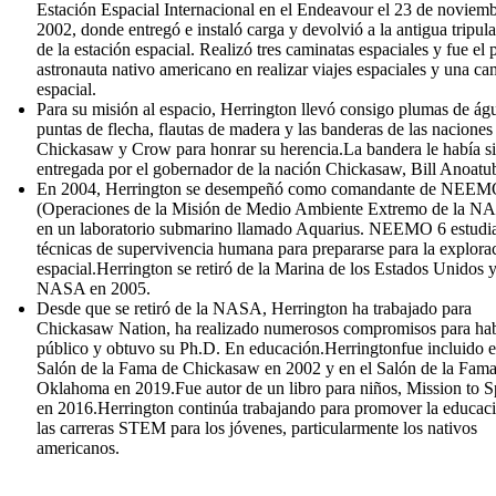
Estación Espacial Internacional en el Endeavour el 23 de noviem
2002, donde entregó e instaló carga y devolvió a la antigua tripul
de la estación espacial. Realizó tres caminatas espaciales y fue el 
astronauta nativo americano en realizar viajes espaciales y una ca
espacial.
Para su misión al espacio, Herrington llevó consigo plumas de águ
puntas de flecha, flautas de madera y las banderas de las naciones
Chickasaw y Crow para honrar su herencia.La bandera le había s
entregada por el gobernador de la nación Chickasaw, Bill Anoatu
En 2004, Herrington se desempeñó como comandante de NEEM
(Operaciones de la Misión de Medio Ambiente Extremo de la N
en un laboratorio submarino llamado Aquarius. NEEMO 6 estudi
técnicas de supervivencia humana para prepararse para la explora
espacial.Herrington se retiró de la Marina de los Estados Unidos y
NASA en 2005.
Desde que se retiró de la NASA, Herrington ha trabajado para
Chickasaw Nation, ha realizado numerosos compromisos para hab
público y obtuvo su Ph.D. En educación.Herringtonfue incluido e
Salón de la Fama de Chickasaw en 2002 y en el Salón de la Fama
Oklahoma en 2019.Fue autor de un libro para niños, Mission to S
en 2016.Herrington continúa trabajando para promover la educac
las carreras STEM para los jóvenes, particularmente los nativos
americanos.