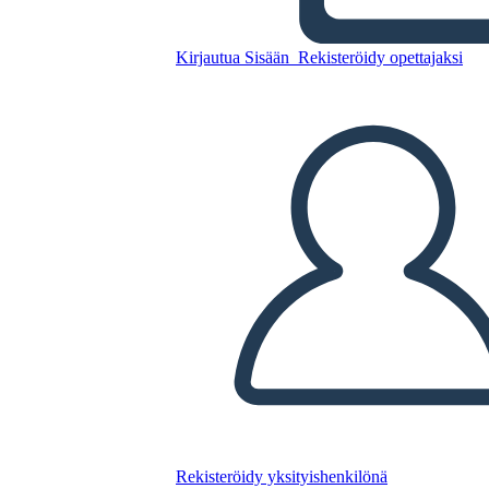
Kirjautua Sisään
Rekisteröidy opettajaksi
Kopioi tämä kuvakäsikirjoitus
LUO KUVAKÄSIKIRJOITUS
TOISTA DIAESITYS
LUE MINULLE
Rekisteröidy yksityishenkilönä