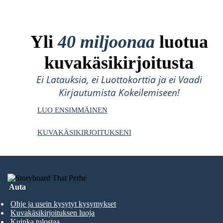
Yli
40 miljoonaa
luotua
kuvakäsikirjoitusta
Ei Latauksia, ei Luottokorttia ja ei Vaadi
Kirjautumista Kokeilemiseen!
LUO ENSIMMÄINEN
KUVAKÄSIKIRJOITUKSENI
Auta
Ohje ja usein kysytyt kysymykset
Kuvakäsikirjoituksen luoja
Kuinka tulostaa