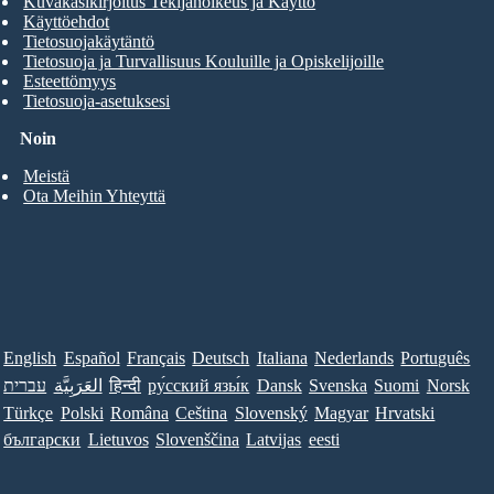
Kuvakäsikirjoitus Tekijänoikeus ja Käyttö
Käyttöehdot
Tietosuojakäytäntö
Tietosuoja ja Turvallisuus Kouluille ja Opiskelijoille
Esteettömyys
Tietosuoja-asetuksesi
Noin
Meistä
Ota Meihin Yhteyttä
English
Español
Français
Deutsch
Italiana
Nederlands
Português
עברית
العَرَبِيَّة
हिन्दी
ру́сский язы́к
Dansk
Svenska
Suomi
Norsk
Türkçe
Polski
Româna
Ceština
Slovenský
Magyar
Hrvatski
български
Lietuvos
Slovenščina
Latvijas
eesti