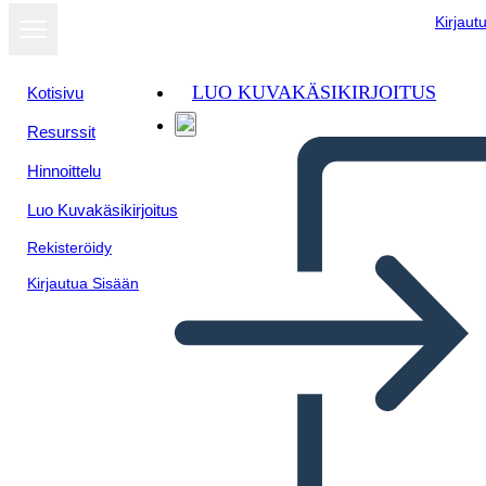
Kirjaut
LUO KUVAKÄSIKIRJOITUS
Kotisivu
Resurssit
Hinnoittelu
Luo Kuvakäsikirjoitus
Rekisteröidy
Kirjautua Sisään
Biografía de John Herrington