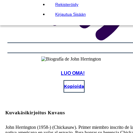
Rekisteröidy
Kirjautua Sisään
LUO OMA!
Kopioida
Kuvakäsikirjoitus Kuvaus
John Herrington (1958-) (Chickasaw). Primer miembro inscrito de la
nativa americana en volar al espacio. Para honrar su herencia Chick