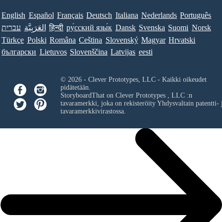
English
Español
Français
Deutsch
Italiana
Nederlands
Português
עברית
العَرَبِيَّة
हिन्दी
ру́сский язы́к
Dansk
Svenska
Suomi
Norsk
Türkçe
Polski
Româna
Ceština
Slovenský
Magyar
Hrvatski
български
Lietuvos
Slovenščina
Latvijas
eesti
© 2026 - Clever Prototypes, LLC - Kaikki oikeudet
pidätetään.
StoryboardThat on
Clever Prototypes , LLC
:n
tavaramerkki, joka on rekisteröity Yhdysvaltain patentti- 
tavaramerkkivirastossa.