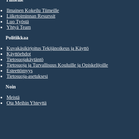
Ilmainen Kokeilu Tiimeille
Liiketoiminnan Resurssit
Luo Työstä
Yhtyä Team
Politiikkaa
Kuvakäsikirjoitus Tekijänoikeus ja Käyttö
Käyttöehdot
Tietosuojakäytäntö
Tietosuoja ja Turvallisuus Kouluille ja Opiskelijoille
Esteettömyys
Tietosuoja-asetuksesi
Noin
Meistä
Ota Meihin Yhteyttä