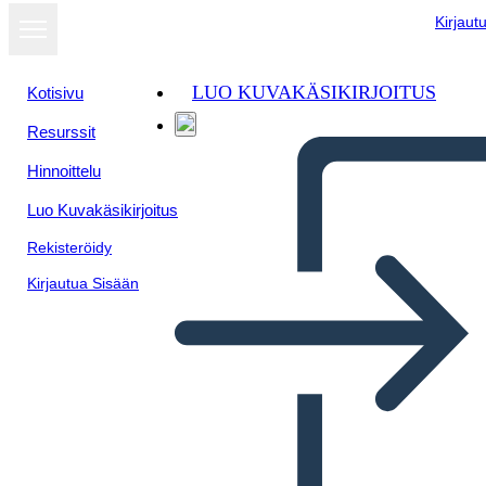
Kirjaut
LUO KUVAKÄSIKIRJOITUS
Kotisivu
Resurssit
Hinnoittelu
Luo Kuvakäsikirjoitus
Rekisteröidy
Kirjautua Sisään
Biografía del Jefe Joseph