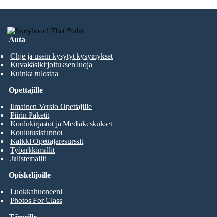
Auta
Ohje ja usein kysytyt kysymykset
Kuvakäsikirjoituksen luoja
Kuinka tulostaa
Opettajille
Ilmainen Versio Opettajille
Piirin Paketit
Koulukirjastot ja Mediakeskukset
Koulutusistunnot
Kaikki Opettajaresurssit
Työarkkimallit
Julistemallit
Opiskelijoille
Luokkahuoneeni
Photos For Class
Tiimeille