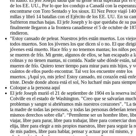
en Idaho. El jefe Joseph sabía que su gente sería superada por el e
de los EE. UU., Por lo que los condujo a Canadá con la esperanz
encontrarse con Toro Sentado y los sioux. El Nez Perce viajó 14
millas y libró 14 batallas con el Ejército de los EE. UU. En su ca
Sufrieron muchas bajas. El jefe Joseph y lo que quedaba de su pu
finalmente llegaron a la frontera canadiense el 5 de octubre de 18
rindieron.
"Estoy cansado de pelear. Nuestros jefes están muertos. Los viejo
todos muertos. Son los jóvenes los que dicen sí o no. El que dirigi
jóvenes está muerto. Hace frío y no tenemos mantas; los niños p
se mueren de frío. Mi gente, algunos de ellos, se han escapado a l
colinas y no tienen mantas, ni comida. Nadie sabe dónde están, ta
mueren de frío. Quiero tener tiempo para mirar para mis hijos, y v
cuántos de ellos puedo encontrar. Tal vez los encuentre entre los
muertos. ¡Aquí yo, mis jefes! Estoy cansado, mi corazón está enf
triste. Desde donde ahora está el sol, No lucharé más para siempre
Coloque a la persona aquí
El jefe Joseph murió el 21 de septiembre de 1904 en la reserva in
Colville en el estado de Washington. "Creo que se salvarían muc
problemas y sangre si abriéramos más nuestros corazones". "La tie
la madre de todas las personas, y todas las personas deberían tener
mismos derechos sobre ella". “Permíteme ser un hombre libre, lib
viajar, libre para parar, libre para trabajar, libre para comerciar do
elija, libre para elegir a mis propios maestros, libre para seguir la r
de mis padres, libre para hablar, pensar y actuar por mí mismo, y