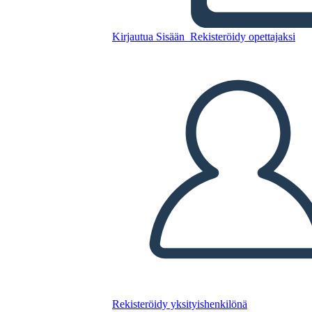
Kirjautua Sisään
Rekisteröidy opettajaksi
Kopioi tämä kuvakäsikirjoitus
LUO KUVAKÄSIKIRJOITUS
TOISTA DIAESITYS
LUE MINULLE
Rekisteröidy yksityishenkilönä