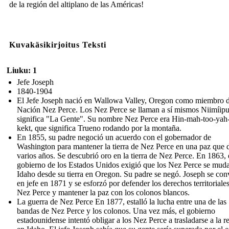
de la región del altiplano de las Américas!
Kuvakäsikirjoitus Teksti
Liuku: 1
Jefe Joseph
1840-1904
El Jefe Joseph nació en Wallowa Valley, Oregon como miembro d
Nación Nez Perce. Los Nez Perce se llaman a sí mismos Niimíipu
significa "La Gente". Su nombre Nez Perce era Hin-mah-too-yah-
kekt, que significa Trueno rodando por la montaña.
En 1855, su padre negoció un acuerdo con el gobernador de
Washington para mantener la tierra de Nez Perce en una paz que 
varios años. Se descubrió oro en la tierra de Nez Perce. En 1863, 
gobierno de los Estados Unidos exigió que los Nez Perce se mud
Idaho desde su tierra en Oregon. Su padre se negó. Joseph se conv
en jefe en 1871 y se esforzó por defender los derechos territoriales
Nez Perce y mantener la paz con los colonos blancos.
La guerra de Nez Perce En 1877, estalló la lucha entre una de las
bandas de Nez Perce y los colonos. Una vez más, el gobierno
estadounidense intentó obligar a los Nez Perce a trasladarse a la r