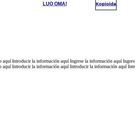
LUO OMA!
Kopioida
n aquí Introducir la información aquí Ingrese la información aquí Ingre
n aquí Introducir la información aquí Introducir la información aquí Int