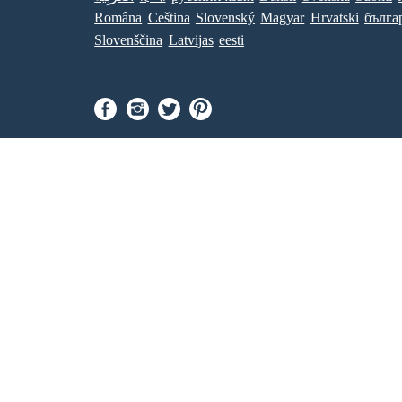
Româna
Ceština
Slovenský
Magyar
Hrvatski
бълга
Slovenščina
Latvijas
eesti