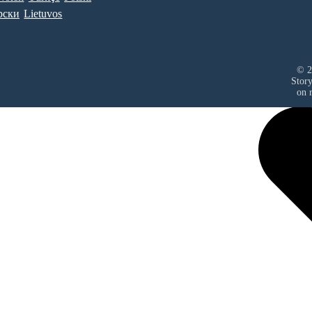
рски
Lietuvos
© 2
Stor
on r