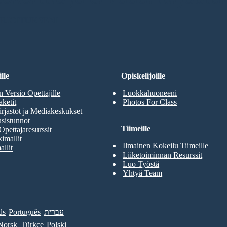
RJOITUKSENI
lle
Opiskelijoille
n Versio Opettajille
Luokkahuoneeni
aketit
Photos For Class
rjastot ja Mediakeskukset
sistunnot
Tiimeille
Opettajaresurssit
imallit
Ilmainen Kokeilu Tiimeille
allit
Liiketoiminnan Resurssit
Luo Työstä
Yhtyä Team
ds
Português
עברית
Norsk
Türkçe
Polski