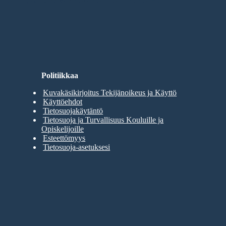
Politiikkaa
Kuvakäsikirjoitus Tekijänoikeus ja Käyttö
Käyttöehdot
Tietosuojakäytäntö
Tietosuoja ja Turvallisuus Kouluille ja
Opiskelijoille
Esteettömyys
Tietosuoja-asetuksesi