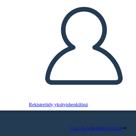
Rekisteröidy yksityishenkilönä
Luo Kuvakäsikirjoitus