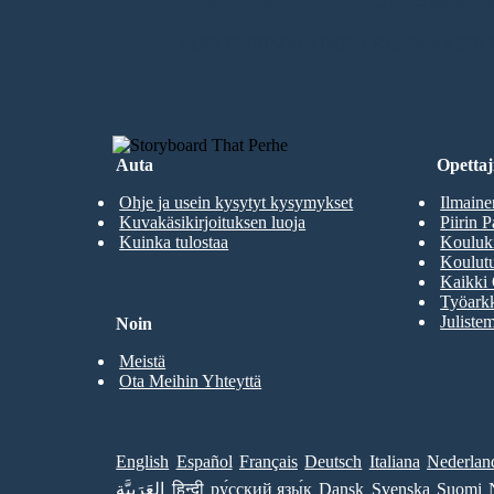
LUO ENSIMMÄINEN KUVAKÄSIKI
Auta
Opettaji
Ohje ja usein kysytyt kysymykset
Ilmaine
Kuvakäsikirjoituksen luoja
Piirin P
Kuinka tulostaa
Kouluki
Koulutu
Kaikki 
Työarkk
Julistem
Noin
Meistä
Ota Meihin Yhteyttä
English
Español
Français
Deutsch
Italiana
Nederlan
العَرَبِيَّة
हिन्दी
ру́сский язы́к
Dansk
Svenska
Suomi