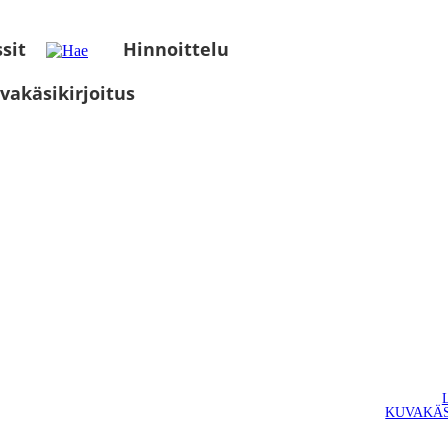
sit
Hinnoittelu
vakäsikirjoitus
KUVAKÄS