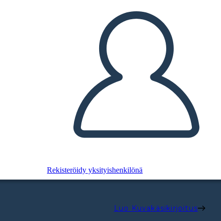
Rekisteröidy yksityishenkilönä
Luo Kuvakäsikirjoitus