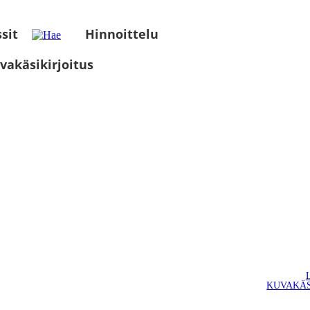
sit
Hinnoittelu
vakäsikirjoitus
KUVAKÄS