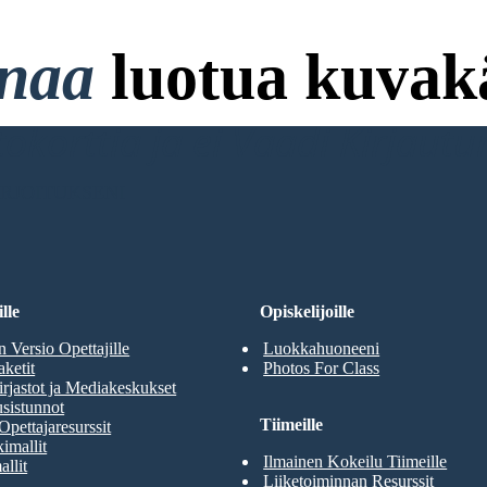
onaa
luotua kuvakä
ttokorttia ja ei Vaadi Kirjaut
RJOITUKSENI
lle
Opiskelijoille
n Versio Opettajille
Luokkahuoneeni
aketit
Photos For Class
rjastot ja Mediakeskukset
sistunnot
Tiimeille
Opettajaresurssit
imallit
Ilmainen Kokeilu Tiimeille
allit
Liiketoiminnan Resurssit