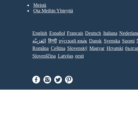
Meistä
Ota Meihin Yhteyttä
English
Español
Français
Deutsch
Italiana
Nederlan
العَرَبِيَّة
हिन्दी
ру́сский язы́к
Dansk
Svenska
Suomi
Româna
Ceština
Slovenský
Magyar
Hrvatski
бълга
Slovenščina
Latvijas
eesti