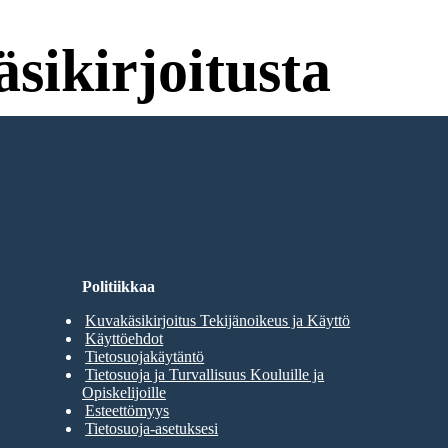
sikirjoitusta
umista Kokeilemiseen!
Politiikkaa
Kuvakäsikirjoitus Tekijänoikeus ja Käyttö
Käyttöehdot
Tietosuojakäytäntö
Tietosuoja ja Turvallisuus Kouluille ja
Opiskelijoille
Esteettömyys
Tietosuoja-asetuksesi