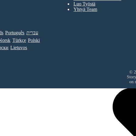
Luo Työstä
Yhtyä Team
ds
Português
עברית
Norsk
Türkçe
Polski
рски
Lietuvos
© 2
Stor
on r