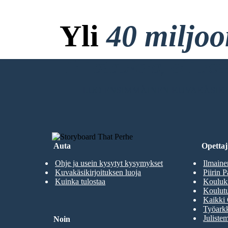
Yli
40 miljo
Ei Latauksia, ei Luo
LUO ENSIMMÄINEN KUVAKÄSIKI
Auta
Opettaji
Ohje ja usein kysytyt kysymykset
Ilmaine
Kuvakäsikirjoituksen luoja
Piirin P
Kuinka tulostaa
Kouluki
Koulutu
Kaikki 
Työarkk
Julistem
Noin