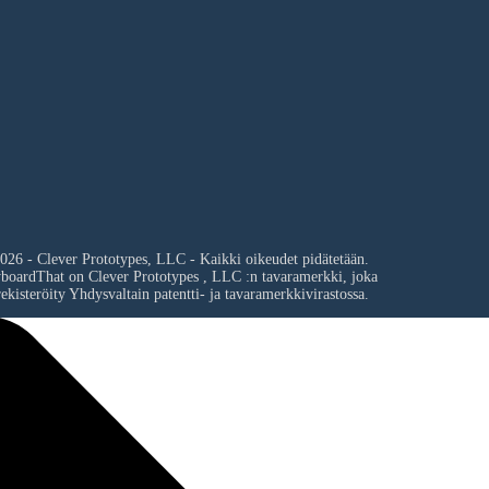
026 - Clever Prototypes, LLC - Kaikki oikeudet pidätetään.
yboardThat on
Clever Prototypes , LLC
:n tavaramerkki, joka
ekisteröity Yhdysvaltain patentti- ja tavaramerkkivirastossa.