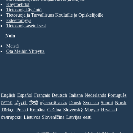
Käyttöehdot
Tietosuojakäytäntö
Tietosuoja ja Turvallisuus Kouluille ja Opiskelijoille
Esteettömyys
Tietosuoja-asetuksesi
Noin
Meistä
Ota Meihin Yhteyttä
English
Español
Français
Deutsch
Italiana
Nederlands
Português
עברית
العَرَبِيَّة
हिन्दी
ру́сский язы́к
Dansk
Svenska
Suomi
Norsk
Türkçe
Polski
Româna
Ceština
Slovenský
Magyar
Hrvatski
български
Lietuvos
Slovenščina
Latvijas
eesti