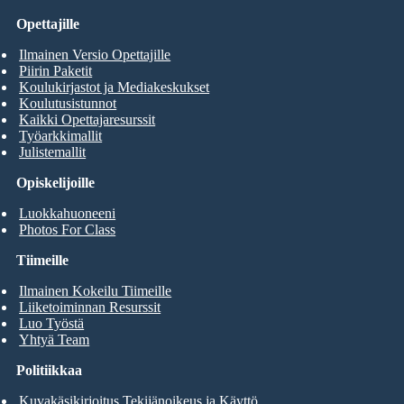
Opettajille
Ilmainen Versio Opettajille
Piirin Paketit
Koulukirjastot ja Mediakeskukset
Koulutusistunnot
Kaikki Opettajaresurssit
Työarkkimallit
Julistemallit
Opiskelijoille
Luokkahuoneeni
Photos For Class
Tiimeille
Ilmainen Kokeilu Tiimeille
Liiketoiminnan Resurssit
Luo Työstä
Yhtyä Team
Politiikkaa
Kuvakäsikirjoitus Tekijänoikeus ja Käyttö