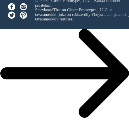
© 2026 - Clever Prototypes, LLC - Kaikki oikeudet
pidätetään.
StoryboardThat on
Clever Prototypes , LLC
:n
tavaramerkki, joka on rekisteröity Yhdysvaltain patentti- 
tavaramerkkivirastossa.