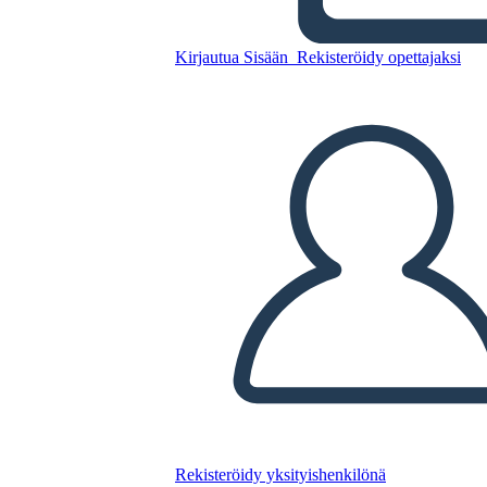
Kirjautua Sisään
Rekisteröidy opettajaksi
Kopioi tämä kuvakäsikirjoitus
LUO KUVAKÄSIKIRJOITUS
TOISTA DIAESITYS
LUE MINULLE
Rekisteröidy yksityishenkilönä