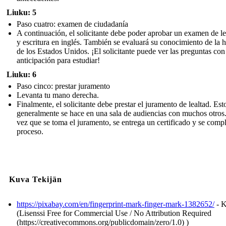
Liuku: 5
Paso cuatro: examen de ciudadanía
A continuación, el solicitante debe poder aprobar un examen de le
y escritura en inglés. También se evaluará su conocimiento de la h
de los Estados Unidos. ¡El solicitante puede ver las preguntas con
anticipación para estudiar!
Liuku: 6
Paso cinco: prestar juramento
Levanta tu mano derecha.
Finalmente, el solicitante debe prestar el juramento de lealtad. Est
generalmente se hace en una sala de audiencias con muchos otros
vez que se toma el juramento, se entrega un certificado y se compl
proceso.
Kuva Tekijän
https://pixabay.com/en/fingerprint-mark-finger-mark-1382652/
- K
(Lisenssi Free for Commercial Use / No Attribution Required
(https://creativecommons.org/publicdomain/zero/1.0) )