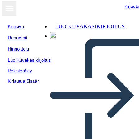
Kirjaut
LUO KUVAKÄSIKIRJOITUS
Kotisivu
Resurssit
Hinnoittelu
Luo Kuvakäsikirjoitus
Rekisteröidy
Kirjautua Sisään
Convertirse en Ciudadano