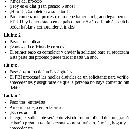
Antes del proceso
¡Hoy es el día! ¡Han pasado 5 años!
¡Hurra! ¡Complete esa solicitud!
Para comenzar el proceso, uno debe haber inmigrado legalmente a
EE.UU. y haber estado en el país durante 5 años. También se deb
poder hablar y comprender el inglés.
Liuku: 2
Paso uno: aplicar
¡Vamos a la oficina de correos!
El primer paso es completar y enviar la solicitud para su procesam
Esta parte del proceso puede tardar hasta un año.
Liuku: 3
Paso dos: toma de huellas digitales
El FBI procesará las huellas digitales de un solicitante para verific
antecedentes y asegurarse de que la persona no haya cometido ni
delito.
Liuku: 4
Paso tres: entrevista
Amo mi trabajo en la fábrica.
¡Eso es genial!
Luego, el solicitante será entrevistado por un oficial de inmigraci
le harán preguntas a la persona sobre su trabajo, familia, hogar y
antecedentes.