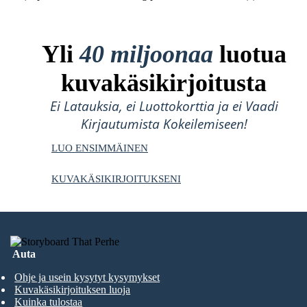
Yli
40 miljoonaa
luotua
kuvakäsikirjoitusta
Ei Latauksia, ei Luottokorttia ja ei Vaadi
Kirjautumista Kokeilemiseen!
LUO ENSIMMÄINEN
KUVAKÄSIKIRJOITUKSENI
Auta
Ohje ja usein kysytyt kysymykset
Kuvakäsikirjoituksen luoja
Kuinka tulostaa