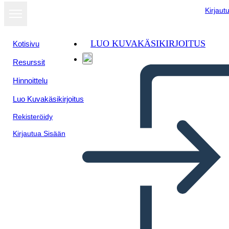
Kirjaut
LUO KUVAKÄSIKIRJOITUS
Kotisivu
Resurssit
Hinnoittelu
Luo Kuvakäsikirjoitus
Rekisteröidy
Kirjautua Sisään