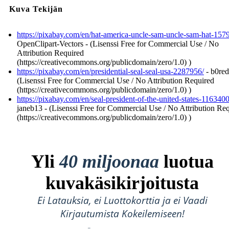
Kuva Tekijän
https://pixabay.com/en/hat-america-uncle-sam-uncle-sam-hat-157
OpenClipart-Vectors - (Lisenssi Free for Commercial Use / No
Attribution Required
(https://creativecommons.org/publicdomain/zero/1.0) )
https://pixabay.com/en/presidential-seal-seal-usa-2287956/
- b0red
(Lisenssi Free for Commercial Use / No Attribution Required
(https://creativecommons.org/publicdomain/zero/1.0) )
https://pixabay.com/en/seal-president-of-the-united-states-1163400
janeb13 - (Lisenssi Free for Commercial Use / No Attribution Re
(https://creativecommons.org/publicdomain/zero/1.0) )
Yli
40 miljoonaa
luotua
kuvakäsikirjoitusta
Ei Latauksia, ei Luottokorttia ja ei Vaadi
Kirjautumista Kokeilemiseen!