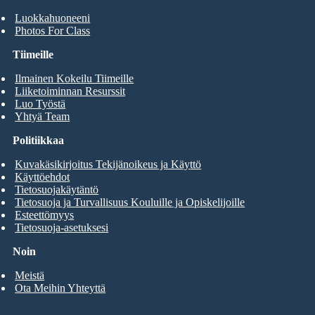
Luokkahuoneeni
Photos For Class
Tiimeille
Ilmainen Kokeilu Tiimeille
Liiketoiminnan Resurssit
Luo Työstä
Yhtyä Team
Politiikkaa
Kuvakäsikirjoitus Tekijänoikeus ja Käyttö
Käyttöehdot
Tietosuojakäytäntö
Tietosuoja ja Turvallisuus Kouluille ja Opiskelijoille
Esteettömyys
Tietosuoja-asetuksesi
Noin
Meistä
Ota Meihin Yhteyttä