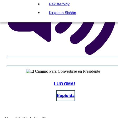
Rekisteröidy
Kirjautua Sisään
LUO OMA!
Kopioida