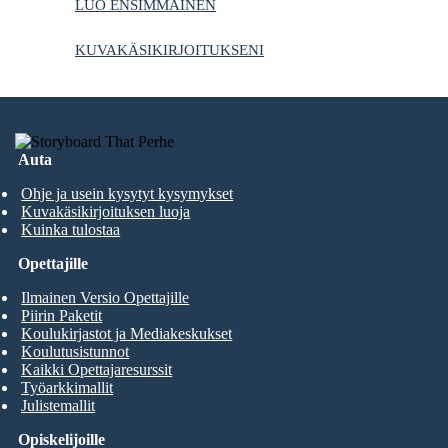
LUO ENSIMMÄINEN
KUVAKÄSIKIRJOITUKSENI
Auta
Ohje ja usein kysytyt kysymykset
Kuvakäsikirjoituksen luoja
Kuinka tulostaa
Opettajille
Ilmainen Versio Opettajille
Piirin Paketit
Koulukirjastot ja Mediakeskukset
Koulutusistunnot
Kaikki Opettajaresurssit
Työarkkimallit
Julistemallit
Opiskelijoille