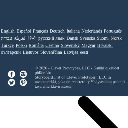
English
Español
Français
Deutsch
Italiana
Nederlands
Português
עברית
العَرَبِيَّة
हिन्दी
ру́сский язы́к
Dansk
Svenska
Suomi
Norsk
Türkçe
Polski
Româna
Ceština
Slovenský
Magyar
Hrvatski
български
Lietuvos
Slovenščina
Latvijas
eesti
© 2026 - Clever Prototypes, LLC - Kaikki oikeudet
pidätetään.
StoryboardThat on
Clever Prototypes , LLC
:n
tavaramerkki, joka on rekisteröity Yhdysvaltain patentti- 
tavaramerkkivirastossa.