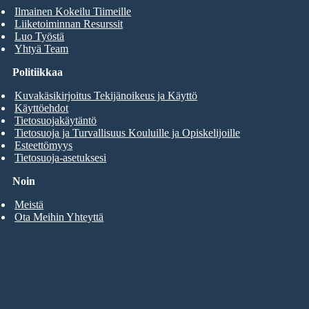
Ilmainen Kokeilu Tiimeille
Liiketoiminnan Resurssit
Luo Työstä
Yhtyä Team
Politiikkaa
Kuvakäsikirjoitus Tekijänoikeus ja Käyttö
Käyttöehdot
Tietosuojakäytäntö
Tietosuoja ja Turvallisuus Kouluille ja Opiskelijoille
Esteettömyys
Tietosuoja-asetuksesi
Noin
Meistä
Ota Meihin Yhteyttä