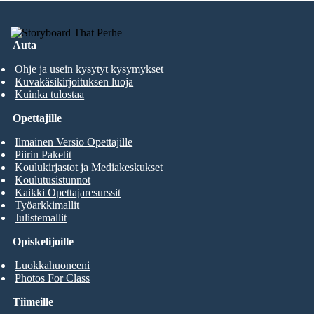
Auta
Ohje ja usein kysytyt kysymykset
Kuvakäsikirjoituksen luoja
Kuinka tulostaa
Opettajille
Ilmainen Versio Opettajille
Piirin Paketit
Koulukirjastot ja Mediakeskukset
Koulutusistunnot
Kaikki Opettajaresurssit
Työarkkimallit
Julistemallit
Opiskelijoille
Luokkahuoneeni
Photos For Class
Tiimeille