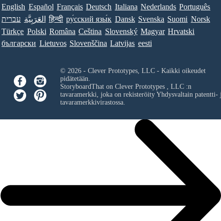
English
Español
Français
Deutsch
Italiana
Nederlands
Português
עברית
العَرَبِيَّة
हिन्दी
ру́сский язы́к
Dansk
Svenska
Suomi
Norsk
Türkçe
Polski
Româna
Ceština
Slovenský
Magyar
Hrvatski
български
Lietuvos
Slovenščina
Latvijas
eesti
© 2026 - Clever Prototypes, LLC - Kaikki oikeudet
pidätetään.
StoryboardThat on
Clever Prototypes , LLC
:n
tavaramerkki, joka on rekisteröity Yhdysvaltain patentti- 
tavaramerkkivirastossa.