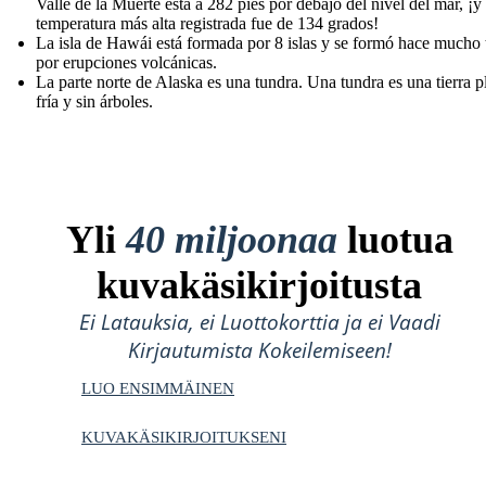
Valle de la Muerte está a 282 pies por debajo del nivel del mar, ¡y 
temperatura más alta registrada fue de 134 grados!
La isla de Hawái está formada por 8 islas y se formó hace mucho
por erupciones volcánicas.
La parte norte de Alaska es una tundra. Una tundra es una tierra p
fría y sin árboles.
Yli
40 miljoonaa
luotua
kuvakäsikirjoitusta
Ei Latauksia, ei Luottokorttia ja ei Vaadi
Kirjautumista Kokeilemiseen!
LUO ENSIMMÄINEN
KUVAKÄSIKIRJOITUKSENI