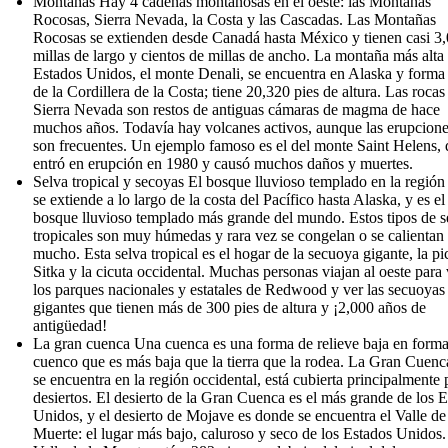
Montañas Hay 4 cadenas montañosas en el oeste: las Montañas
Rocosas, Sierra Nevada, la Costa y las Cascadas. Las Montañas
Rocosas se extienden desde Canadá hasta México y tienen casi 3
millas de largo y cientos de millas de ancho. La montaña más alta 
Estados Unidos, el monte Denali, se encuentra en Alaska y forma 
de la Cordillera de la Costa; tiene 20,320 pies de altura. Las rocas
Sierra Nevada son restos de antiguas cámaras de magma de hace
muchos años. Todavía hay volcanes activos, aunque las erupcion
son frecuentes. Un ejemplo famoso es el del monte Saint Helens,
entró en erupción en 1980 y causó muchos daños y muertes.
Selva tropical y secoyas El bosque lluvioso templado en la región
se extiende a lo largo de la costa del Pacífico hasta Alaska, y es el
bosque lluvioso templado más grande del mundo. Estos tipos de s
tropicales son muy húmedas y rara vez se congelan o se calientan
mucho. Esta selva tropical es el hogar de la secuoya gigante, la pi
Sitka y la cicuta occidental. Muchas personas viajan al oeste para v
los parques nacionales y estatales de Redwood y ver las secuoyas
gigantes que tienen más de 300 pies de altura y ¡2,000 años de
antigüedad!
La gran cuenca Una cuenca es una forma de relieve baja en form
cuenco que es más baja que la tierra que la rodea. La Gran Cuenc
se encuentra en la región occidental, está cubierta principalmente 
desiertos. El desierto de la Gran Cuenca es el más grande de los 
Unidos, y el desierto de Mojave es donde se encuentra el Valle de
Muerte: el lugar más bajo, caluroso y seco de los Estados Unidos.