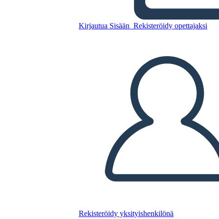
Kopioi tämä kuvakäsikirjoitus
Kirjautua Sisään
Rekisteröidy opettajaksi
LUO KUVAKÄSIKIRJOITUS
TOISTA DIAESITYS
LUE MINULLE
Rekisteröidy yksityishenkilönä