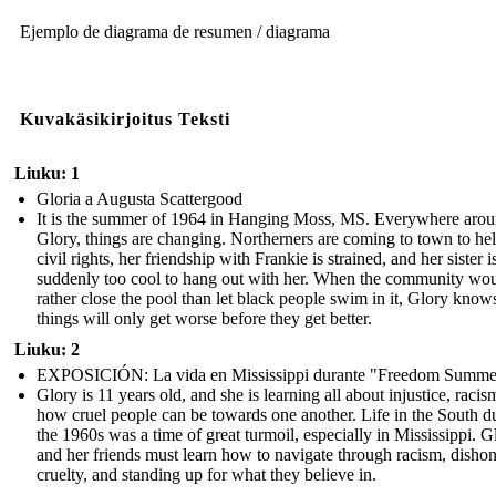
Ejemplo de diagrama de resumen / diagrama
Kuvakäsikirjoitus Teksti
Liuku: 1
Gloria a Augusta Scattergood
It is the summer of 1964 in Hanging Moss, MS. Everywhere aro
Glory, things are changing. Northerners are coming to town to he
civil rights, her friendship with Frankie is strained, and her sister i
suddenly too cool to hang out with her. When the community wo
rather close the pool than let black people swim in it, Glory know
things will only get worse before they get better.
Liuku: 2
EXPOSICIÓN: La vida en Mississippi durante "Freedom Summe
Glory is 11 years old, and she is learning all about injustice, racis
how cruel people can be towards one another. Life in the South d
the 1960s was a time of great turmoil, especially in Mississippi. G
and her friends must learn how to navigate through racism, dishon
cruelty, and standing up for what they believe in.