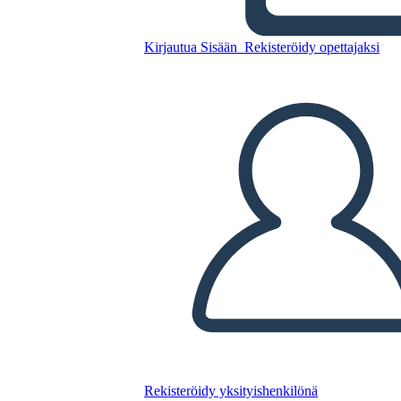
Glory Be: Diagrama de la
Trama
Kirjautua Sisään
Rekisteröidy opettajaksi
Kopioi tämä kuvakäsikirjoitus
LUO KUVAKÄSIKIRJOITUS
TOISTA DIAESITYS
LUE MINULLE
Rekisteröidy yksityishenkilönä