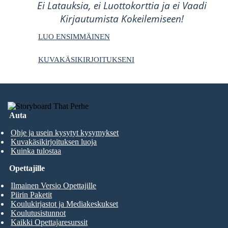
Ei Latauksia, ei Luottokorttia ja ei Vaadi
Kirjautumista Kokeilemiseen!
LUO ENSIMMÄINEN
KUVAKÄSIKIRJOITUKSENI
Auta
Ohje ja usein kysytyt kysymykset
Kuvakäsikirjoituksen luoja
Kuinka tulostaa
Opettajille
Ilmainen Versio Opettajille
Piirin Paketit
Koulukirjastot ja Mediakeskukset
Koulutusistunnot
Kaikki Opettajaresurssit