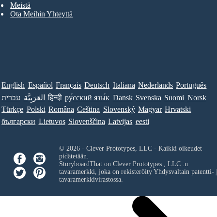
Meistä
Ota Meihin Yhteyttä
English
Español
Français
Deutsch
Italiana
Nederlands
Português
עברית
العَرَبِيَّة
हिन्दी
ру́сский язы́к
Dansk
Svenska
Suomi
Norsk
Türkçe
Polski
Româna
Ceština
Slovenský
Magyar
Hrvatski
български
Lietuvos
Slovenščina
Latvijas
eesti
© 2026 - Clever Prototypes, LLC - Kaikki oikeudet
pidätetään.
StoryboardThat on
Clever Prototypes , LLC
:n
tavaramerkki, joka on rekisteröity Yhdysvaltain patentti- 
tavaramerkkivirastossa.