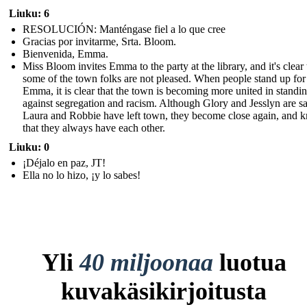
Liuku: 6
RESOLUCIÓN: Manténgase fiel a lo que cree
Gracias por invitarme, Srta. Bloom.
Bienvenida, Emma.
Miss Bloom invites Emma to the party at the library, and it's clear 
some of the town folks are not pleased. When people stand up for
Emma, it is clear that the town is becoming more united in standi
against segregation and racism. Although Glory and Jesslyn are sa
Laura and Robbie have left town, they become close again, and 
that they always have each other.
Liuku: 0
¡Déjalo en paz, JT!
Ella no lo hizo, ¡y lo sabes!
Yli
40 miljoonaa
luotua
kuvakäsikirjoitusta