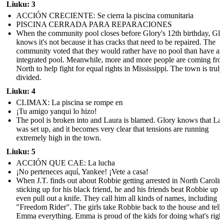
Liuku: 3
ACCIÓN CRECIENTE: Se cierra la piscina comunitaria
PISCINA CERRADA PARA REPARACIONES
When the community pool closes before Glory's 12th birthday, G
knows it's not because it has cracks that need to be repaired. The
community voted that they would rather have no pool than have 
integrated pool. Meanwhile, more and more people are coming fr
North to help fight for equal rights in Mississippi. The town is tru
divided.
Liuku: 4
CLIMAX: La piscina se rompe en
¡Tu amigo yanqui lo hizo!
The pool is broken into and Laura is blamed. Glory knows that L
was set up, and it becomes very clear that tensions are running
extremely high in the town.
Liuku: 5
ACCIÓN QUE CAE: La lucha
¡No perteneces aquí, Yankee! ¡Vete a casa!
When J.T. finds out about Robbie getting arrested in North Caroli
sticking up for his black friend, he and his friends beat Robbie up
even pull out a knife. They call him all kinds of names, including
"Freedom Rider". The girls take Robbie back to the house and tel
Emma everything. Emma is proud of the kids for doing what's rig