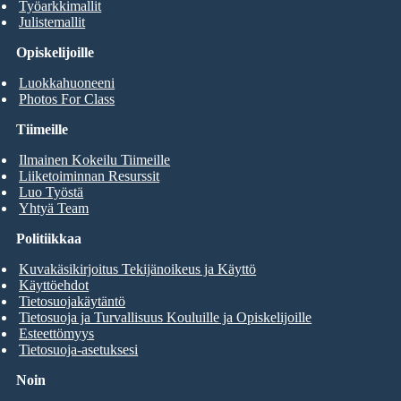
Työarkkimallit
Julistemallit
Opiskelijoille
Luokkahuoneeni
Photos For Class
Tiimeille
Ilmainen Kokeilu Tiimeille
Liiketoiminnan Resurssit
Luo Työstä
Yhtyä Team
Politiikkaa
Kuvakäsikirjoitus Tekijänoikeus ja Käyttö
Käyttöehdot
Tietosuojakäytäntö
Tietosuoja ja Turvallisuus Kouluille ja Opiskelijoille
Esteettömyys
Tietosuoja-asetuksesi
Noin