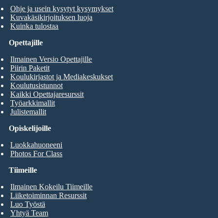
Ohje ja usein kysytyt kysymykset
Kuvakäsikirjoituksen luoja
Kuinka tulostaa
Opettajille
Ilmainen Versio Opettajille
Piirin Paketit
Koulukirjastot ja Mediakeskukset
Koulutusistunnot
Kaikki Opettajaresurssit
Työarkkimallit
Julistemallit
Opiskelijoille
Luokkahuoneeni
Photos For Class
Tiimeille
Ilmainen Kokeilu Tiimeille
Liiketoiminnan Resurssit
Luo Työstä
Yhtyä Team