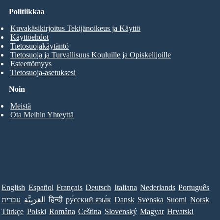
Politiikkaa
Kuvakäsikirjoitus Tekijänoikeus ja Käyttö
Käyttöehdot
Tietosuojakäytäntö
Tietosuoja ja Turvallisuus Kouluille ja Opiskelijoille
Esteettömyys
Tietosuoja-asetuksesi
Noin
Meistä
Ota Meihin Yhteyttä
English
Español
Français
Deutsch
Italiana
Nederlands
Português
עברית
العَرَبِيَّة
हिन्दी
ру́сский язы́к
Dansk
Svenska
Suomi
Norsk
Türkçe
Polski
Româna
Ceština
Slovenský
Magyar
Hrvatski