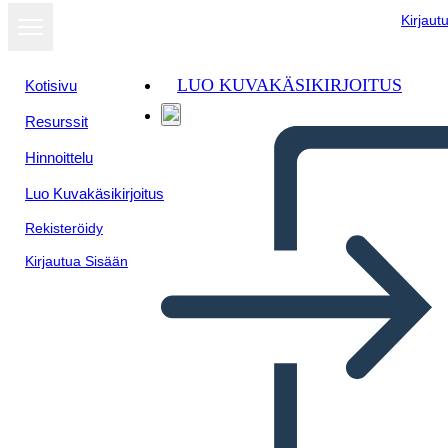
Kirjaut
LUO KUVAKÄSIKIRJOITUS
Kotisivu
Resurssit
Hinnoittelu
Luo Kuvakäsikirjoitus
Rekisteröidy
Kirjautua Sisään
Información de Objetivos 2