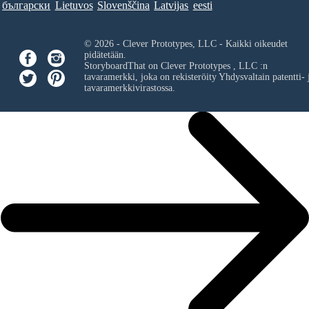
български
Lietuvos
Slovenščina
Latvijas
eesti
© 2026 - Clever Prototypes, LLC - Kaikki oikeudet
pidätetään.
StoryboardThat on
Clever Prototypes , LLC
:n
tavaramerkki, joka on rekisteröity Yhdysvaltain patentti- 
tavaramerkkivirastossa.