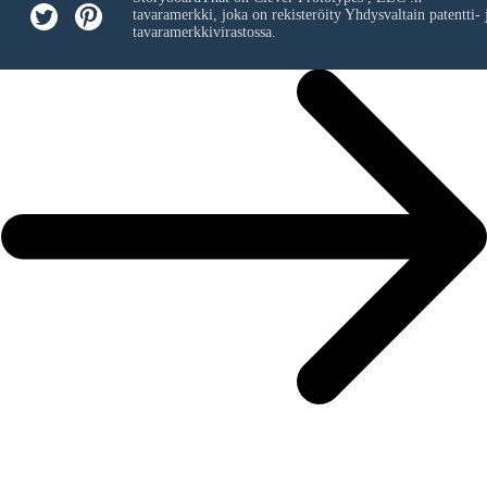
tavaramerkki, joka on rekisteröity Yhdysvaltain patentti- 
tavaramerkkivirastossa.