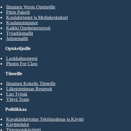
Ilmainen Versio Opettajille
Piirin Paketit
Koulukirjastot ja Mediakeskukset
Koulutusistunnot
Kaikki Opettajaresurssit
Työarkkimallit
Julistemallit
Opiskelijoille
Luokkahuoneeni
Photos For Class
Tiimeille
Ilmainen Kokeilu Tiimeille
Liiketoiminnan Resurssit
Luo Työstä
Yhtyä Team
Politiikkaa
Kuvakäsikirjoitus Tekijänoikeus ja Käyttö
Käyttöehdot
Tietosuojakäytäntö