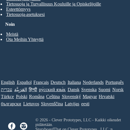
Tietosuoja ja Turvallisuus Kouluille ja Opiskelijoille
Esteettömyys
Tietosuoja-asetuksesi
Noin
Meistä
Ota Meihin Yhteyttä
English
Español
Français
Deutsch
Italiana
Nederlands
Português
עברית
العَرَبِيَّة
हिन्दी
ру́сский язы́к
Dansk
Svenska
Suomi
Norsk
Türkçe
Polski
Româna
Ceština
Slovenský
Magyar
Hrvatski
български
Lietuvos
Slovenščina
Latvijas
eesti
© 2026 - Clever Prototypes, LLC - Kaikki oikeudet
pidätetään.
StoryboardThat on
Clever Prototypes , LLC
:n