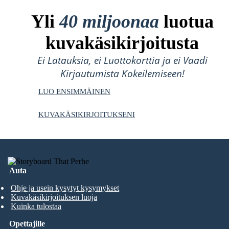
Yli
40 miljoonaa
luotua
kuvakäsikirjoitusta
Ei Latauksia, ei Luottokorttia ja ei Vaadi
Kirjautumista Kokeilemiseen!
LUO ENSIMMÄINEN
KUVAKÄSIKIRJOITUKSENI
Auta
Ohje ja usein kysytyt kysymykset
Kuvakäsikirjoituksen luoja
Kuinka tulostaa
Opettajille