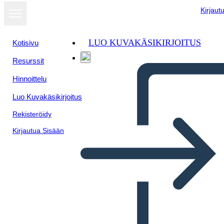
Kirjaut
LUO KUVAKÄSIKIRJOITUS
Kotisivu
Resurssit
Hinnoittelu
Luo Kuvakäsikirjoitus
Rekisteröidy
Kirjautua Sisään
Información del Proceso-1