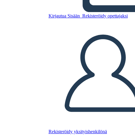
Kirjautua Sisään
Rekisteröidy opettajaksi
Kopioi tämä kuvakäsikirjoitus
LUO KUVAKÄSIKIRJOITUS
TOISTA DIAESITYS
LUE MINULLE
Rekisteröidy yksityishenkilönä