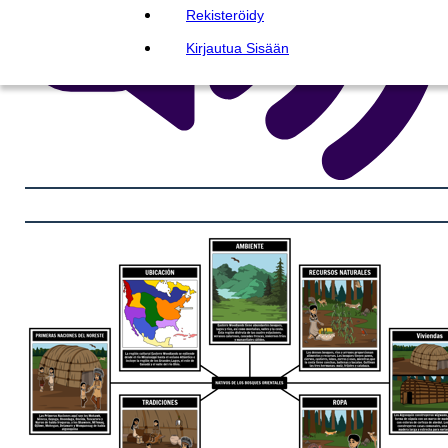
Rekisteröidy
Kirjautua Sisään