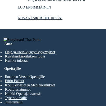
LUO ENSIMMÄINEN
KUVAKÄSIKIRJOITUKSENI
Auta
Ohje ja usein kysytyt kysymykset
Kuvakäsikirjoituksen luoja
Kuinka tulostaa
Opettajille
Ilmainen Versio Opettajille
Piirin Paketit
Koulukirjastot ja Mediakeskukset
Koulutusistunnot
Kaikki Opettajaresurssit
Työarkkimallit
Julistemallit