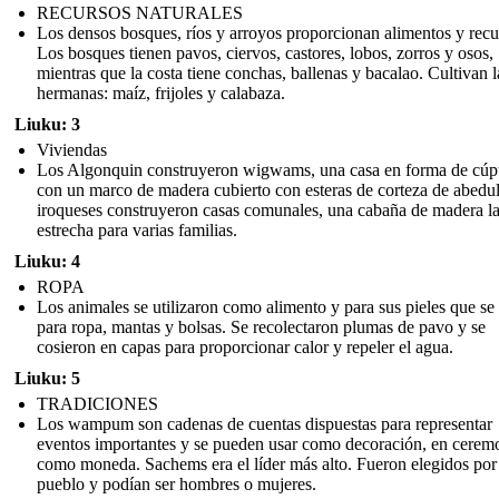
RECURSOS NATURALES
Los densos bosques, ríos y arroyos proporcionan alimentos y recu
Los bosques tienen pavos, ciervos, castores, lobos, zorros y osos,
mientras que la costa tiene conchas, ballenas y bacalao. Cultivan l
hermanas: maíz, frijoles y calabaza.
Liuku: 3
Viviendas
Los Algonquin construyeron wigwams, una casa en forma de cúp
con un marco de madera cubierto con esteras de corteza de abedu
iroqueses construyeron casas comunales, una cabaña de madera l
estrecha para varias familias.
Liuku: 4
ROPA
Los animales se utilizaron como alimento y para sus pieles que se
para ropa, mantas y bolsas. Se recolectaron plumas de pavo y se
cosieron en capas para proporcionar calor y repeler el agua.
Liuku: 5
TRADICIONES
Los wampum son cadenas de cuentas dispuestas para representar
eventos importantes y se pueden usar como decoración, en cerem
como moneda. Sachems era el líder más alto. Fueron elegidos por
pueblo y podían ser hombres o mujeres.