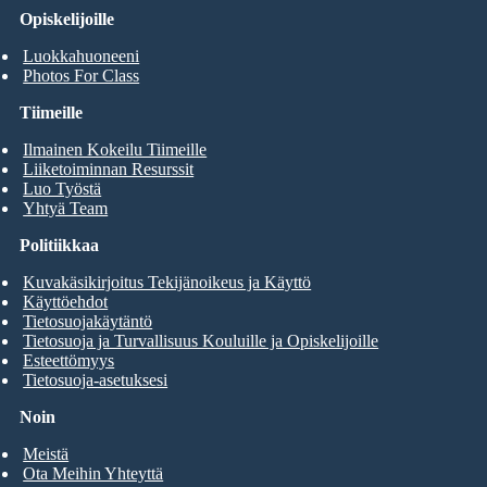
Opiskelijoille
Luokkahuoneeni
Photos For Class
Tiimeille
Ilmainen Kokeilu Tiimeille
Liiketoiminnan Resurssit
Luo Työstä
Yhtyä Team
Politiikkaa
Kuvakäsikirjoitus Tekijänoikeus ja Käyttö
Käyttöehdot
Tietosuojakäytäntö
Tietosuoja ja Turvallisuus Kouluille ja Opiskelijoille
Esteettömyys
Tietosuoja-asetuksesi
Noin
Meistä
Ota Meihin Yhteyttä