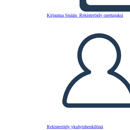
Mapa de Arañas de Eastern
Woodlands
Kirjautua Sisään
Rekisteröidy opettajaksi
Kopioi tämä kuvakäsikirjoitus
LUO KUVAKÄSIKIRJOITUS
TOISTA DIAESITYS
LUE MINULLE
Rekisteröidy yksityishenkilönä