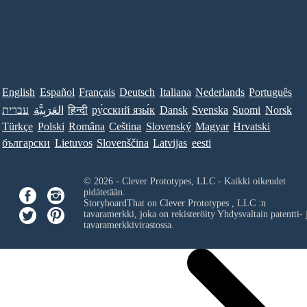
English
Español
Français
Deutsch
Italiana
Nederlands
Português
עברית
العَرَبِيَّة
हिन्दी
ру́сский язы́к
Dansk
Svenska
Suomi
Norsk
Türkçe
Polski
Româna
Ceština
Slovenský
Magyar
Hrvatski
български
Lietuvos
Slovenščina
Latvijas
eesti
© 2026 - Clever Prototypes, LLC - Kaikki oikeudet
pidätetään.
StoryboardThat on
Clever Prototypes , LLC
:n
tavaramerkki, joka on rekisteröity Yhdysvaltain patentti- 
tavaramerkkivirastossa.