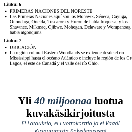
Liuku: 6
PRIMERAS NACIONES DEL NORESTE
Las Primeras Naciones aquí son los Mohawk, Séneca, Cayuga,
Onondaga, Oneida, Tuscarora y Huron de habla Iroquesa; y los
Shawnee, Mi'kmaq, Ojibwe, Mohegan, Delaware y Wompanoag 
habla algonquina
Liuku: 7
UBICACIÓN
La región cultural Eastern Woodlands se extiende desde el río
Mississippi hasta el océano Atlántico e incluye la región de los G
Lagos, el este de Canadá y el valle del río Ohio.
Yli
40 miljoonaa
luotua
kuvakäsikirjoitusta
Ei Latauksia, ei Luottokorttia ja ei Vaadi
Kirjautumista Kokeilemiseen!