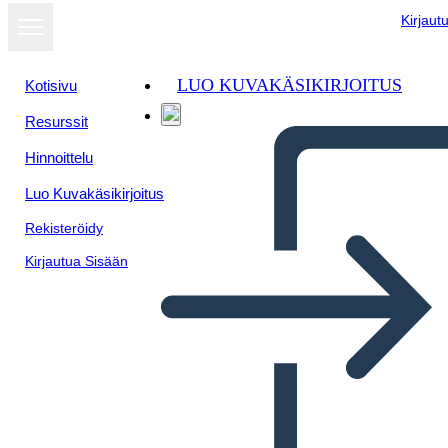
Kirjaut
LUO KUVAKÄSIKIRJOITUS
Kotisivu
Resurssit
Näytä
Hinnoittelu
diaesityksenä
Luo Kuvakäsikirjoitus
Rekisteröidy
Kirjautua Sisään