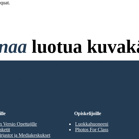
quat.
onaa
luotua kuvakä
ttokorttia ja ei Vaadi Kirjaut
RJOITUKSENI
lle
Opiskelijoille
n Versio Opettajille
Luokkahuoneeni
aketit
Photos For Class
rjastot ja Mediakeskukset