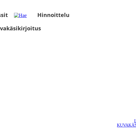
sit
Hinnoittelu
vakäsikirjoitus
KUVAKÄS