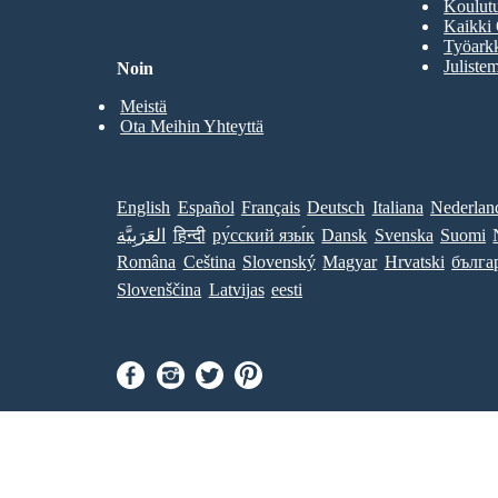
Koulutu
Kaikki 
Työarkk
Julistem
Noin
Meistä
Ota Meihin Yhteyttä
English
Español
Français
Deutsch
Italiana
Nederlan
العَرَبِيَّة
हिन्दी
ру́сский язы́к
Dansk
Svenska
Suomi
Româna
Ceština
Slovenský
Magyar
Hrvatski
бълга
Slovenščina
Latvijas
eesti