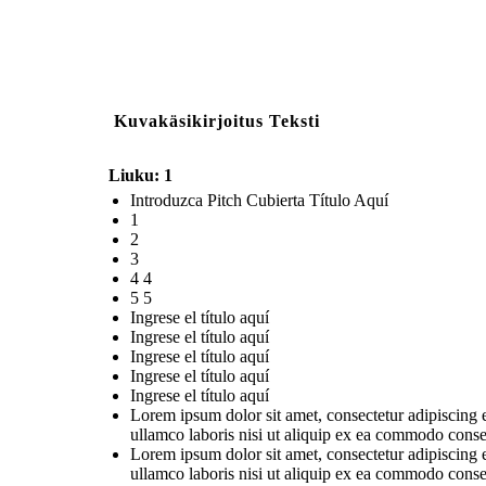
Kuvakäsikirjoitus Teksti
Liuku: 1
Introduzca Pitch Cubierta Título Aquí
1
2
3
4 4
5 5
Ingrese el título aquí
Ingrese el título aquí
Ingrese el título aquí
Ingrese el título aquí
Ingrese el título aquí
Lorem ipsum dolor sit amet, consectetur adipiscing 
ullamco laboris nisi ut aliquip ex ea commodo conse
Lorem ipsum dolor sit amet, consectetur adipiscing 
ullamco laboris nisi ut aliquip ex ea commodo conse