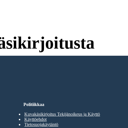
sikirjoitusta
umista Kokeilemiseen!
Politiikkaa
Kuvakäsikirjoitus Tekijänoikeus ja Käyttö
Käyttöehdot
Tietosuojakäytäntö