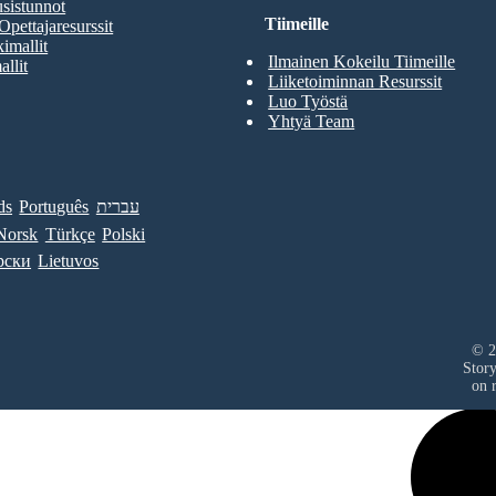
sistunnot
Tiimeille
Opettajaresurssit
imallit
Ilmainen Kokeilu Tiimeille
allit
Liiketoiminnan Resurssit
Luo Työstä
Yhtyä Team
ds
Português
עברית
Norsk
Türkçe
Polski
рски
Lietuvos
© 2
Stor
on r