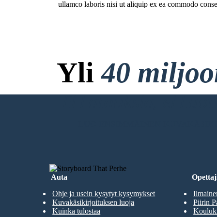
ullamco laboris nisi ut aliquip ex ea commodo conse
Yli
40 miljo
Ei Latauksia, ei Luo
LUO ENSIMMÄINEN KUVAKÄSIKI
Auta
Opettaji
Ohje ja usein kysytyt kysymykset
Ilmaine
Kuvakäsikirjoituksen luoja
Piirin P
Kuinka tulostaa
Kouluki