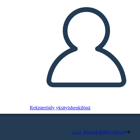
Rekisteröidy yksityishenkilönä
Luo Kuvakäsikirjoitus