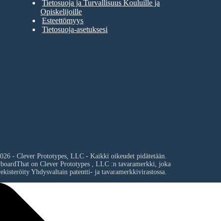
Tietosuoja ja Turvallisuus Kouluille ja
Opiskelijoille
Esteettömyys
Tietosuoja-asetuksesi
026 - Clever Prototypes, LLC - Kaikki oikeudet pidätetään.
yboardThat on
Clever Prototypes , LLC
:n tavaramerkki, joka
ekisteröity Yhdysvaltain patentti- ja tavaramerkkivirastossa.