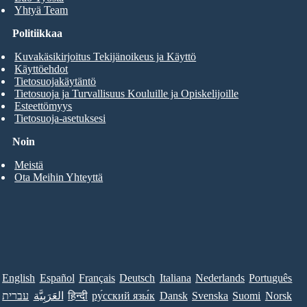
Yhtyä Team
Politiikkaa
Kuvakäsikirjoitus Tekijänoikeus ja Käyttö
Käyttöehdot
Tietosuojakäytäntö
Tietosuoja ja Turvallisuus Kouluille ja Opiskelijoille
Esteettömyys
Tietosuoja-asetuksesi
Noin
Meistä
Ota Meihin Yhteyttä
English
Español
Français
Deutsch
Italiana
Nederlands
Português
עברית
العَرَبِيَّة
हिन्दी
ру́сский язы́к
Dansk
Svenska
Suomi
Norsk