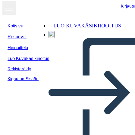
Kirjaut
LUO KUVAKÄSIKIRJOITUS
Kotisivu
Resurssit
Näytä
Hinnoittelu
diaesityksenä
Luo Kuvakäsikirjoitus
Rekisteröidy
Kirjautua Sisään