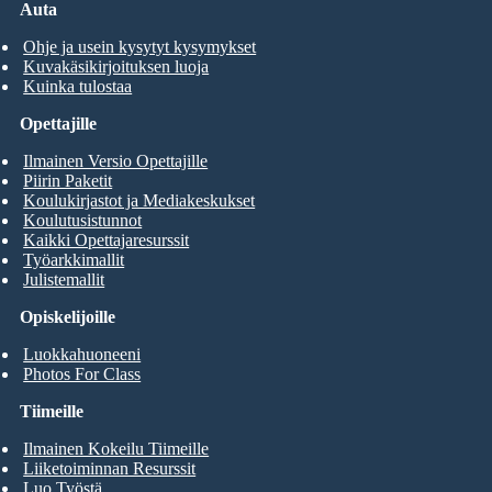
Auta
Ohje ja usein kysytyt kysymykset
Kuvakäsikirjoituksen luoja
Kuinka tulostaa
Opettajille
Ilmainen Versio Opettajille
Piirin Paketit
Koulukirjastot ja Mediakeskukset
Koulutusistunnot
Kaikki Opettajaresurssit
Työarkkimallit
Julistemallit
Opiskelijoille
Luokkahuoneeni
Photos For Class
Tiimeille
Ilmainen Kokeilu Tiimeille
Liiketoiminnan Resurssit
Luo Työstä