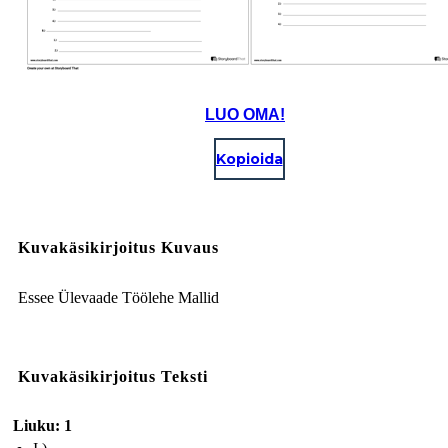
LUO OMA!
Kopioida
Kuvakäsikirjoitus Kuvaus
Essee Ülevaade Töölehe Mallid
Kuvakäsikirjoitus Teksti
Liuku: 1