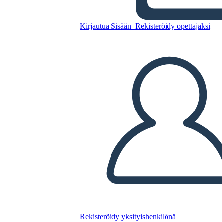
2. Ülevaade
Kirjautua Sisään
Rekisteröidy opettajaksi
Kopioi tämä kuvakäsikirjoitus
LUO KUVAKÄSIKIRJOITUS
TOISTA DIAESITYS
LUE MINULLE
Rekisteröidy yksityishenkilönä