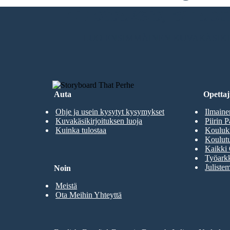
Ei Latauksia, ei Luo
LUO ENSIMMÄINEN KUVAKÄSIKI
Auta
Opettaji
Ohje ja usein kysytyt kysymykset
Ilmaine
Kuvakäsikirjoituksen luoja
Piirin P
Kuinka tulostaa
Kouluki
Koulutu
Kaikki 
Työarkk
Julistem
Noin
Meistä
Ota Meihin Yhteyttä