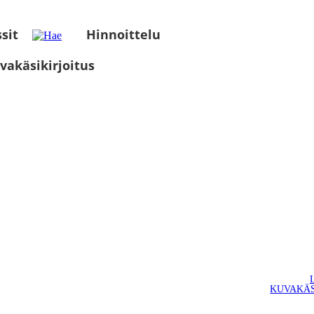
sit
Hinnoittelu
vakäsikirjoitus
KUVAKÄS