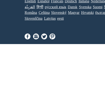
English
Español
Français
Deutsch
Italiana
Nederlan
العَرَبِيَّة
हिन्दी
ру́сский язы́к
Dansk
Svenska
Suomi
Româna
Ceština
Slovenský
Magyar
Hrvatski
бълга
Slovenščina
Latvijas
eesti