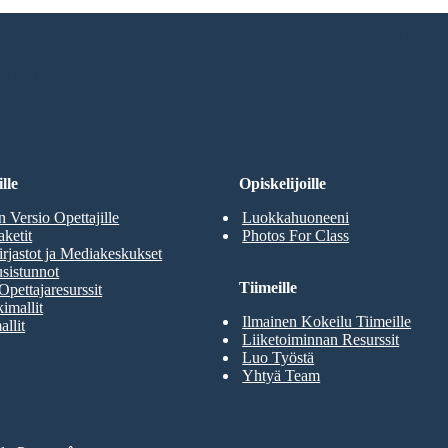
ttokorttia ja ei Vaadi Kirjaut
RJOITUKSENI
lle
Opiskelijoille
n Versio Opettajille
Luokkahuoneeni
aketit
Photos For Class
rjastot ja Mediakeskukset
sistunnot
Tiimeille
Opettajaresurssit
imallit
Ilmainen Kokeilu Tiimeille
allit
Liiketoiminnan Resurssit
Luo Työstä
Yhtyä Team