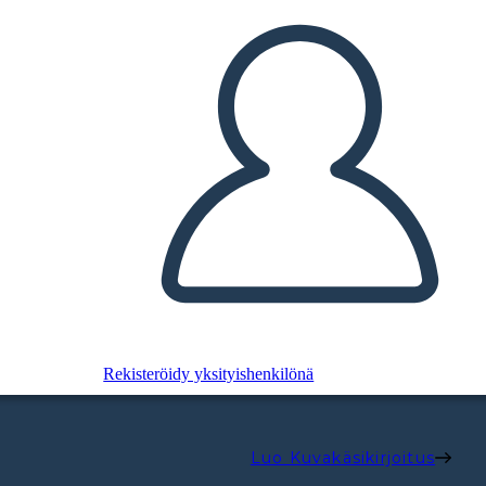
Rekisteröidy yksityishenkilönä
Luo Kuvakäsikirjoitus