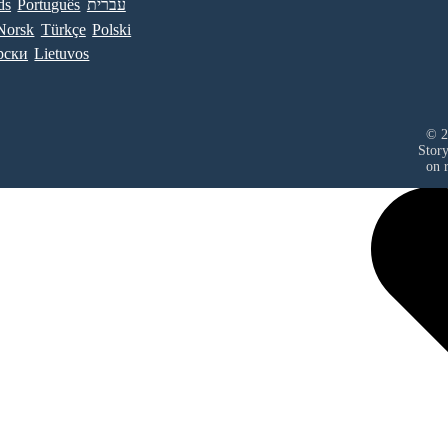
ds
Português
עברית
Norsk
Türkçe
Polski
рски
Lietuvos
© 2
Stor
on r