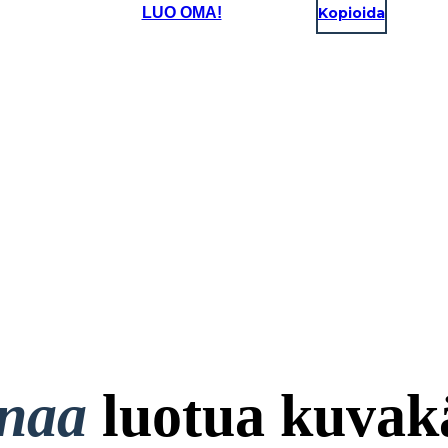
LUO OMA!
Kopioida
onaa
luotua kuvakä