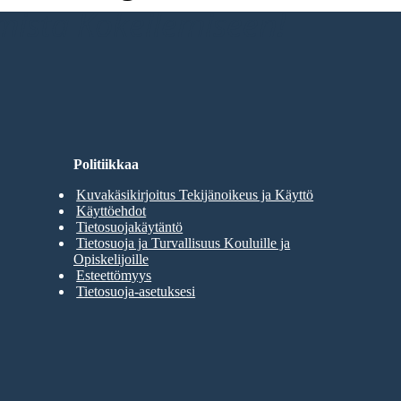
umista Kokeilemiseen!
Politiikkaa
Kuvakäsikirjoitus Tekijänoikeus ja Käyttö
Käyttöehdot
Tietosuojakäytäntö
Tietosuoja ja Turvallisuus Kouluille ja
Opiskelijoille
Esteettömyys
Tietosuoja-asetuksesi