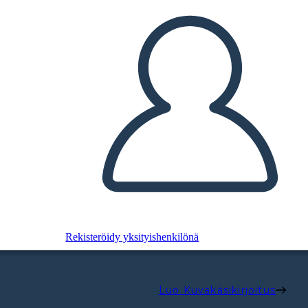
Rekisteröidy yksityishenkilönä
Luo Kuvakäsikirjoitus