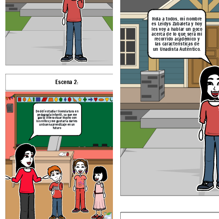
Hola a todos, mi nombre
es Leidys Zabaleta y hoy
les voy a hablar un poco
acerca
de
lo que será mi
recorrido académico y
las características de
Explicación de la escena: Samir introduce el tema 
un Unadista Auténtico.
Explicación de la escena: Samir saluda a las personas que verán el video
un documento
Escena 2:
Escena 3:
Escena 4:
Escena 5:
Según mi plan de es
debo cursar 156 cré
académicos
para contribuir el
desarrollo de mi región o
entorno, aplicaria los
Decidí estudiar licenciatura en
conocimientos adquiridos
pedagogía infantil, ya que me
en la UNAD para abordar
las características que me definen
gusta interactuar mucho con
desafio locales.
como Estudiante Unadista Auténtico
los niños y me gustaría darles
trabajaria en proyecto
de acuerdo con, los valores, la misión
un buen aprendizaje en un
que fomenten el progreso
futuro
y el himno de la UNAD es que asumo
social, economico y
la responsabilidad de aprender de
cultural, promoviendo la
manera de manera independiente, me
inclucion y la
comprometo a contribuir al bienestar
sostenibilidad.
social y aplicar mis conocimientos
colaboraria con la
para hacer un impacto positivo en mi
comunidad, identificando
necesidades y
comunidad. el himno de la UNAD
proponiendo soluciones
destaca la relevancia de educación a
basada en la formación
distancia y mi dedicación a una
intregral que recibió
formación integral
Explicación de la escena: Samir saluda a 
Estas características reflejan el
compromiso y los valores que la
UNAD promueve en sus estudiantes,