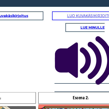
uvakäsikirjoitus
LUO KUVAKÄSIKIRJOIT
LUE MINULLE
Escena 3:
Según mi plan de estudio
debo cursar 156 créditos
académicos
:
Escena 2: