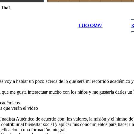
tudio
ditos
 That
En mi prueba de liderazgo, obtuve
[emprendedor e innovador (13) creativo
y artistico (15) social comunitario ( 12)
investigador (15) ].considero que este
liderazgo puede aportar a mi formacion
enel programa acdemico que elegi de
las siguientes maneras
LUO OMA!
K
Desarrollar habilidades de
liderazgo signfica ser capaz de
motivar y guiar a otros.
fomentando la toma de decisiones
efectivas y la resolucion de
conflictos. tambien implica
promover la comunicacion y la
colaboracion en equipos de
trabajo, impulsando la innovacion
cción hablando de los
s voy a hablar un poco acerca de lo que será mi recorrido académico y l
y generando un cambio positivo
chivos de gestión
Explicación de la escena: Samir habla sobre los archivos centrales
en mi entorno academico y
profesional
ya que me gusta interactuar mucho con los niños y me gustaría darles un
 académicos
as que verán el video
 Unadista Auténtico de acuerdo con, los valores, la misión y el himno 
ontribuir al bienestar social y aplicar mis conocimientos para hacer
dedicación a una formación integral