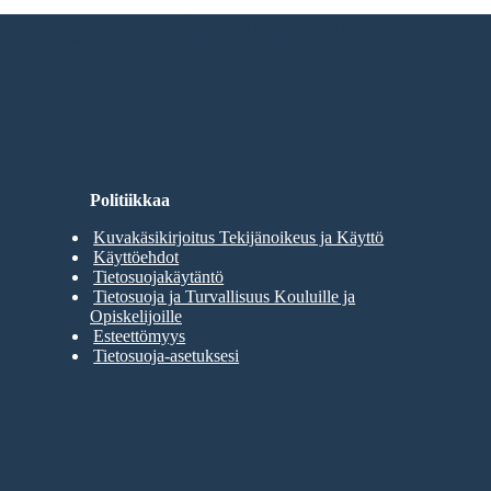
umista Kokeilemiseen!
Politiikkaa
Kuvakäsikirjoitus Tekijänoikeus ja Käyttö
Käyttöehdot
Tietosuojakäytäntö
Tietosuoja ja Turvallisuus Kouluille ja
Opiskelijoille
Esteettömyys
Tietosuoja-asetuksesi