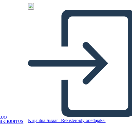
LUO
Kirjautua Sisään
Rekisteröidy opettajaksi
IKIRJOITUS