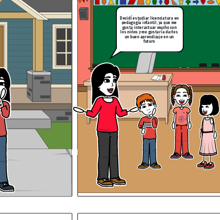
Decidí estudiar licenciatura en
pedagogía infantil, ya que me
gusta interactuar mucho con
los niños y me gustaría darles
un buen aprendizaje en un
futuro
hablando sobre qué es
Explicación de la escena: Samir continúa su introducción hablando de los
documentos de archivo
Escena 6:
tudio
ditos
En mi prueba de liderazgo, obtuve
[emprendedor e innovador (13) creativo
y artistico (15) social comunitario ( 12)
investigador (15) ].considero que este
liderazgo puede aportar a mi formacion
enel programa acdemico que elegi de
las siguientes maneras
Explicación de la escena: Samir introduce el tema hablando 
las personas que verán el video
un documento
Desarrollar habilidades de
liderazgo signfica ser capaz de
motivar y guiar a otros.
fomentando la toma de decisiones
efectivas y la resolucion de
conflictos. tambien implica
promover la comunicacion y la
colaboracion en equipos de