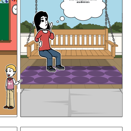
académicos
sobre qué es
Explicación de la escena: Samir continúa su introducción hablando de los
documentos de archivo