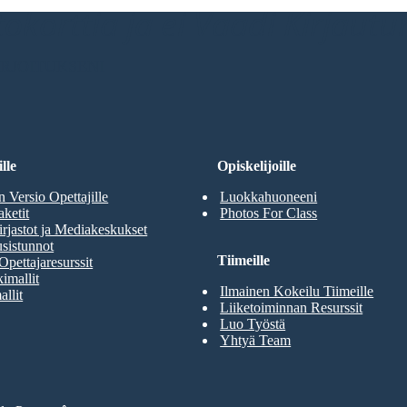
ttokorttia ja ei Vaadi Kirjaut
RJOITUKSENI
lle
Opiskelijoille
n Versio Opettajille
Luokkahuoneeni
aketit
Photos For Class
rjastot ja Mediakeskukset
sistunnot
Tiimeille
Opettajaresurssit
imallit
Ilmainen Kokeilu Tiimeille
allit
Liiketoiminnan Resurssit
Luo Työstä
Yhtyä Team