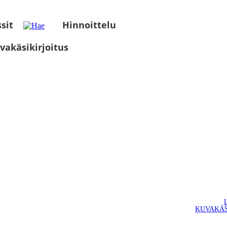
sit
Hinnoittelu
vakäsikirjoitus
KUVAKÄS