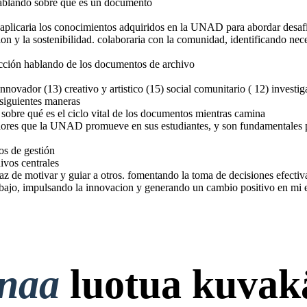
hablando sobre qué es un documento
, aplicaria los conocimientos adquiridos en la UNAD para abordar desafi
ion y la sostenibilidad. colaboraria con la comunidad, identificando n
ucción hablando de los documentos de archivo
ades de
apaz de
ovador (13) creativo y artistico (15) social comunitario ( 12) investig
tros.
decisiones
cion de
siguientes maneras
implica
ion y la
sobre qué es el ciclo vital de los documentos mientras camina
ipos de
innovacion
 positivo
valores que la UNAD promueve en sus estudiantes, y son fundamentales p
archivos centrales
emico y
os de gestión
ivos centrales
paz de motivar y guiar a otros. fomentando la toma de decisiones efecti
abajo, impulsando la innovacion y generando un cambio positivo en mi 
onaa
luotua kuvakä