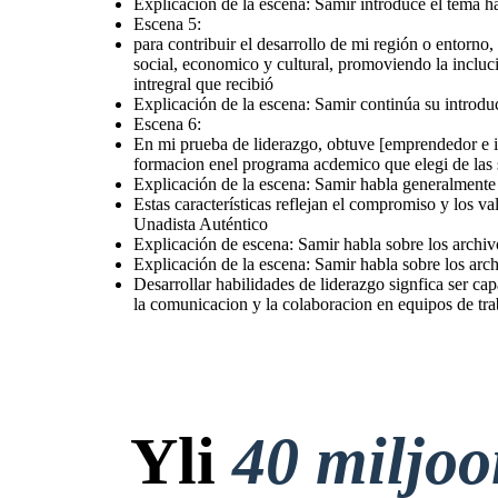
Explicación de la escena: Samir introduce el tema 
sostenibilidad.
colaboraria con la
comunidad, identificando
Escena 5:
necesidades y
proponiendo soluciones
para contribuir el desarrollo de mi región o entorno
basada en la formación
intregral que recibió
social, economico y cultural, promoviendo la incluc
intregral que recibió
Explicación de la escena: Samir continúa su introd
Escena 6:
Desarrollar habilid
liderazgo signfica ser c
En mi prueba de liderazgo, obtuve [emprendedor e inn
motivar y guiar a o
fomentando la toma de 
efectivas y la resolu
formacion enel programa acdemico que elegi de las 
conflictos. tambien 
promover la comunicac
Explicación de la escena: Samir habla generalmente 
colaboracion en equ
trabajo, impulsando la 
Explicación de la escena: Samir continúa su introducción hablando de los
y generando un cambio
Estas características reflejan el compromiso y los 
documentos de archivo
Explicación de escena: Samir habla sobre los archivos de gestión
Explicación de la escena: Samir habla sobre los 
en mi entorno acad
profesional
Unadista Auténtico
Explicación de escena: Samir habla sobre los archiv
Explicación de la escena: Samir habla sobre los arch
Escena 6:
Desarrollar habilidades de liderazgo signfica ser ca
la comunicacion y la colaboracion en equipos de tr
En mi prueba de liderazgo, obtuve
[emprendedor e innovador (13) creativo
y artistico (15) social comunitario ( 12)
investigador (15) ].considero que este
liderazgo puede aportar a mi formacion
enel programa acdemico que elegi de
las siguientes maneras
Yli
40 miljo