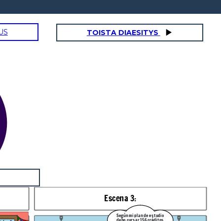
US
TOISTA DIAESITYS
Escena 3:
Según mi plan de estudio
debo cursar 156 créditos