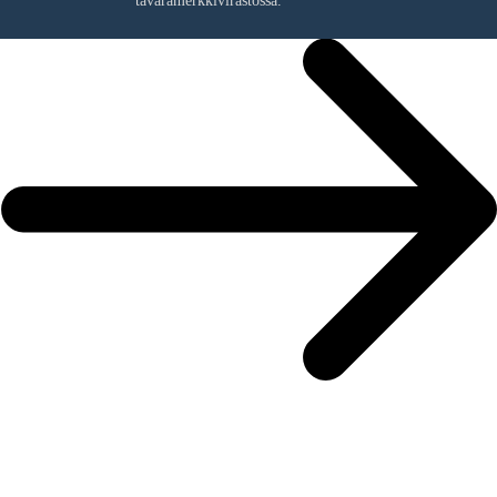
tavaramerkkivirastossa.