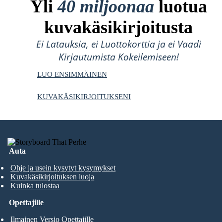
Yli
40 miljoonaa
luotua
kuvakäsikirjoitusta
Ei Latauksia, ei Luottokorttia ja ei Vaadi
Kirjautumista Kokeilemiseen!
LUO ENSIMMÄINEN
KUVAKÄSIKIRJOITUKSENI
Auta
Ohje ja usein kysytyt kysymykset
Kuvakäsikirjoituksen luoja
Kuinka tulostaa
Opettajille
Ilmainen Versio Opettajille