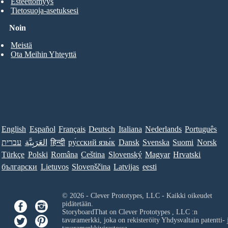
Esteettömyys
Tietosuoja-asetuksesi
Noin
Meistä
Ota Meihin Yhteyttä
English
Español
Français
Deutsch
Italiana
Nederlands
Português
עברית
العَرَبِيَّة
हिन्दी
ру́сский язы́к
Dansk
Svenska
Suomi
Norsk
Türkçe
Polski
Româna
Ceština
Slovenský
Magyar
Hrvatski
български
Lietuvos
Slovenščina
Latvijas
eesti
© 2026 - Clever Prototypes, LLC - Kaikki oikeudet
pidätetään.
StoryboardThat on
Clever Prototypes , LLC
:n
tavaramerkki, joka on rekisteröity Yhdysvaltain patentti- 