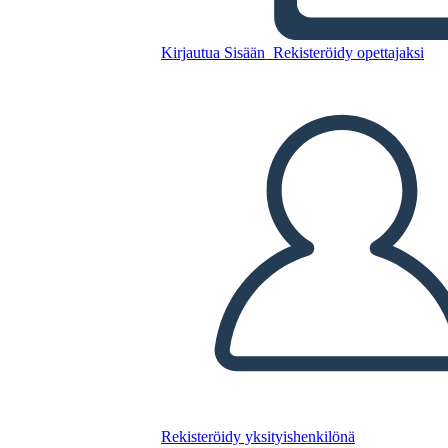
Kirjautua Sisään
Rekisteröidy opettajaksi
5 solun
hämähäkkikarttamalli
Kopioi tämä kuvakäsikirjoitus
LUO KUVAKÄSIKIRJOITUS
TOISTA DIAESITYS
LUE MINULLE
Rekisteröidy yksityishenkilönä