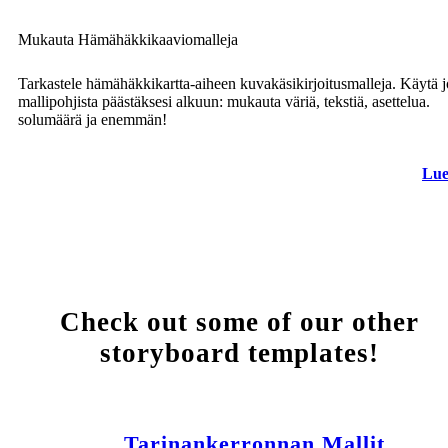
Mukauta Hämähäkkikaaviomalleja
Tarkastele hämähäkkikartta-aiheen kuvakäsikirjoitusmalleja. Käytä j
mallipohjista päästäksesi alkuun: mukauta väriä, tekstiä, asettelua.
solumäärä ja enemmän!
Lue
Check out some of our other
storyboard templates!
Tarinankerronnan Mallit