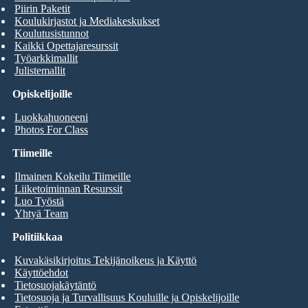
Piirin Paketit
Koulukirjastot ja Mediakeskukset
Koulutusistunnot
Kaikki Opettajaresurssit
Työarkkimallit
Julistemallit
Opiskelijoille
Luokkahuoneeni
Photos For Class
Tiimeille
Ilmainen Kokeilu Tiimeille
Liiketoiminnan Resurssit
Luo Työstä
Yhtyä Team
Politiikkaa
Kuvakäsikirjoitus Tekijänoikeus ja Käyttö
Käyttöehdot
Tietosuojakäytäntö
Tietosuoja ja Turvallisuus Kouluille ja Opiskelijoille