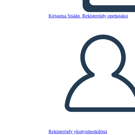
Kirjautua Sisään
Rekisteröidy opettajaksi
Allegoria Character T-Chart
Malli
Kopioi tämä kuvakäsikirjoitus
LUO KUVAKÄSIKIRJOITUS
TOISTA DIAESITYS
LUE MINULLE
Rekisteröidy yksityishenkilönä