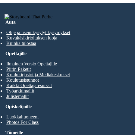
Auta
Ohje ja usein kysytyt kysymykset
Kuvakäsikirjoituksen luoja
Kuinka tulostaa
Opettajille
Ilmainen Versio Opettajille
Piirin Paketit
Koulukirjastot ja Mediakeskukset
Koulutusistunnot
Kaikki Opettajaresurssit
Työarkkimallit
Julistemallit
Opiskelijoille
Luokkahuoneeni
Photos For Class
Tiimeille