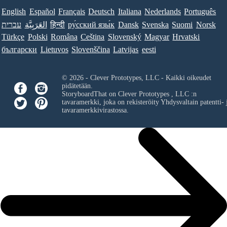
English
Español
Français
Deutsch
Italiana
Nederlands
Português
עברית
العَرَبِيَّة
हिन्दी
ру́сский язы́к
Dansk
Svenska
Suomi
Norsk
Türkçe
Polski
Româna
Ceština
Slovenský
Magyar
Hrvatski
български
Lietuvos
Slovenščina
Latvijas
eesti
© 2026 - Clever Prototypes, LLC - Kaikki oikeudet
pidätetään.
StoryboardThat on
Clever Prototypes , LLC
:n
tavaramerkki, joka on rekisteröity Yhdysvaltain patentti- 
tavaramerkkivirastossa.