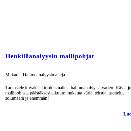
Henkilöanalyysin mallipohjat
Mukauta Hahmoanalyysimalleja
Tarkastele kuvakäsikirjoitusmalleja hahmoanalyysiä varten. Käytä jo
mallipohjista päästäksesi alkuun: mukauta väriä, tekstiä, asettelua.
solumäärä ja enemmän!
Lue