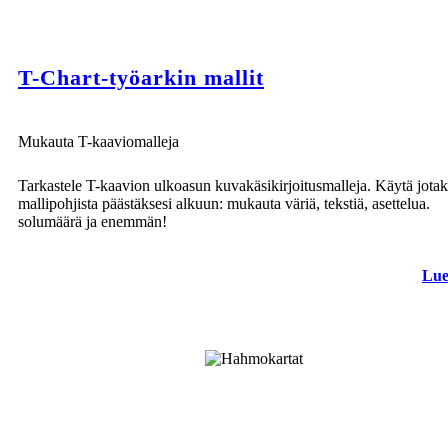
T-Chart-työarkin mallit
Mukauta T-kaaviomalleja
Tarkastele T-kaavion ulkoasun kuvakäsikirjoitusmalleja. Käytä jotak
mallipohjista päästäksesi alkuun: mukauta väriä, tekstiä, asettelua.
solumäärä ja enemmän!
Lue