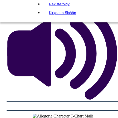
Rekisteröidy
Kirjautua Sisään