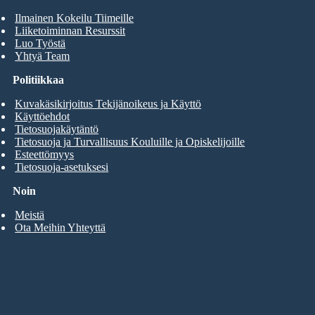
Ilmainen Kokeilu Tiimeille
Liiketoiminnan Resurssit
Luo Työstä
Yhtyä Team
Politiikkaa
Kuvakäsikirjoitus Tekijänoikeus ja Käyttö
Käyttöehdot
Tietosuojakäytäntö
Tietosuoja ja Turvallisuus Kouluille ja Opiskelijoille
Esteettömyys
Tietosuoja-asetuksesi
Noin
Meistä
Ota Meihin Yhteyttä