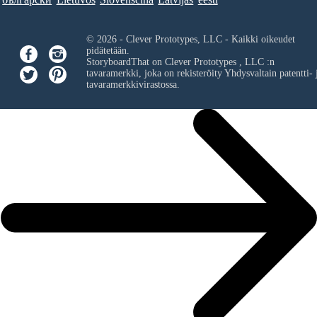
© 2026 - Clever Prototypes, LLC - Kaikki oikeudet
pidätetään.
StoryboardThat on
Clever Prototypes , LLC
:n
tavaramerkki, joka on rekisteröity Yhdysvaltain patentti- 
tavaramerkkivirastossa.