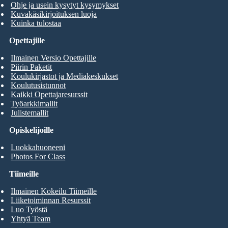
Ohje ja usein kysytyt kysymykset
Kuvakäsikirjoituksen luoja
Kuinka tulostaa
Opettajille
Ilmainen Versio Opettajille
Piirin Paketit
Koulukirjastot ja Mediakeskukset
Koulutusistunnot
Kaikki Opettajaresurssit
Työarkkimallit
Julistemallit
Opiskelijoille
Luokkahuoneeni
Photos For Class
Tiimeille
Ilmainen Kokeilu Tiimeille
Liiketoiminnan Resurssit
Luo Työstä
Yhtyä Team