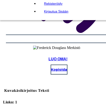
Rekisteröidy
Kirjautua Sisään
LUO OMA!
Kopioida
Kuvakäsikirjoitus Teksti
Liuku: 1