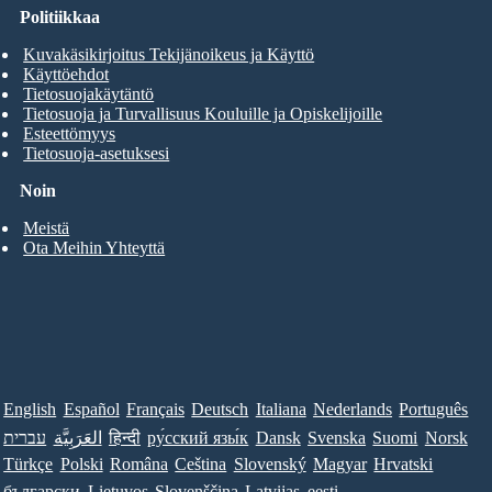
Politiikkaa
Kuvakäsikirjoitus Tekijänoikeus ja Käyttö
Käyttöehdot
Tietosuojakäytäntö
Tietosuoja ja Turvallisuus Kouluille ja Opiskelijoille
Esteettömyys
Tietosuoja-asetuksesi
Noin
Meistä
Ota Meihin Yhteyttä
English
Español
Français
Deutsch
Italiana
Nederlands
Português
עברית
العَرَبِيَّة
हिन्दी
ру́сский язы́к
Dansk
Svenska
Suomi
Norsk
Türkçe
Polski
Româna
Ceština
Slovenský
Magyar
Hrvatski
български
Lietuvos
Slovenščina
Latvijas
eesti