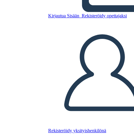
Kirjautua Sisään
Rekisteröidy opettajaksi
Kopioi tämä kuvakäsikirjoitus
LUO KUVAKÄSIKIRJOITUS
TOISTA DIAESITYS
LUE MINULLE
Rekisteröidy yksityishenkilönä