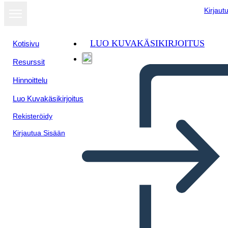
Kirjaut
LUO KUVAKÄSIKIRJOITUS
Kotisivu
Resurssit
Hinnoittelu
Luo Kuvakäsikirjoitus
Rekisteröidy
Kirjautua Sisään
Frederick Douglass Merkistö