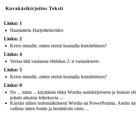
Kuvakäsikirjoitus Teksti
Liuku: 1
Haastattelu Harjoitteluvideo
Liuku: 2
Kerro minulle, miten eteisit luomalla lentolehtisen?
Liuku: 4
Vertaa tätä vastausta ehdokas 2: n vastaukseen:
Liuku: 5
Kerro minulle, miten eteisit luomalla lentolehtisen?
Liuku: 0
No ... minä ... käyttäisin ehkä Wordia uutiskirjeeseen ja lisäisin e
joitain aikaisia leikekuvia ...
Käytän siihen todennäköisesti Wordia tai PowerPointia. Asetin nä
valitsin sitten fontin ja herättävän värin ...