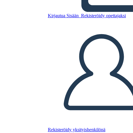
Kopioi tämä kuvakäsikirjoitus
Kirjautua Sisään
Rekisteröidy opettajaksi
LUO KUVAKÄSIKIRJOITUS
TOISTA DIAESITYS
LUE MINULLE
Rekisteröidy yksityishenkilönä