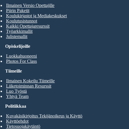
Ilmainen Versio Opettajille
Piirin Paketit
Koulukirjastot ja Mediakeskukset
Koulutusistunnot
Kaikki Opettajaresurssit
Työarkkimallit
Julistemallit
Opiskelijoille
Luokkahuoneeni
Photos For Class
Tiimeille
Ilmainen Kokeilu Tiimeille
Liiketoiminnan Resurssit
Luo Työstä
Yhtyä Team
Politiikkaa
Kuvakäsikirjoitus Tekijänoikeus ja Käyttö
Käyttöehdot
Tietosuojakäytäntö