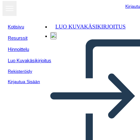
Kirjaut
LUO KUVAKÄSIKIRJOITUS
Kotisivu
Resurssit
Hinnoittelu
Luo Kuvakäsikirjoitus
Rekisteröidy
Kirjautua Sisään
Harjoitteluhaastattelu