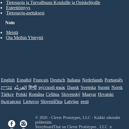
Tietosuoja ja Turvallisuus Kouluille ja Opiskelijoille
Esteettömyys
Tietosuoja-asetuksesi
Noin
Meistä
Ota Meihin Yhteyttä
English
Español
Français
Deutsch
Italiana
Nederlands
Português
עברית
العَرَبِيَّة
हिन्दी
ру́сский язы́к
Dansk
Svenska
Suomi
Norsk
Türkçe
Polski
Româna
Ceština
Slovenský
Magyar
Hrvatski
български
Lietuvos
Slovenščina
Latvijas
eesti
© 2026 - Clever Prototypes, LLC - Kaikki oikeudet
pidätetään.
StoryboardThat on
Clever Prototypes , LLC
:n