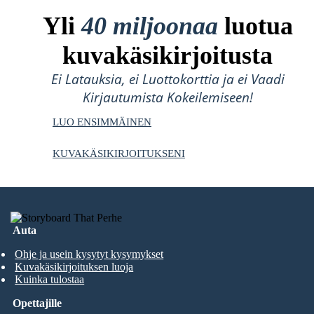
Yli
40 miljoonaa
luotua
kuvakäsikirjoitusta
Ei Latauksia, ei Luottokorttia ja ei Vaadi
Kirjautumista Kokeilemiseen!
LUO ENSIMMÄINEN
KUVAKÄSIKIRJOITUKSENI
Auta
Ohje ja usein kysytyt kysymykset
Kuvakäsikirjoituksen luoja
Kuinka tulostaa
Opettajille