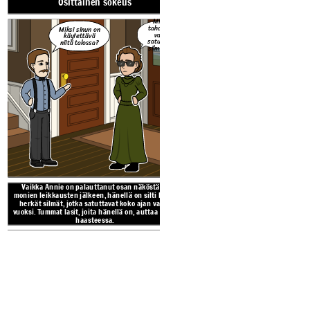
Osittainen sokeus
Mikä
tahansa
Miksi sinun on
valo
käytettävä
satuttaa
niitä talossa?
silmiäni.
Koko näytelmän lukijat oppivat,
nuorena. Painajaiset siitä, et
ahdistavat Anniea n
Vaikka Annie on palauttanut osan näköstään
monien leikkausten jälkeen, hänellä on silti hyvin
herkät silmät, jotka satuttavat koko ajan valon
vuoksi. Tummat lasit, joita hänellä on, auttaa tässä
haasteessa.
Haasteet Annie Su
reate your own at Storyboard That