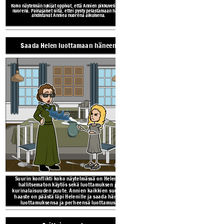
Koko näytelmän lukijat oppivat, että Annien pikkuveli kuoli
nuorena. Painajaiset siitä, ettei pysty pelastamaan häntä,
ahdistavat Anniea nuorena aikuisena.
Suurin konflikti koko n
Saada Helen luottamaan häneen
hallitsematon käytös 
kurinalaisuuden puute. 
haaste on päästä läpi He
luottamuksensa ja pe
Haasteet Annie Sullivan kohtaavat
Suurin konflikti koko näytelmässä on Helenin
Hänen omat
hallitsematon käytös sekä luottamuksen ja
kurinalaisuuden puute. Annien kaikkien suurin
haaste on päästä läpi Helenille ja saada hänen
luottamuksensa ja perheensä luottamus.
Olen pahoillani,
etten voinut
pelastaa sinua
Jimmy!