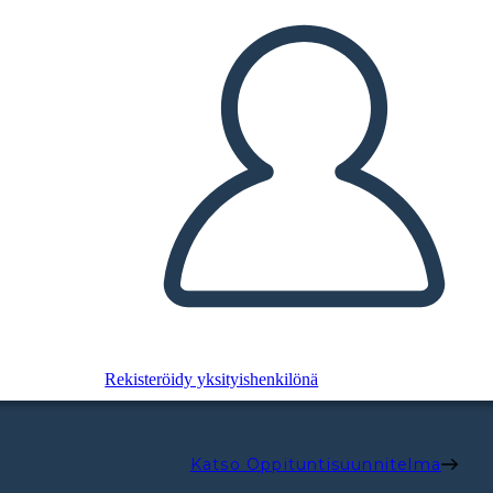
Rekisteröidy yksityishenkilönä
Katso Oppituntisuunnitelma