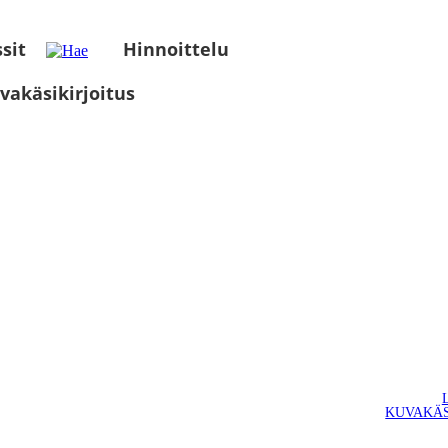
sit
Hinnoittelu
vakäsikirjoitus
KUVAKÄS