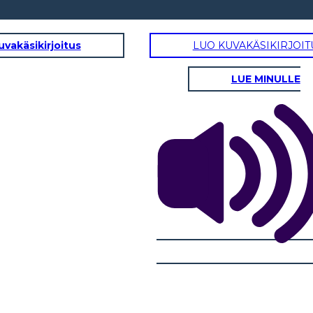
uvakäsikirjoitus
LUO KUVAKÄSIKIRJOIT
LUE MINULLE
ttamaan häneen