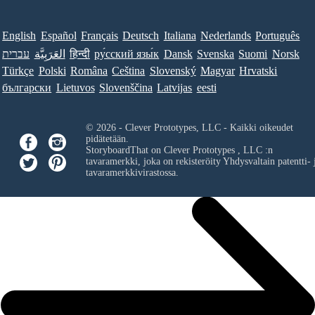
English
Español
Français
Deutsch
Italiana
Nederlands
Português
עברית
العَرَبِيَّة
हिन्दी
ру́сский язы́к
Dansk
Svenska
Suomi
Norsk
Türkçe
Polski
Româna
Ceština
Slovenský
Magyar
Hrvatski
български
Lietuvos
Slovenščina
Latvijas
eesti
© 2026 - Clever Prototypes, LLC - Kaikki oikeudet
pidätetään.
StoryboardThat on
Clever Prototypes , LLC
:n
tavaramerkki, joka on rekisteröity Yhdysvaltain patentti- 
tavaramerkkivirastossa.