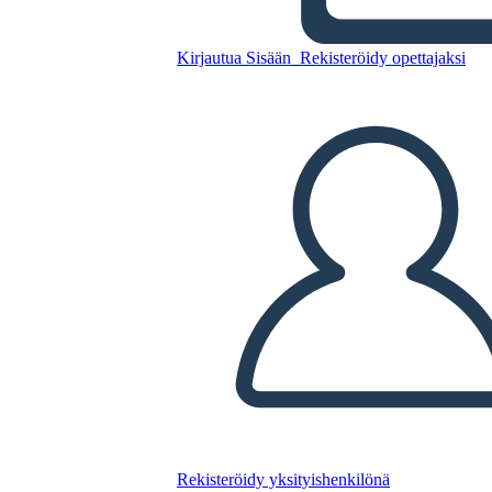
Kirjautua Sisään
Rekisteröidy opettajaksi
Kopioi tämä kuvakäsikirjoitus
LUO KUVAKÄSIKIRJOITUS
TOISTA DIAESITYS
LUE MINULLE
Rekisteröidy yksityishenkilönä