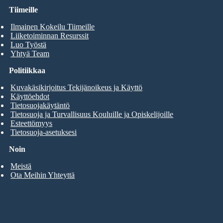
Tiimeille
Ilmainen Kokeilu Tiimeille
Liiketoiminnan Resurssit
Luo Työstä
Yhtyä Team
Politiikkaa
Kuvakäsikirjoitus Tekijänoikeus ja Käyttö
Käyttöehdot
Tietosuojakäytäntö
Tietosuoja ja Turvallisuus Kouluille ja Opiskelijoille
Esteettömyys
Tietosuoja-asetuksesi
Noin
Meistä
Ota Meihin Yhteyttä