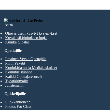
Auta
Ohje ja usein kysytyt kysymykset
Kuvakäsikirjoituksen luoja
Kuinka tulostaa
Opettajille
Ilmainen Versio Opettajille
Piirin Paketit
Koulukirjastot ja Mediakeskukset
Koulutusistunnot
Kaikki Opettajaresurssit
Työarkkimallit
Julistemallit
Opiskelijoille
Luokkahuoneeni
Photos For Class