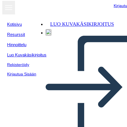
Kirjaut
LUO KUVAKÄSIKIRJOITUS
Kotisivu
Resurssit
Näytä
Hinnoittelu
diaesityksenä
Luo Kuvakäsikirjoitus
Rekisteröidy
Kirjautua Sisään
Joukkuesuunnitelma 3