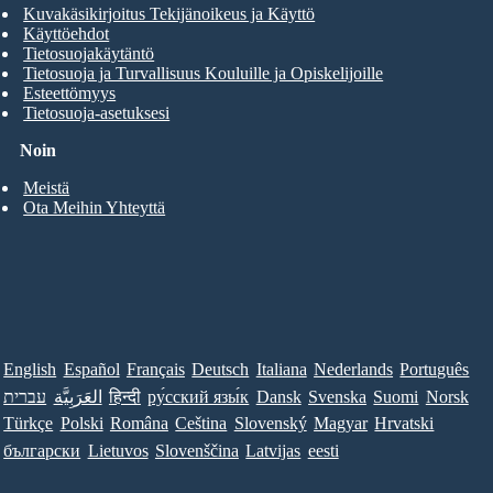
Kuvakäsikirjoitus Tekijänoikeus ja Käyttö
Käyttöehdot
Tietosuojakäytäntö
Tietosuoja ja Turvallisuus Kouluille ja Opiskelijoille
Esteettömyys
Tietosuoja-asetuksesi
Noin
Meistä
Ota Meihin Yhteyttä
English
Español
Français
Deutsch
Italiana
Nederlands
Português
עברית
العَرَبِيَّة
हिन्दी
ру́сский язы́к
Dansk
Svenska
Suomi
Norsk
Türkçe
Polski
Româna
Ceština
Slovenský
Magyar
Hrvatski
български
Lietuvos
Slovenščina
Latvijas
eesti