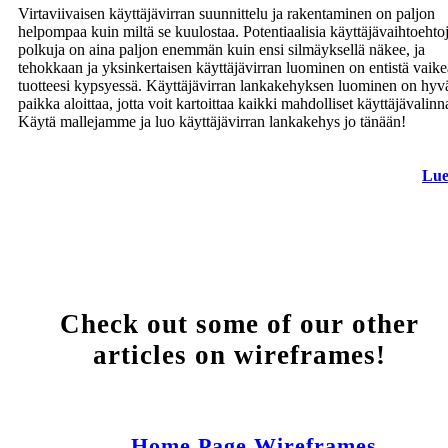
Virtaviivaisen käyttäjävirran suunnittelu ja rakentaminen on paljon
helpompaa kuin miltä se kuulostaa. Potentiaalisia käyttäjävaihtoehtoj
polkuja on aina paljon enemmän kuin ensi silmäyksellä näkee, ja
tehokkaan ja yksinkertaisen käyttäjävirran luominen on entistä vai
tuotteesi kypsyessä. Käyttäjävirran lankakehyksen luominen on hyv
paikka aloittaa, jotta voit kartoittaa kaikki mahdolliset käyttäjävalinn
Käytä mallejamme ja luo käyttäjävirran lankakehys jo tänään!
Lue
Check out some of our other
articles on wireframes!
Home Page Wireframes