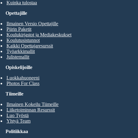
Kuinka tulostaa
Opettajille
Ilmainen Versio Opettajille
Piirin Paketit
Koulukirjastot ja Mediakeskukset
Koulutusistunnot
Kaikki Opettajaresurssit
Työarkkimallit
Julistemallit
Opiskelijoille
Luokkahuoneeni
Photos For Class
Tiimeille
Ilmainen Kokeilu Tiimeille
Liiketoiminnan Resurssit
Luo Työstä
Yhtyä Team
Politiikkaa