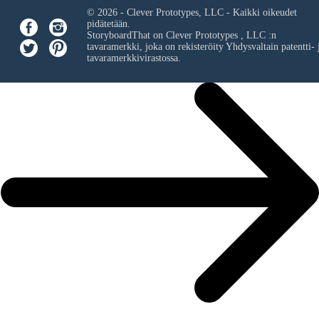
© 2026 - Clever Prototypes, LLC - Kaikki oikeudet
pidätetään.
StoryboardThat on
Clever Prototypes , LLC
:n
tavaramerkki, joka on rekisteröity Yhdysvaltain patentti- 
tavaramerkkivirastossa.