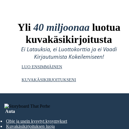
Yli
40 miljoonaa
luotua
kuvakäsikirjoitusta
Ei Latauksia, ei Luottokorttia ja ei Vaadi
Kirjautumista Kokeilemiseen!
LUO ENSIMMÄINEN
KUVAKÄSIKIRJOITUKSENI
Auta
Ohje ja usein kysytyt kysymykset
Kuvakäsikirjoituksen luoja