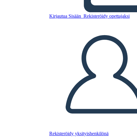
Kirjautua Sisään
Rekisteröidy opettajaksi
Käyttäjän Kulku 4
Kopioi tämä kuvakäsikirjoitus
LUO KUVAKÄSIKIRJOITUS
TOISTA DIAESITYS
LUE MINULLE
Rekisteröidy yksityishenkilönä