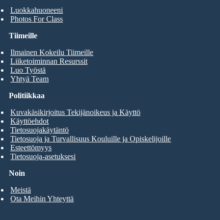
Luokkahuoneeni
Photos For Class
Tiimeille
Ilmainen Kokeilu Tiimeille
Liiketoiminnan Resurssit
Luo Työstä
Yhtyä Team
Politiikkaa
Kuvakäsikirjoitus Tekijänoikeus ja Käyttö
Käyttöehdot
Tietosuojakäytäntö
Tietosuoja ja Turvallisuus Kouluille ja Opiskelijoille
Esteettömyys
Tietosuoja-asetuksesi
Noin
Meistä
Ota Meihin Yhteyttä