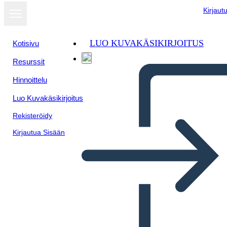
Kirjaut
LUO KUVAKÄSIKIRJOITUS
Kotisivu
Resurssit
Näytä
Hinnoittelu
diaesityksenä
Luo Kuvakäsikirjoitus
Rekisteröidy
Kirjautua Sisään
Käyttäjäpersoona 1