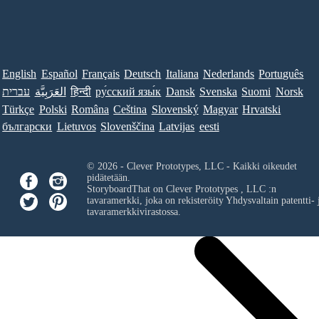
English
Español
Français
Deutsch
Italiana
Nederlands
Português
עברית
العَرَبِيَّة
हिन्दी
ру́сский язы́к
Dansk
Svenska
Suomi
Norsk
Türkçe
Polski
Româna
Ceština
Slovenský
Magyar
Hrvatski
български
Lietuvos
Slovenščina
Latvijas
eesti
© 2026 - Clever Prototypes, LLC - Kaikki oikeudet
pidätetään.
StoryboardThat on
Clever Prototypes , LLC
:n
tavaramerkki, joka on rekisteröity Yhdysvaltain patentti- 
tavaramerkkivirastossa.