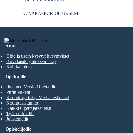
KUVAKÄSIKIRJOITUKSENI
Auta
Ohje ja usein kysytyt kysymykset
Kuvakäsikirjoituksen luoja
Kuinka tulostaa
Opettajille
Ilmainen Versio Opettajille
Piirin Paketit
Koulukirjastot ja Mediakeskukset
Koulutusistunnot
Kaikki Opettajaresurssit
Työarkkimallit
Julistemallit
Opiskelijoille