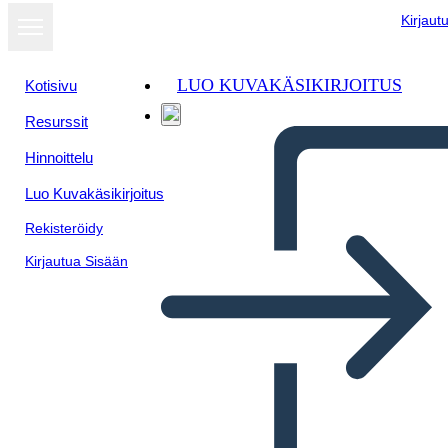
Kirjaut
LUO KUVAKÄSIKIRJOITUS
Kotisivu
Resurssit
Hinnoittelu
Luo Kuvakäsikirjoitus
Rekisteröidy
Kirjautua Sisään
Kesäyön Unelma - Viisi Laki