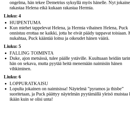
ongelma, hän tekee Demetrius syksyllä myös hänelle. Nyt jokain
rakastaa Helena eikä kukaan rakastaa Hermia.
Liuku: 4
HUIPENTUMA
Kun miehet tappelevat Helena, ja Hermia vihainen Helena, Puck
onnistuu erottaa ne kaikki, jotta he eivät päädy tappavat toisiaan.
nukahtaa, Puck kääntää loitsu ja oikeudet hänen väärä.
Liuku: 5
FALLING TOIMINTA
Duke, ajon metsässä, tulee päälle ystäville. Kuultuaan heidän tari
hän on sekava, mutta pyytää heitä menemään naimisiin hänen
vihkiminen.
Liuku: 6
LOPPURATKAISU
Lopulta jokainen on naimisissa! Näytelmä ”pyramos ja thisbe”
suoritetaan, ja Puck päättyy näytelmän pyytämällä yleisö muistaa
ikään kuin se olisi unta!