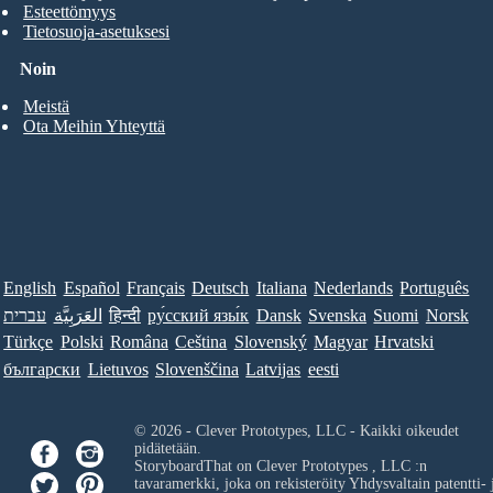
Esteettömyys
Tietosuoja-asetuksesi
Noin
Meistä
Ota Meihin Yhteyttä
English
Español
Français
Deutsch
Italiana
Nederlands
Português
עברית
العَرَبِيَّة
हिन्दी
ру́сский язы́к
Dansk
Svenska
Suomi
Norsk
Türkçe
Polski
Româna
Ceština
Slovenský
Magyar
Hrvatski
български
Lietuvos
Slovenščina
Latvijas
eesti
© 2026 - Clever Prototypes, LLC - Kaikki oikeudet
pidätetään.
StoryboardThat on
Clever Prototypes , LLC
:n
tavaramerkki, joka on rekisteröity Yhdysvaltain patentti- 