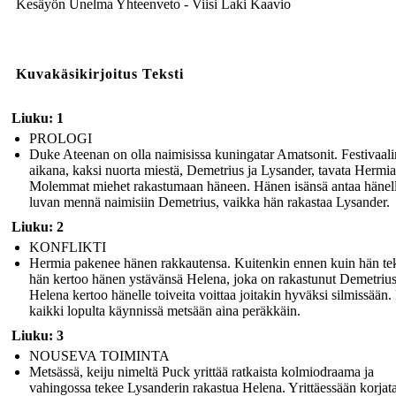
Kesäyön Unelma Yhteenveto - Viisi Laki Kaavio
Kuvakäsikirjoitus Teksti
Liuku: 1
PROLOGI
Duke Ateenan on olla naimisissa kuningatar Amatsonit. Festivaali
aikana, kaksi nuorta miestä, Demetrius ja Lysander, tavata Hermia
Molemmat miehet rakastumaan häneen. Hänen isänsä antaa hänel
luvan mennä naimisiin Demetrius, vaikka hän rakastaa Lysander.
Liuku: 2
KONFLIKTI
Hermia pakenee hänen rakkautensa. Kuitenkin ennen kuin hän te
hän kertoo hänen ystävänsä Helena, joka on rakastunut Demetrius
Helena kertoo hänelle toiveita voittaa joitakin hyväksi silmissään.
kaikki lopulta käynnissä metsään aina peräkkäin.
Liuku: 3
NOUSEVA TOIMINTA
Metsässä, keiju nimeltä Puck yrittää ratkaista kolmiodraama ja
vahingossa tekee Lysanderin rakastua Helena. Yrittäessään korjat