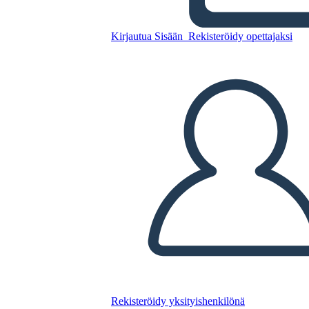
Kaavio
Kirjautua Sisään
Rekisteröidy opettajaksi
Kopioi tämä kuvakäsikirjoitus
LUO KUVAKÄSIKIRJOITUS
TOISTA DIAESITYS
LUE MINULLE
Rekisteröidy yksityishenkilönä