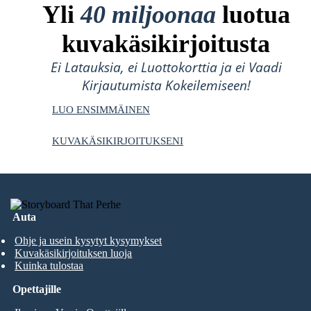
Yli
40 miljoonaa
luotua
kuvakäsikirjoitusta
Ei Latauksia, ei Luottokorttia ja ei Vaadi
Kirjautumista Kokeilemiseen!
LUO ENSIMMÄINEN
KUVAKÄSIKIRJOITUKSENI
Auta
Ohje ja usein kysytyt kysymykset
Kuvakäsikirjoituksen luoja
Kuinka tulostaa
Opettajille