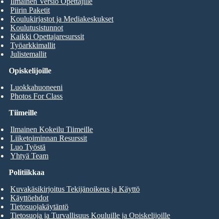
Ilmainen Versio Opettajille
Piirin Paketit
Koulukirjastot ja Mediakeskukset
Koulutusistunnot
Kaikki Opettajaresurssit
Työarkkimallit
Julistemallit
Opiskelijoille
Luokkahuoneeni
Photos For Class
Tiimeille
Ilmainen Kokeilu Tiimeille
Liiketoiminnan Resurssit
Luo Työstä
Yhtyä Team
Politiikkaa
Kuvakäsikirjoitus Tekijänoikeus ja Käyttö
Käyttöehdot
Tietosuojakäytäntö
Tietosuoja ja Turvallisuus Kouluille ja Opiskelijoille