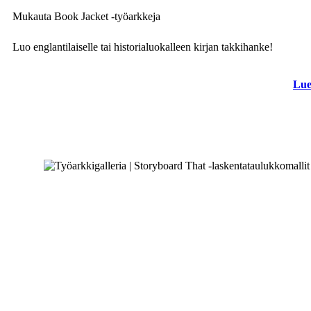
Mukauta Book Jacket -työarkkeja
Luo englantilaiselle tai historialuokalleen kirjan takkihanke!
Lue