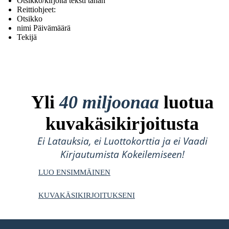
Otsikko/kirjoita teksti tähän
Reittiohjeet:
Otsikko
nimi Päivämäärä
Tekijä
Yli
40 miljoonaa
luotua
kuvakäsikirjoitusta
Ei Latauksia, ei Luottokorttia ja ei Vaadi
Kirjautumista Kokeilemiseen!
LUO ENSIMMÄINEN
KUVAKÄSIKIRJOITUKSENI