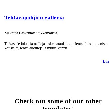
Tehtäväpohjien galleria
Mukauta Laskentataulukkomalleja
Tarkastele lukuisia malleja laskentataulukoita, lentolehtisiä, monistei
koristeita, tehtäväkortteja ja muuta varten!
Lue
Check out some of our other
templates!