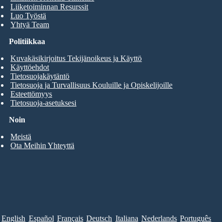
Liiketoiminnan Resurssit
Luo Työstä
Yhtyä Team
Politiikkaa
Kuvakäsikirjoitus Tekijänoikeus ja Käyttö
Käyttöehdot
Tietosuojakäytäntö
Tietosuoja ja Turvallisuus Kouluille ja Opiskelijoille
Esteettömyys
Tietosuoja-asetuksesi
Noin
Meistä
Ota Meihin Yhteyttä
English
Español
Français
Deutsch
Italiana
Nederlands
Português