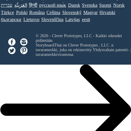
עברית
العَرَبِيَّة
हिन्दी
ру́сский язы́к
Dansk
Svenska
Suomi
Norsk
Türkçe
Polski
Româna
Ceština
Slovenský
Magyar
Hrvatski
български
Lietuvos
Slovenščina
Latvijas
eesti
© 2026 - Clever Prototypes, LLC - Kaikki oikeudet
pidätetään.
StoryboardThat on
Clever Prototypes , LLC
:n
tavaramerkki, joka on rekisteröity Yhdysvaltain patentti- 
tavaramerkkivirastossa.