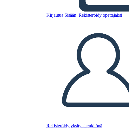
Kirjautua Sisään
Rekisteröidy opettajaksi
Kirjatakki 2
Kopioi tämä kuvakäsikirjoitus
LUO KUVAKÄSIKIRJOITUS
TOISTA DIAESITYS
LUE MINULLE
Rekisteröidy yksityishenkilönä