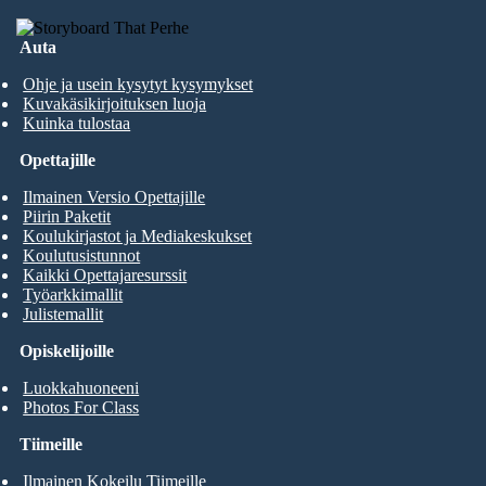
Auta
Ohje ja usein kysytyt kysymykset
Kuvakäsikirjoituksen luoja
Kuinka tulostaa
Opettajille
Ilmainen Versio Opettajille
Piirin Paketit
Koulukirjastot ja Mediakeskukset
Koulutusistunnot
Kaikki Opettajaresurssit
Työarkkimallit
Julistemallit
Opiskelijoille
Luokkahuoneeni
Photos For Class
Tiimeille
Ilmainen Kokeilu Tiimeille