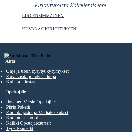
Kirjautumista Kokeilemiseen!
LUO ENSIMMÄINEN
KUVAKÄSIKIRJOITUKSENI
Auta
Ohje ja usein kysytyt kysymykset
Kuvakäsikirjoituksen luoja
Kuinka tulostaa
Opettajille
Ilmainen Versio Opettajille
Piirin Paketit
Koulukirjastot ja Mediakeskukset
Koulutusistunnot
Kaikki Opettajaresurssit
Työarkkimallit