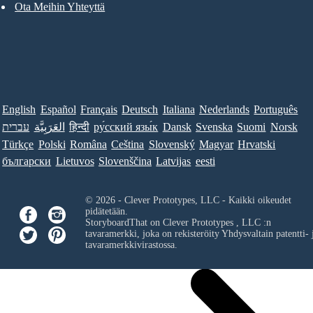
Ota Meihin Yhteyttä
English
Español
Français
Deutsch
Italiana
Nederlands
Português
עברית
العَرَبِيَّة
हिन्दी
ру́сский язы́к
Dansk
Svenska
Suomi
Norsk
Türkçe
Polski
Româna
Ceština
Slovenský
Magyar
Hrvatski
български
Lietuvos
Slovenščina
Latvijas
eesti
© 2026 - Clever Prototypes, LLC - Kaikki oikeudet
pidätetään.
StoryboardThat on
Clever Prototypes , LLC
:n
tavaramerkki, joka on rekisteröity Yhdysvaltain patentti- 
tavaramerkkivirastossa.