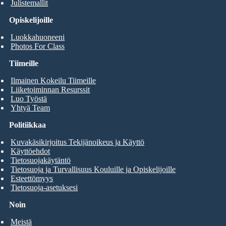
Julistemallit
Opiskelijoille
Luokkahuoneeni
Photos For Class
Tiimeille
Ilmainen Kokeilu Tiimeille
Liiketoiminnan Resurssit
Luo Työstä
Yhtyä Team
Politiikkaa
Kuvakäsikirjoitus Tekijänoikeus ja Käyttö
Käyttöehdot
Tietosuojakäytäntö
Tietosuoja ja Turvallisuus Kouluille ja Opiskelijoille
Esteettömyys
Tietosuoja-asetuksesi
Noin
Meistä