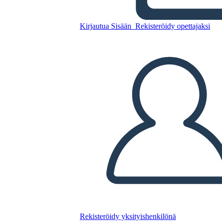
Ääriviivat
Kirjautua Sisään
Rekisteröidy opettajaksi
Kopioi tämä kuvakäsikirjoitus
LUO KUVAKÄSIKIRJOITUS
TOISTA DIAESITYS
LUE MINULLE
Rekisteröidy yksityishenkilönä