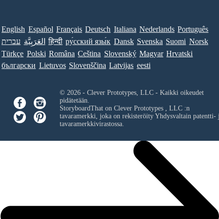
English
Español
Français
Deutsch
Italiana
Nederlands
Português
עברית
العَرَبِيَّة
हिन्दी
ру́сский язы́к
Dansk
Svenska
Suomi
Norsk
Türkçe
Polski
Româna
Ceština
Slovenský
Magyar
Hrvatski
български
Lietuvos
Slovenščina
Latvijas
eesti
© 2026 - Clever Prototypes, LLC - Kaikki oikeudet
pidätetään.
StoryboardThat on
Clever Prototypes , LLC
:n
tavaramerkki, joka on rekisteröity Yhdysvaltain patentti- 
tavaramerkkivirastossa.