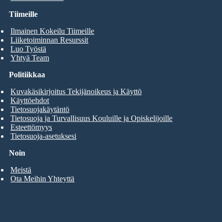
Tiimeille
Ilmainen Kokeilu Tiimeille
Liiketoiminnan Resurssit
Luo Työstä
Yhtyä Team
Politiikkaa
Kuvakäsikirjoitus Tekijänoikeus ja Käyttö
Käyttöehdot
Tietosuojakäytäntö
Tietosuoja ja Turvallisuus Kouluille ja Opiskelijoille
Esteettömyys
Tietosuoja-asetuksesi
Noin
Meistä
Ota Meihin Yhteyttä