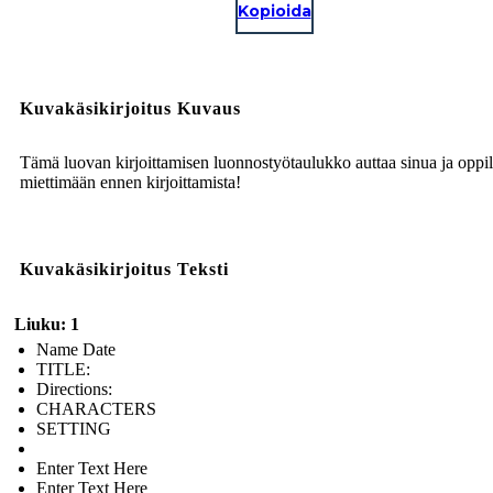
Kopioida
Kuvakäsikirjoitus Kuvaus
Tämä luovan kirjoittamisen luonnostyötaulukko auttaa sinua ja oppil
miettimään ennen kirjoittamista!
Kuvakäsikirjoitus Teksti
Liuku: 1
Name Date
TITLE :
Directions:
CHARACTERS
SETTING
Enter Text Here
Enter Text Here