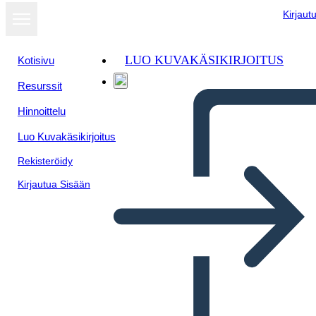
Kirjaut
LUO KUVAKÄSIKIRJOITUS
Kotisivu
Resurssit
Näytä
Hinnoittelu
diaesityksenä
Luo Kuvakäsikirjoitus
Rekisteröidy
Kirjautua Sisään
Luovan Kirjoittamisen