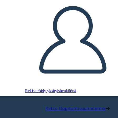
Rekisteröidy yksityishenkilönä
Katso Oppituntisuunnitelma