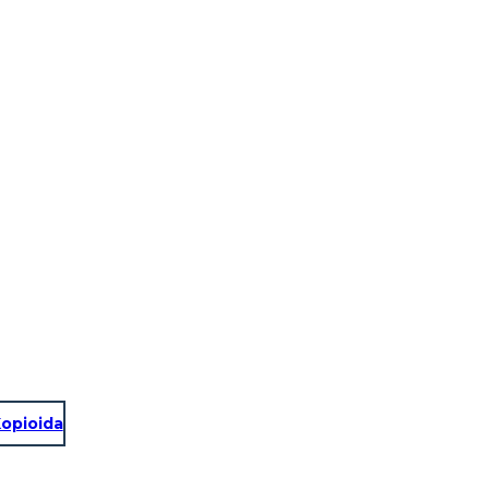
KALIFORNIASTA TULEE VALTIO
opioida