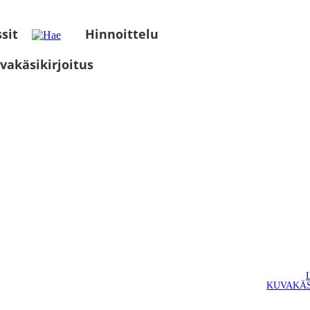
sit
Hinnoittelu
vakäsikirjoitus
KUVAKÄS