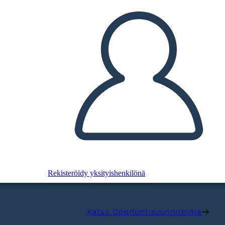
Rekisteröidy yksityishenkilönä
Katso Oppituntisuunnitelma