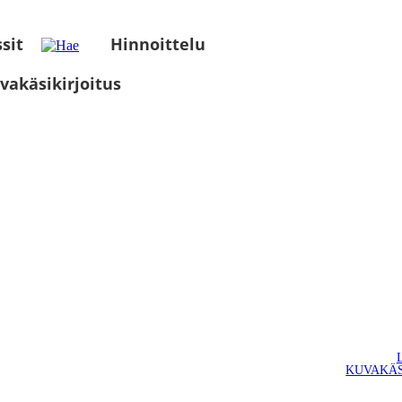
sit
Hinnoittelu
vakäsikirjoitus
KUVAKÄS