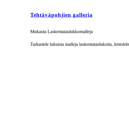
Tehtäväpohjien galleria
Mukauta Laskentataulukkomalleja
Tarkastele lukuisia malleja laskentataulukoita, lentoleht