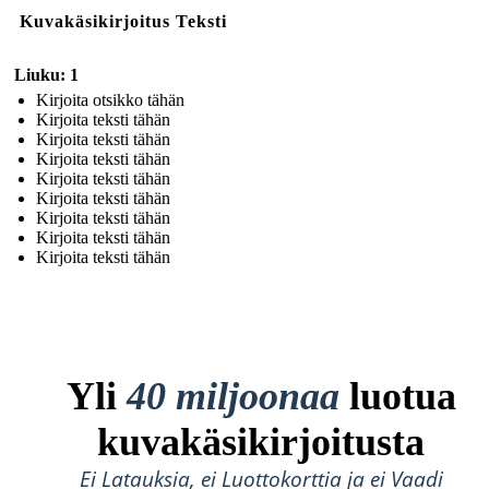
Kuvakäsikirjoitus Teksti
Liuku: 1
Kirjoita otsikko tähän
Kirjoita teksti tähän
Kirjoita teksti tähän
Kirjoita teksti tähän
Kirjoita teksti tähän
Kirjoita teksti tähän
Kirjoita teksti tähän
Kirjoita teksti tähän
Kirjoita teksti tähän
Yli
40 miljoonaa
luotua
kuvakäsikirjoitusta
Ei Latauksia, ei Luottokorttia ja ei Vaadi