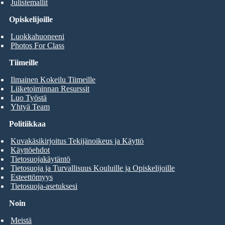
Julistemallit
Opiskelijoille
Luokkahuoneeni
Photos For Class
Tiimeille
Ilmainen Kokeilu Tiimeille
Liiketoiminnan Resurssit
Luo Työstä
Yhtyä Team
Politiikkaa
Kuvakäsikirjoitus Tekijänoikeus ja Käyttö
Käyttöehdot
Tietosuojakäytäntö
Tietosuoja ja Turvallisuus Kouluille ja Opiskelijoille
Esteettömyys
Tietosuoja-asetuksesi
Noin
Meistä