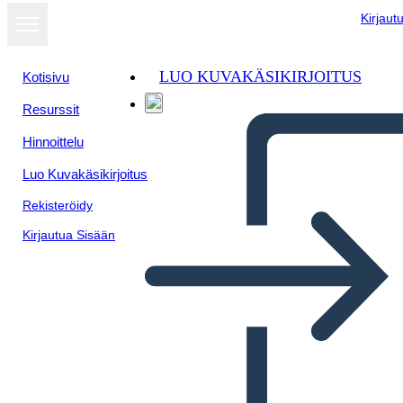
Kirjaut
LUO KUVAKÄSIKIRJOITUS
Kotisivu
Resurssit
Hinnoittelu
Luo Kuvakäsikirjoitus
Rekisteröidy
Kirjautua Sisään
Puiden Ankkurikaavio