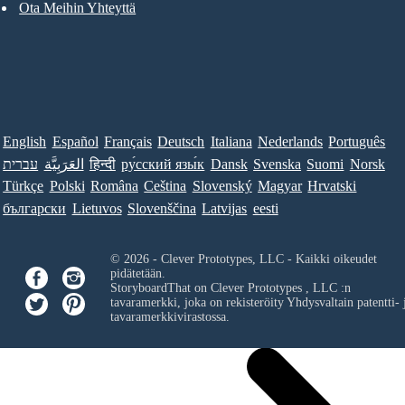
Ota Meihin Yhteyttä
English
Español
Français
Deutsch
Italiana
Nederlands
Português
עברית
العَرَبِيَّة
हिन्दी
ру́сский язы́к
Dansk
Svenska
Suomi
Norsk
Türkçe
Polski
Româna
Ceština
Slovenský
Magyar
Hrvatski
български
Lietuvos
Slovenščina
Latvijas
eesti
© 2026 - Clever Prototypes, LLC - Kaikki oikeudet
pidätetään.
StoryboardThat on
Clever Prototypes , LLC
:n
tavaramerkki, joka on rekisteröity Yhdysvaltain patentti- 
tavaramerkkivirastossa.