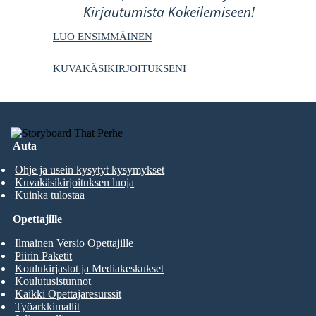
Kirjautumista Kokeilemiseen!
LUO ENSIMMÄINEN
KUVAKÄSIKIRJOITUKSENI
Auta
Ohje ja usein kysytyt kysymykset
Kuvakäsikirjoituksen luoja
Kuinka tulostaa
Opettajille
Ilmainen Versio Opettajille
Piirin Paketit
Koulukirjastot ja Mediakeskukset
Koulutusistunnot
Kaikki Opettajaresurssit
Työarkkimallit