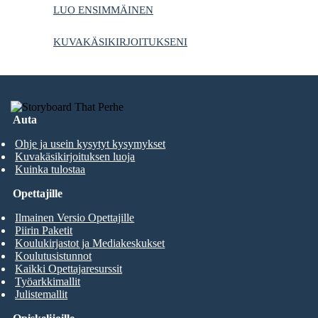
LUO ENSIMMÄINEN
KUVAKÄSIKIRJOITUKSENI
Auta
Ohje ja usein kysytyt kysymykset
Kuvakäsikirjoituksen luoja
Kuinka tulostaa
Opettajille
Ilmainen Versio Opettajille
Piirin Paketit
Koulukirjastot ja Mediakeskukset
Koulutusistunnot
Kaikki Opettajaresurssit
Työarkkimallit
Julistemallit