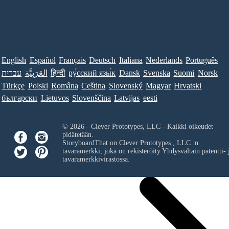
English
Español
Français
Deutsch
Italiana
Nederlands
Português
עברית
العَرَبِيَّة
हिन्दी
ру́сский язы́к
Dansk
Svenska
Suomi
Norsk
Türkçe
Polski
Româna
Ceština
Slovenský
Magyar
Hrvatski
български
Lietuvos
Slovenščina
Latvijas
eesti
© 2026 - Clever Prototypes, LLC - Kaikki oikeudet
pidätetään.
StoryboardThat on
Clever Prototypes , LLC
:n
tavaramerkki, joka on rekisteröity Yhdysvaltain patentti- 
tavaramerkkivirastossa.