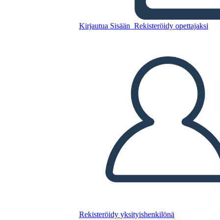
Kopioi tämä kuvakäsikirjoitus
Kirjautua Sisään
Rekisteröidy opettajaksi
LUO KUVAKÄSIKIRJOITUS
TOISTA DIAESITYS
LUE MINULLE
Rekisteröidy yksityishenkilönä