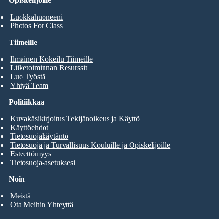
Opiskelijoille
Luokkahuoneeni
Photos For Class
Tiimeille
Ilmainen Kokeilu Tiimeille
Liiketoiminnan Resurssit
Luo Työstä
Yhtyä Team
Politiikkaa
Kuvakäsikirjoitus Tekijänoikeus ja Käyttö
Käyttöehdot
Tietosuojakäytäntö
Tietosuoja ja Turvallisuus Kouluille ja Opiskelijoille
Esteettömyys
Tietosuoja-asetuksesi
Noin
Meistä
Ota Meihin Yhteyttä