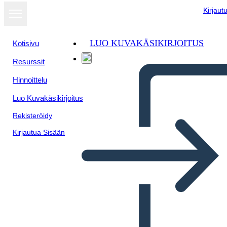
Kirjaut
LUO KUVAKÄSIKIRJOITUS
Kotisivu
Resurssit
Hinnoittelu
Luo Kuvakäsikirjoitus
Rekisteröidy
Kirjautua Sisään
Puuttuu Juliste