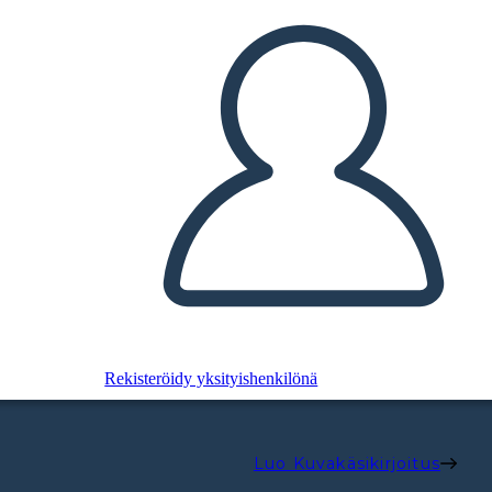
Rekisteröidy yksityishenkilönä
Luo Kuvakäsikirjoitus