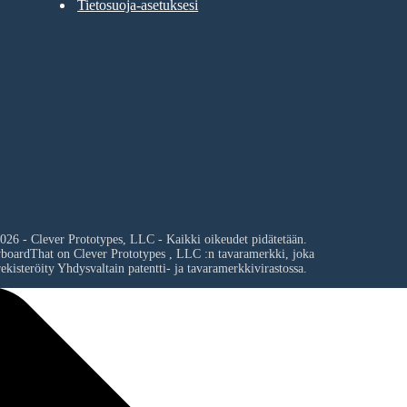
Tietosuoja-asetuksesi
026 - Clever Prototypes, LLC - Kaikki oikeudet pidätetään.
yboardThat on
Clever Prototypes , LLC
:n tavaramerkki, joka
ekisteröity Yhdysvaltain patentti- ja tavaramerkkivirastossa.