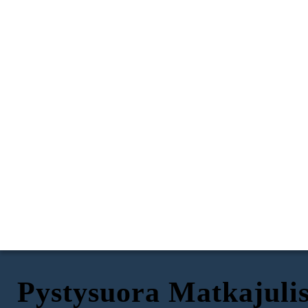
Pystysuora Matkajulis