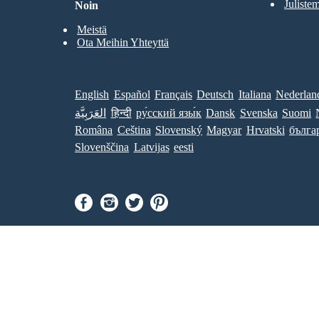
Julistem
Noin
Meistä
Ota Meihin Yhteyttä
English
Español
Français
Deutsch
Italiana
Nederlan
العَرَبِيَّة
हिन्दी
ру́сский язы́к
Dansk
Svenska
Suomi
Româna
Ceština
Slovenský
Magyar
Hrvatski
бълга
Slovenščina
Latvijas
eesti