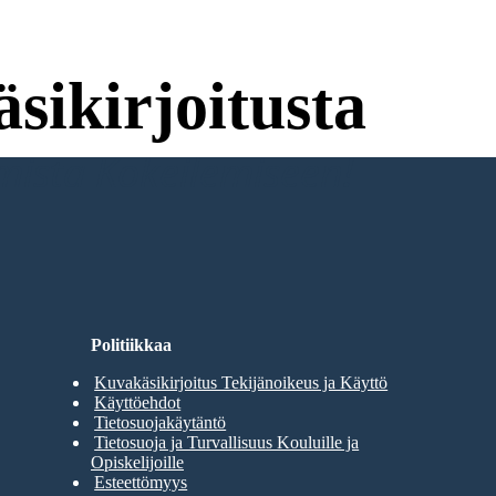
sikirjoitusta
umista Kokeilemiseen!
Politiikkaa
Kuvakäsikirjoitus Tekijänoikeus ja Käyttö
Käyttöehdot
Tietosuojakäytäntö
Tietosuoja ja Turvallisuus Kouluille ja
Opiskelijoille
Esteettömyys