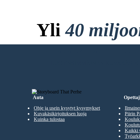
Yli
40 miljo
Ei Latauksia, ei Luo
LUO ENSIMMÄINEN KUVAKÄSIKI
Auta
Opettaji
Ohje ja usein kysytyt kysymykset
Ilmaine
Kuvakäsikirjoituksen luoja
Piirin P
Kuinka tulostaa
Kouluki
Koulutu
Kaikki 
Työarkk