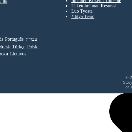
Ilmainen Kokeilu Tiimeille
allit
Liiketoiminnan Resurssit
Luo Työstä
Yhtyä Team
ds
Português
עברית
Norsk
Türkçe
Polski
рски
Lietuvos
© 2
Stor
on r