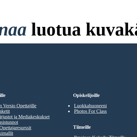
onaa
luotua kuvakä
ttokorttia ja ei Vaadi Kirjaut
RJOITUKSENI
lle
Opiskelijoille
n Versio Opettajille
Luokkahuoneeni
aketit
Photos For Class
rjastot ja Mediakeskukset
sistunnot
Tiimeille
Opettajaresurssit
imallit