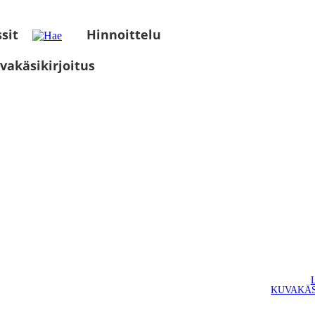
sit
Hinnoittelu
vakäsikirjoitus
KUVAKÄS