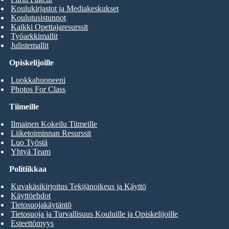
Koulukirjastot ja Mediakeskukset
Koulutusistunnot
Kaikki Opettajaresurssit
Työarkkimallit
Julistemallit
Opiskelijoille
Luokkahuoneeni
Photos For Class
Tiimeille
Ilmainen Kokeilu Tiimeille
Liiketoiminnan Resurssit
Luo Työstä
Yhtyä Team
Politiikkaa
Kuvakäsikirjoitus Tekijänoikeus ja Käyttö
Käyttöehdot
Tietosuojakäytäntö
Tietosuoja ja Turvallisuus Kouluille ja Opiskelijoille
Esteettömyys