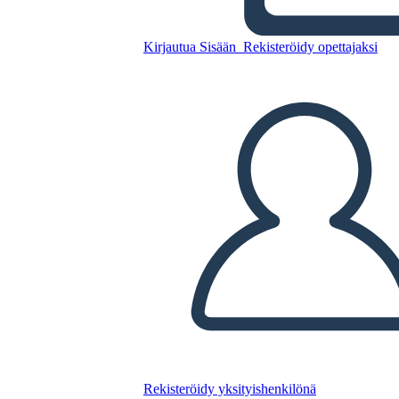
Kirjautua Sisään
Rekisteröidy opettajaksi
Kopioi tämä kuvakäsikirjoitus
LUO KUVAKÄSIKIRJOITUS
TOISTA DIAESITYS
LUE MINULLE
Rekisteröidy yksityishenkilönä