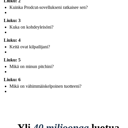
Liuku: 2
Kuinka Prodcut-sovellukseni ratkaisee sen?
Liuku: 3
Kuka on kohdeyleisöni?
Liuku: 4
Keitä ovat kilpailijani?
Liuku: 5
Mikä on minun pitchini?
Liuku: 6
Mikä on vähimmäiskelpoinen tuotteeni?
Yli
40 miljoonaa
luotua