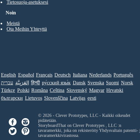
Tietosuoja-asetuksesi
Noin
Meistä
Ota Meihin Yhteyttä
English
Español
Français
Deutsch
Italiana
Nederlands
Português
עברית
العَرَبِيَّة
हिन्दी
ру́сский язы́к
Dansk
Svenska
Suomi
Norsk
Türkçe
Polski
Româna
Ceština
Slovenský
Magyar
Hrvatski
български
Lietuvos
Slovenščina
Latvijas
eesti
© 2026 - Clever Prototypes, LLC - Kaikki oikeudet
pidätetään.
StoryboardThat on
Clever Prototypes , LLC
:n
tavaramerkki, joka on rekisteröity Yhdysvaltain patentti- 
tavaramerkkivirastossa.