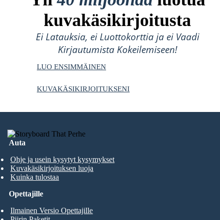
kuvakäsikirjoitusta
Ei Latauksia, ei Luottokorttia ja ei Vaadi
Kirjautumista Kokeilemiseen!
LUO ENSIMMÄINEN
KUVAKÄSIKIRJOITUKSENI
Auta
Ohje ja usein kysytyt kysymykset
Kuvakäsikirjoituksen luoja
Kuinka tulostaa
Opettajille
Ilmainen Versio Opettajille
Piirin Paketit