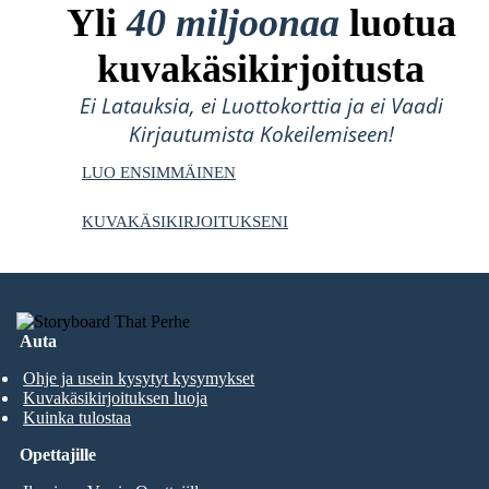
Yli
40 miljoonaa
luotua
kuvakäsikirjoitusta
Ei Latauksia, ei Luottokorttia ja ei Vaadi
Kirjautumista Kokeilemiseen!
LUO ENSIMMÄINEN
KUVAKÄSIKIRJOITUKSENI
Auta
Ohje ja usein kysytyt kysymykset
Kuvakäsikirjoituksen luoja
Kuinka tulostaa
Opettajille