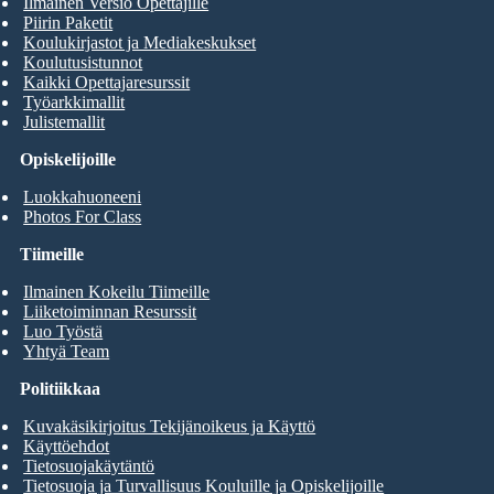
Ilmainen Versio Opettajille
Piirin Paketit
Koulukirjastot ja Mediakeskukset
Koulutusistunnot
Kaikki Opettajaresurssit
Työarkkimallit
Julistemallit
Opiskelijoille
Luokkahuoneeni
Photos For Class
Tiimeille
Ilmainen Kokeilu Tiimeille
Liiketoiminnan Resurssit
Luo Työstä
Yhtyä Team
Politiikkaa
Kuvakäsikirjoitus Tekijänoikeus ja Käyttö
Käyttöehdot
Tietosuojakäytäntö
Tietosuoja ja Turvallisuus Kouluille ja Opiskelijoille