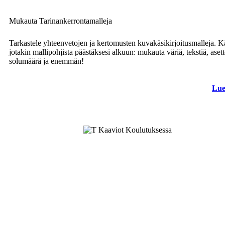
Mukauta Tarinankerrontamalleja
Tarkastele yhteenvetojen ja kertomusten kuvakäsikirjoitusmalleja. K
jotakin mallipohjista päästäksesi alkuun: mukauta väriä, tekstiä, asett
solumäärä ja enemmän!
Lue