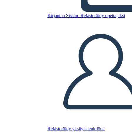
Kirjautua Sisään
Rekisteröidy opettajaksi
SWBST T-kaavion Malli
Kopioi tämä kuvakäsikirjoitus
LUO KUVAKÄSIKIRJOITUS
TOISTA DIAESITYS
LUE MINULLE
Rekisteröidy yksityishenkilönä