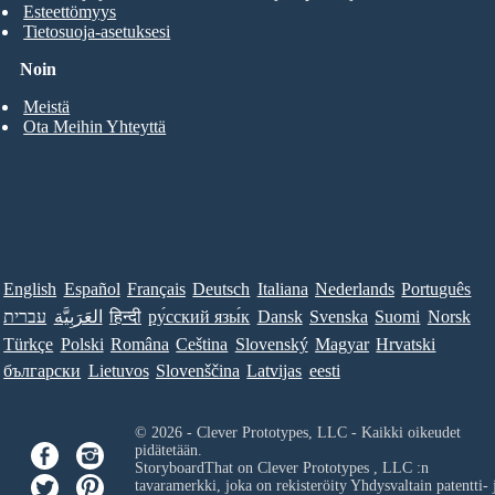
Esteettömyys
Tietosuoja-asetuksesi
Noin
Meistä
Ota Meihin Yhteyttä
English
Español
Français
Deutsch
Italiana
Nederlands
Português
עברית
العَرَبِيَّة
हिन्दी
ру́сский язы́к
Dansk
Svenska
Suomi
Norsk
Türkçe
Polski
Româna
Ceština
Slovenský
Magyar
Hrvatski
български
Lietuvos
Slovenščina
Latvijas
eesti
© 2026 - Clever Prototypes, LLC - Kaikki oikeudet
pidätetään.
StoryboardThat on
Clever Prototypes , LLC
:n
tavaramerkki, joka on rekisteröity Yhdysvaltain patentti- 