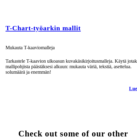
T-Chart-työarkin mallit
Mukauta T-kaaviomalleja
Tarkastele T-kaavion ulkoasun kuvakäsikirjoitusmalleja. Käytä jotak
mallipohjista päästäksesi alkuun: mukauta väriä, tekstiä, asettelua.
solumäärä ja enemmän!
Lue
Check out some of our other