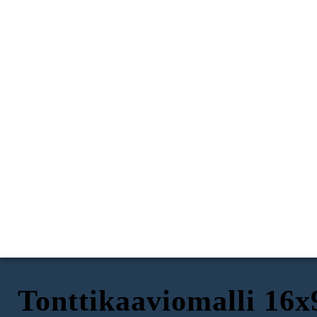
Tonttikaaviomalli 16x
ESITTELY
KONFLIKTI
NOUSEVA TOIMINTA