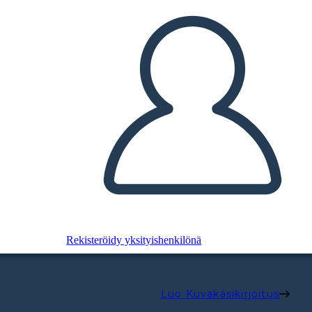
Rekisteröidy yksityishenkilönä
Luo Kuvakäsikirjoitus