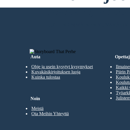
Ei Latauksia, ei Luo
LUO ENSIMMÄINEN KUVAKÄSIKI
Auta
Opettaji
Ohje ja usein kysytyt kysymykset
Ilmaine
Kuvakäsikirjoituksen luoja
Piirin P
Kuinka tulostaa
Kouluki
Koulutu
Kaikki 
Työarkk
Julistem
Noin
Meistä
Ota Meihin Yhteyttä