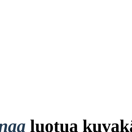
onaa
luotua kuvakä