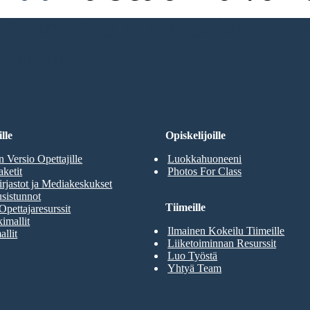
ttokorttia ja ei Vaadi Kirjaut
RJOITUKSENI
lle
Opiskelijoille
n Versio Opettajille
Luokkahuoneeni
aketit
Photos For Class
rjastot ja Mediakeskukset
sistunnot
Tiimeille
Opettajaresurssit
imallit
Ilmainen Kokeilu Tiimeille
allit
Liiketoiminnan Resurssit
Luo Työstä
Yhtyä Team