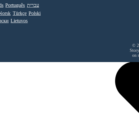
ds
Português
עברית
Norsk
Türkçe
Polski
рски
Lietuvos
© 2
Stor
on r