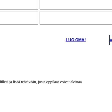
LUO OMA!
K
llesi ja lisää tehtävään, josta oppilaat voivat aloittaa