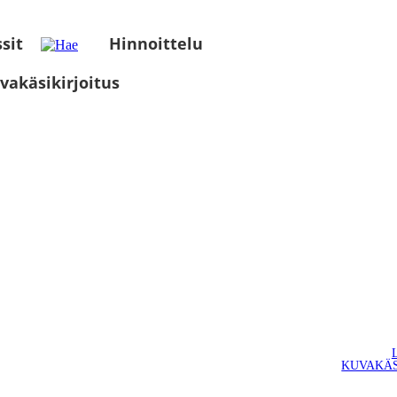
sit
Hinnoittelu
vakäsikirjoitus
KUVAKÄS