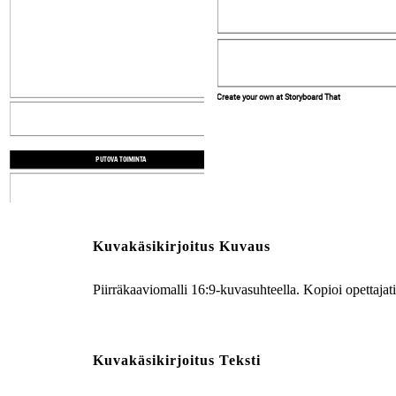
Create your own at Storyboard That
Create your own at Storyboard That
PUTOVA TOIMINTA
RATKAISUEHDOTUS
NOUSEVA TOIMINTA
Kuvakäsikirjoitus Kuvaus
Piirräkaaviomalli 16:9-kuvasuhteella. Kopioi opettajatili
Kuvakäsikirjoitus Teksti
RATKAISUEHDOTUS