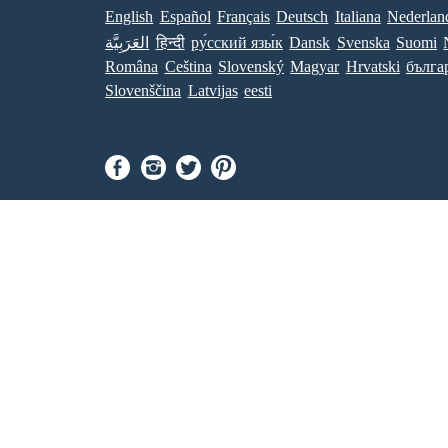
English
Español
Français
Deutsch
Italiana
Nederlan
العَرَبِيَّة
हिन्दी
ру́сский язы́к
Dansk
Svenska
Suomi
Româna
Ceština
Slovenský
Magyar
Hrvatski
бълга
Slovenščina
Latvijas
eesti