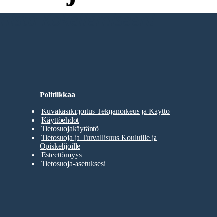
umista Kokeilemiseen!
Politiikkaa
Kuvakäsikirjoitus Tekijänoikeus ja Käyttö
Käyttöehdot
Tietosuojakäytäntö
Tietosuoja ja Turvallisuus Kouluille ja
Opiskelijoille
Esteettömyys
Tietosuoja-asetuksesi