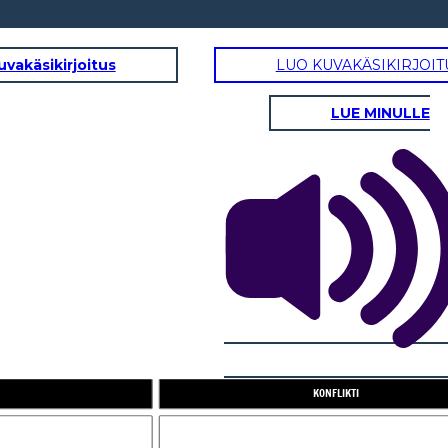
uvakäsikirjoitus
LUO KUVAKÄSIKIRJOIT
LUE MINULLE
NOUSEVA TOIMINTA
KONFLIKTI
RATKAISUEHDOTUS