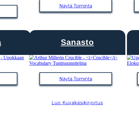
Näytä Toiminta
a
Sanasto
Näytä Toiminta
Luo Kuvakäsikirjoitus