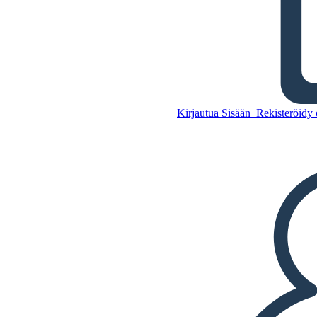
Upokas ELA -juliste
Kopioi tämä kuvakäsikirjoitus
LUO KUVAKÄSIKIRJOITUS
Kirjautua Sisään
Rekisteröidy 
TOISTA DIAESITYS
LUE MINULLE