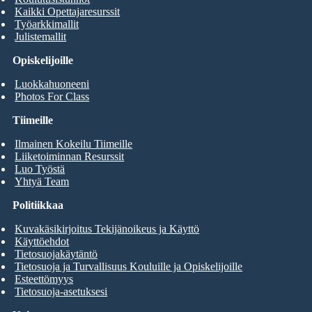
Kaikki Opettajaresurssit
Työarkkimallit
Julistemallit
Opiskelijoille
Luokkahuoneeni
Photos For Class
Tiimeille
Ilmainen Kokeilu Tiimeille
Liiketoiminnan Resurssit
Luo Työstä
Yhtyä Team
Politiikkaa
Kuvakäsikirjoitus Tekijänoikeus ja Käyttö
Käyttöehdot
Tietosuojakäytäntö
Tietosuoja ja Turvallisuus Kouluille ja Opiskelijoille
Esteettömyys
Tietosuoja-asetuksesi