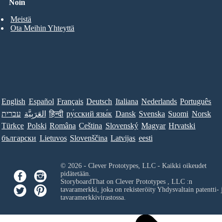
Noin
Meistä
Ota Meihin Yhteyttä
English
Español
Français
Deutsch
Italiana
Nederlands
Português
עברית
العَرَبِيَّة
हिन्दी
ру́сский язы́к
Dansk
Svenska
Suomi
Norsk
Türkçe
Polski
Româna
Ceština
Slovenský
Magyar
Hrvatski
български
Lietuvos
Slovenščina
Latvijas
eesti
© 2026 - Clever Prototypes, LLC - Kaikki oikeudet
pidätetään.
StoryboardThat on
Clever Prototypes , LLC
:n
tavaramerkki, joka on rekisteröity Yhdysvaltain patentti- 
tavaramerkkivirastossa.