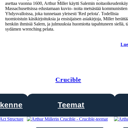
asettaa vuonna 1600, Arthur Miller käytti Salemin noitaoikeudenkäy
Massachusettsissa edustamaan kuvio- noita metsästää kommunistien
Yhdysvalloissa, joka tunnetaan yleisesti 'Red pelota'. Todellisia
tuomioistuin käsikirjoituksia ja ensisijaisen asiakirjoja, Miller herättä
henkiin ihmisiä Salem, ja julmuuksia huomiotta tapahtuneen siellä, t
sydämen wrenching pelata.
Lue
Crucible
akenne
Teemat