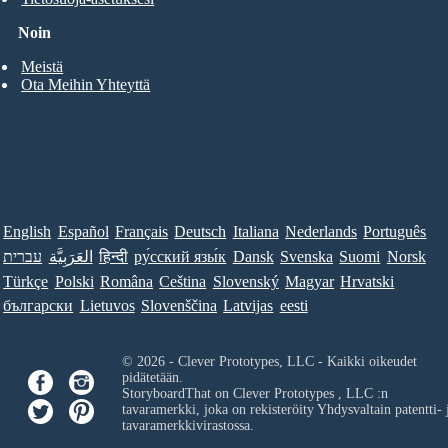
Noin
Meistä
Ota Meihin Yhteyttä
English
Español
Français
Deutsch
Italiana
Nederlands
Português
עברית
العَرَبِيَّة
हिन्दी
ру́сский язы́к
Dansk
Svenska
Suomi
Norsk
Türkçe
Polski
Româna
Ceština
Slovenský
Magyar
Hrvatski
български
Lietuvos
Slovenščina
Latvijas
eesti
© 2026 - Clever Prototypes, LLC - Kaikki oikeudet
pidätetään.
StoryboardThat on
Clever Prototypes , LLC
:n
tavaramerkki, joka on rekisteröity Yhdysvaltain patentti- 
tavaramerkkivirastossa.