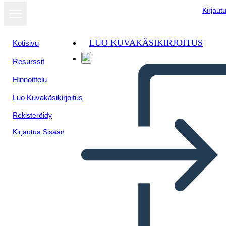
Kirjaut
LUO KUVAKÄSIKIRJOITUS
Kotisivu
Resurssit
Näytä
Hinnoittelu
diaesityksenä
Luo Kuvakäsikirjoitus
Rekisteröidy
Kirjautua Sisään
User Persona 2