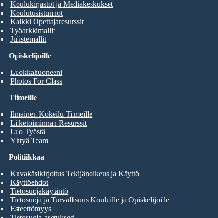
Koulukirjastot ja Mediakeskukset
Koulutusistunnot
Kaikki Opettajaresurssit
Työarkkimallit
Julistemallit
Opiskelijoille
Luokkahuoneeni
Photos For Class
Tiimeille
Ilmainen Kokeilu Tiimeille
Liiketoiminnan Resurssit
Luo Työstä
Yhtyä Team
Politiikkaa
Kuvakäsikirjoitus Tekijänoikeus ja Käyttö
Käyttöehdot
Tietosuojakäytäntö
Tietosuoja ja Turvallisuus Kouluille ja Opiskelijoille
Esteettömyys
Tietosuoja-asetuksesi