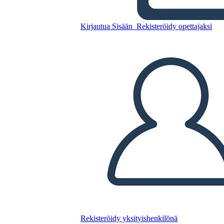
Kopioi tämä kuvakäsikirjoitus
Kirjautua Sisään
Rekisteröidy opettajaksi
LUO KUVAKÄSIKIRJOITUS
TOISTA DIAESITYS
LUE MINULLE
Rekisteröidy yksityishenkilönä