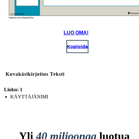
LUO OMA!
Kopioida
Kuvakäsikirjoitus Teksti
Liuku: 1
KÄYTTÄJÄNIMI
Yli
40 miljoonaa
luotua