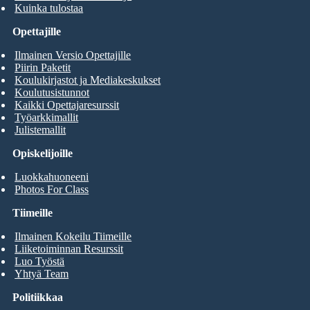
Kuinka tulostaa
Opettajille
Ilmainen Versio Opettajille
Piirin Paketit
Koulukirjastot ja Mediakeskukset
Koulutusistunnot
Kaikki Opettajaresurssit
Työarkkimallit
Julistemallit
Opiskelijoille
Luokkahuoneeni
Photos For Class
Tiimeille
Ilmainen Kokeilu Tiimeille
Liiketoiminnan Resurssit
Luo Työstä
Yhtyä Team
Politiikkaa