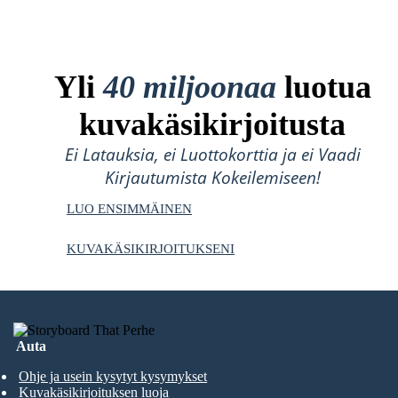
Yli
40 miljoonaa
luotua
kuvakäsikirjoitusta
Ei Latauksia, ei Luottokorttia ja ei Vaadi
Kirjautumista Kokeilemiseen!
LUO ENSIMMÄINEN
KUVAKÄSIKIRJOITUKSENI
Auta
Ohje ja usein kysytyt kysymykset
Kuvakäsikirjoituksen luoja