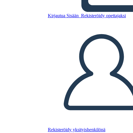
Kirjautua Sisään
Rekisteröidy opettajaksi
Uusi Luo
Sivulauserakennemalli 2
Kopioi tämä kuvakäsikirjoitus
LUO KUVAKÄSIKIRJOITUS
TOISTA DIAESITYS
LUE MINULLE
Rekisteröidy yksityishenkilönä