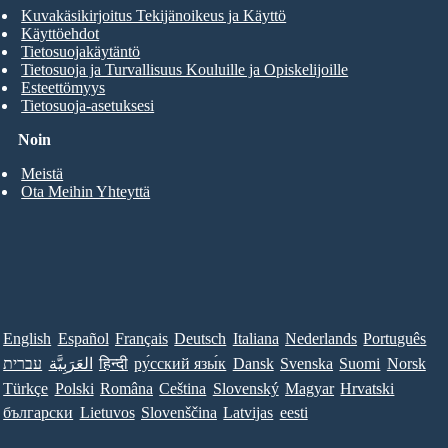
Kuvakäsikirjoitus Tekijänoikeus ja Käyttö
Käyttöehdot
Tietosuojakäytäntö
Tietosuoja ja Turvallisuus Kouluille ja Opiskelijoille
Esteettömyys
Tietosuoja-asetuksesi
Noin
Meistä
Ota Meihin Yhteyttä
English
Español
Français
Deutsch
Italiana
Nederlands
Português
עברית
العَرَبِيَّة
हिन्दी
ру́сский язы́к
Dansk
Svenska
Suomi
Norsk
Türkçe
Polski
Româna
Ceština
Slovenský
Magyar
Hrvatski
български
Lietuvos
Slovenščina
Latvijas
eesti