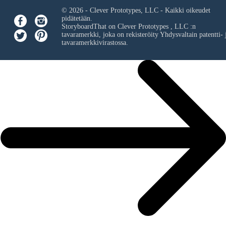
© 2026 - Clever Prototypes, LLC - Kaikki oikeudet
pidätetään.
StoryboardThat on
Clever Prototypes , LLC
:n
tavaramerkki, joka on rekisteröity Yhdysvaltain patentti- 
tavaramerkkivirastossa.