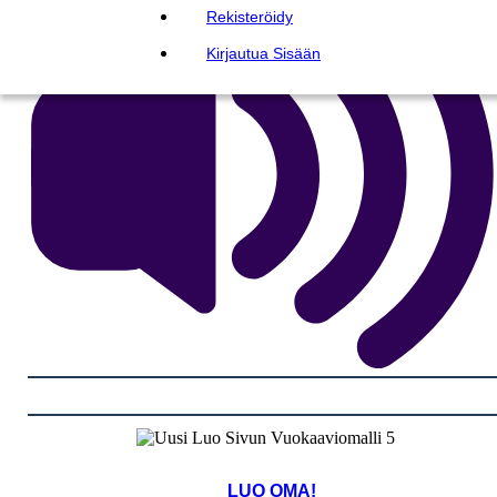
Rekisteröidy
Kirjautua Sisään
LUO OMA!