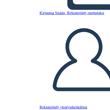
Kirjautua Sisään
Rekisteröidy opettajaksi
Uusi Luo Sivun
Vuokaaviomalli 5
Kopioi tämä kuvakäsikirjoitus
LUO KUVAKÄSIKIRJOITUS
TOISTA DIAESITYS
LUE MINULLE
Rekisteröidy yksityishenkilönä