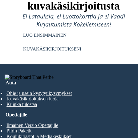
kuvakäsikirjoitusta
Ei Latauksia, ei Luottokorttia ja ei Vaadi
Kirjautumista Kokeilemiseen!
LUO ENSIMMÄINEN
KUVAKÄSIKIRJOITUKSENI
Auta
Ohje ja usein kysytyt kysymykset
Kuvakäsikirjoituksen luoja
Kuinka tulostaa
Opettajille
Ilmainen Versio Opettajille
Piirin Paketit
Koulukirjastot ja Mediakeskukset