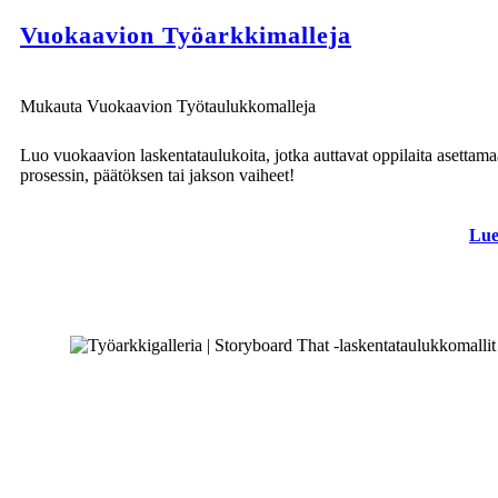
Vuokaavion Työarkkimalleja
Mukauta Vuokaavion Työtaulukkomalleja
Luo vuokaavion laskentataulukoita, jotka auttavat oppilaita asettam
prosessin, päätöksen tai jakson vaiheet!
Lue