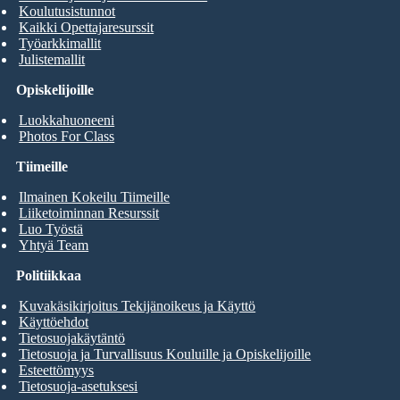
Koulutusistunnot
Kaikki Opettajaresurssit
Työarkkimallit
Julistemallit
Opiskelijoille
Luokkahuoneeni
Photos For Class
Tiimeille
Ilmainen Kokeilu Tiimeille
Liiketoiminnan Resurssit
Luo Työstä
Yhtyä Team
Politiikkaa
Kuvakäsikirjoitus Tekijänoikeus ja Käyttö
Käyttöehdot
Tietosuojakäytäntö
Tietosuoja ja Turvallisuus Kouluille ja Opiskelijoille
Esteettömyys
Tietosuoja-asetuksesi