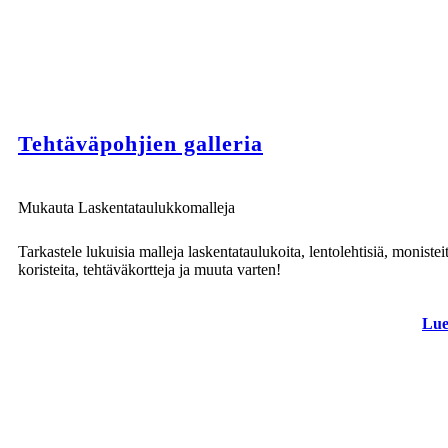
Tehtäväpohjien galleria
Mukauta Laskentataulukkomalleja
Tarkastele lukuisia malleja laskentataulukoita, lentolehtisiä, monistei
koristeita, tehtäväkortteja ja muuta varten!
Lue