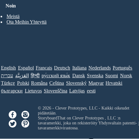
Noin
Meistä
Ota Meihin Yhteyttä
English
Español
Français
Deutsch
Italiana
Nederlands
Português
עברית
العَرَبِيَّة
हिन्दी
ру́сский язы́к
Dansk
Svenska
Suomi
Norsk
Türkçe
Polski
Româna
Ceština
Slovenský
Magyar
Hrvatski
български
Lietuvos
Slovenščina
Latvijas
eesti
© 2026 - Clever Prototypes, LLC - Kaikki oikeudet
pidätetään.
StoryboardThat on
Clever Prototypes , LLC
:n
tavaramerkki, joka on rekisteröity Yhdysvaltain patentti- 
tavaramerkkivirastossa.