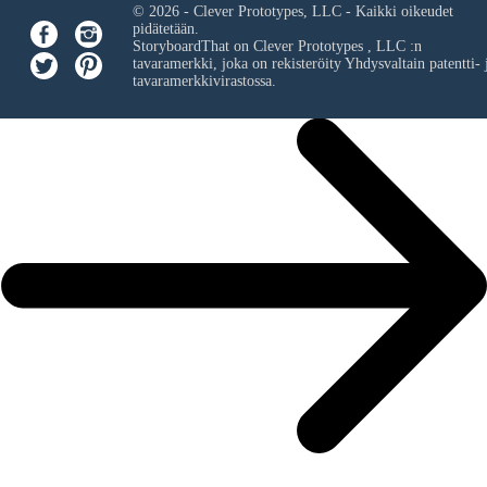
© 2026 - Clever Prototypes, LLC - Kaikki oikeudet
pidätetään.
StoryboardThat on
Clever Prototypes , LLC
:n
tavaramerkki, joka on rekisteröity Yhdysvaltain patentti- 
tavaramerkkivirastossa.