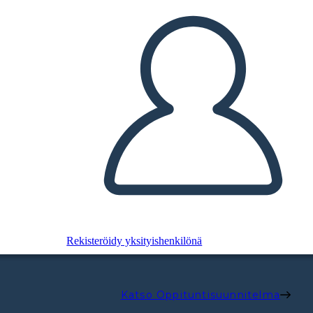
Rekisteröidy yksityishenkilönä
Katso Oppituntisuunnitelma