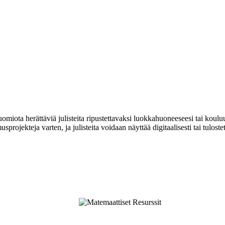
omiota herättäviä julisteita ripustettavaksi luokkahuoneeseesi tai koulu
projekteja varten, ja julisteita voidaan näyttää digitaalisesti tai tuloste