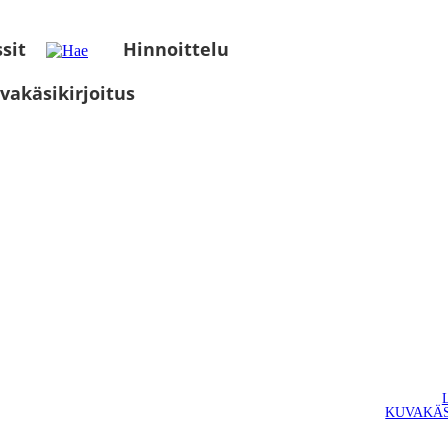
sit
Hinnoittelu
vakäsikirjoitus
KUVAKÄS