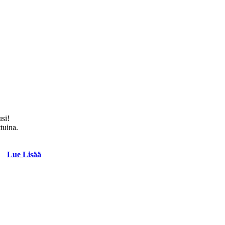
usi!
ttuina.
Lue Lisää