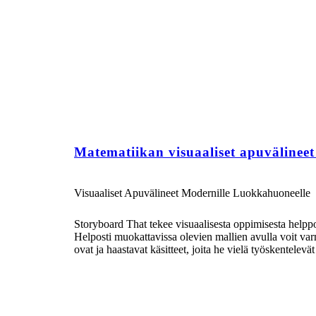
Matematiikan visuaaliset apuvälineet j
Visuaaliset Apuvälineet Modernille Luokkahuoneelle
Storyboard That tekee visuaalisesta oppimisesta helppoa
Helposti muokattavissa olevien mallien avulla voit varmi
ovat ja haastavat käsitteet, joita he vielä työskentelevät