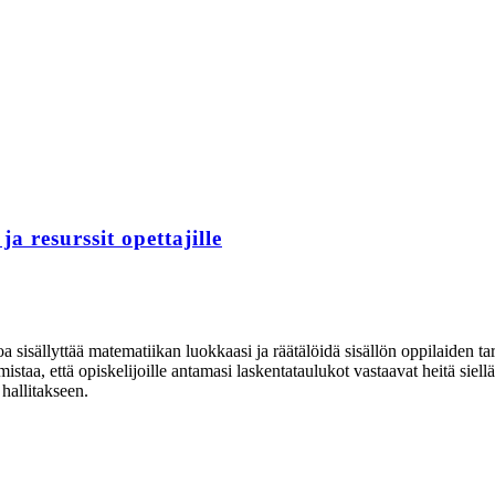
a resurssit opettajille
 sisällyttää matematiikan luokkaasi ja räätälöidä sisällön oppilaiden tar
staa, että opiskelijoille antamasi laskentataulukot vastaavat heitä siell
 hallitakseen.