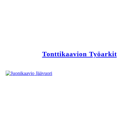
Tonttikaavion Työarkit