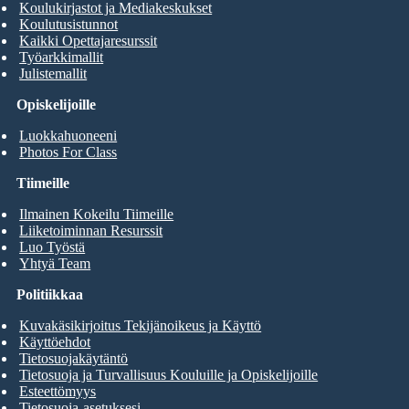
Koulukirjastot ja Mediakeskukset
Koulutusistunnot
Kaikki Opettajaresurssit
Työarkkimallit
Julistemallit
Opiskelijoille
Luokkahuoneeni
Photos For Class
Tiimeille
Ilmainen Kokeilu Tiimeille
Liiketoiminnan Resurssit
Luo Työstä
Yhtyä Team
Politiikkaa
Kuvakäsikirjoitus Tekijänoikeus ja Käyttö
Käyttöehdot
Tietosuojakäytäntö
Tietosuoja ja Turvallisuus Kouluille ja Opiskelijoille
Esteettömyys
Tietosuoja-asetuksesi