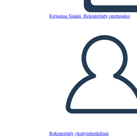
Kirjautua Sisään
Rekisteröidy opettajaksi
Yhteisö 5
Kopioi tämä kuvakäsikirjoitus
LUO KUVAKÄSIKIRJOITUS
TOISTA DIAESITYS
LUE MINULLE
Rekisteröidy yksityishenkilönä