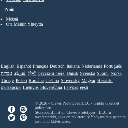
Noin
Meistä
Ota Meihin Yhteyttä
English
Español
Français
Deutsch
Italiana
Nederlands
Português
עברית
العَرَبِيَّة
हिन्दी
ру́сский язы́к
Dansk
Svenska
Suomi
Norsk
Türkçe
Polski
Româna
Ceština
Slovenský
Magyar
Hrvatski
български
Lietuvos
Slovenščina
Latvijas
eesti
© 2026 - Clever Prototypes, LLC - Kaikki oikeudet
pidätetään.
StoryboardThat on
Clever Prototypes , LLC
:n
tavaramerkki, joka on rekisteröity Yhdysvaltain patentti- 
tavaramerkkivirastossa.