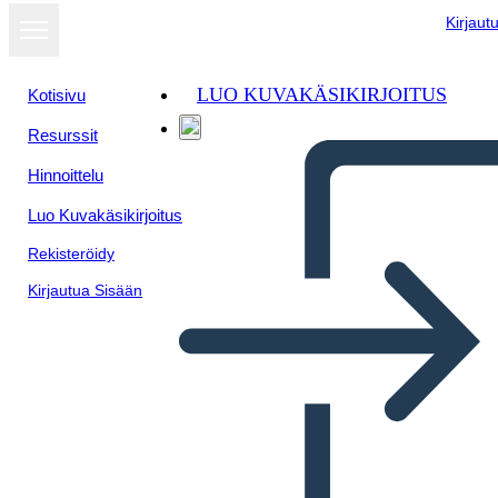
Kirjaut
LUO KUVAKÄSIKIRJOITUS
Kotisivu
Resurssit
Hinnoittelu
Luo Kuvakäsikirjoitus
Rekisteröidy
Kirjautua Sisään
Structure du Poème