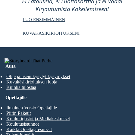
Ei Latauksia, ei Luottokorttia ja ei Vaadi
Kirjautumista Kokeilemiseen!
LUO ENSIMMÄINEN
KUVAKÄSIKIRJOITUKSENI
Auta
Ohje ja usein kysytyt kysymykset
Kuvakäsikirjoituksen luoja
Kuinka tulostaa
Opettajille
Ilmainen Versio Opettajille
Piirin Paketit
Koulukirjastot ja Mediakeskukset
Koulutusistunnot
Kaikki Opettajaresurssit
Työarkkimallit