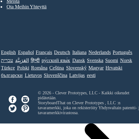
Meistä
Ota Meihin Yhteyttä
English
Español
Français
Deutsch
Italiana
Nederlands
Português
עברית
العَرَبِيَّة
हिन्दी
ру́сский язы́к
Dansk
Svenska
Suomi
Norsk
Türkçe
Polski
Româna
Ceština
Slovenský
Magyar
Hrvatski
български
Lietuvos
Slovenščina
Latvijas
eesti
© 2026 - Clever Prototypes, LLC - Kaikki oikeudet
pidätetään.
StoryboardThat on
Clever Prototypes , LLC
:n
tavaramerkki, joka on rekisteröity Yhdysvaltain patentti- 
tavaramerkkivirastossa.