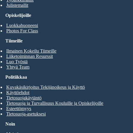
Julistemallit
Opiskelijoille
Luokkahuoneeni
Photos For Class
Tiimeille
Ilmainen Kokeilu Tiimeille
Liiketoiminnan Resurssit
Luo Työstä
Yhtyä Team
Politiikkaa
Kuvakäsikirjoitus Tekijänoikeus ja Käyttö
Käyttöehdot
Tietosuojakäytäntö
Tietosuoja ja Turvallisuus Kouluille ja Opiskelijoille
Esteettömyys
Tietosuoja-asetuksesi
Noin