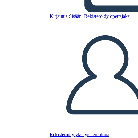
Kopioi tämä kuvakäsikirjoitus
Kirjautua Sisään
Rekisteröidy opettajaksi
LUO KUVAKÄSIKIRJOITUS
TOISTA DIAESITYS
LUE MINULLE
Rekisteröidy yksityishenkilönä